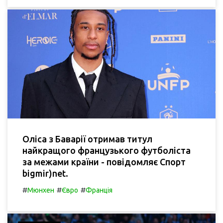
Оліса з Баварії отримав титул
найкращого французького футболіста
за межами країни - повідомляє Спорт
bigmir)net.
#
#
#
Мюнхен
Євро
Франція