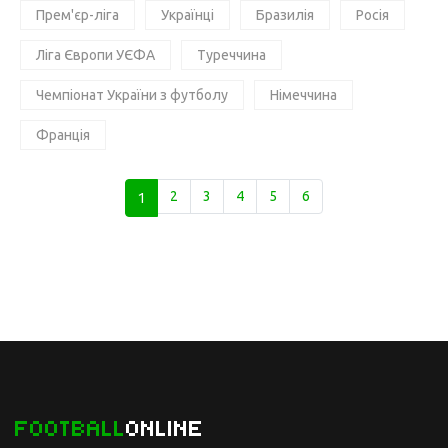
Прем'єр-ліга
Українці
Бразилія
Росія
Ліга Європи УЄФА
Туреччина
Чемпіонат України з футболу
Німеччина
Франція
1
2
3
4
5
6
FOOTBALL
ONLINE