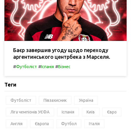
Баєр завершив угоду щодо переходу
аргентинського центрбека з Марселя.
#
#
#
Футболіст
Іспанія
Бізнес
Теги
Футболіст
Півзахисник
Україна
Ліга чемпіонів УЄФА
Іспанія
Київ
Євро
Англія
Європа
Футбол
Італія