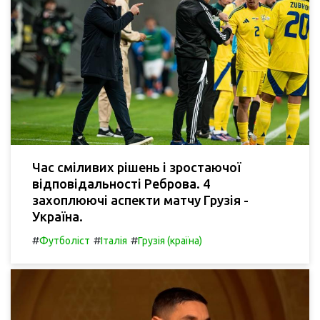
Час сміливих рішень і зростаючої
відповідальності Реброва. 4
захоплюючі аспекти матчу Грузія -
Україна.
#
#
#
Футболіст
Італія
Грузія (країна)