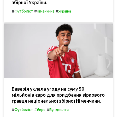
збірної України.
#
#
#
Футболіст
Німеччина
Україна
Баварія уклала угоду на суму 50
мільйонів євро для придбання зіркового
гравця національної збірної Німеччини.
#
#
#
Футболіст
Євро
Бундесліга