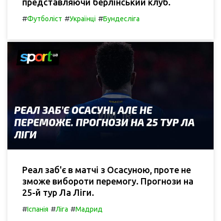
представляючи берлінський клуб.
#
#
#
Футболіст
Українці
Бундесліга
Реал заб'є в матчі з Осасуною, проте не
зможе вибороти перемогу. Прогнози на
25-й тур Ла Ліги.
#
#
#
Іспанія
Ліга
Мадрид