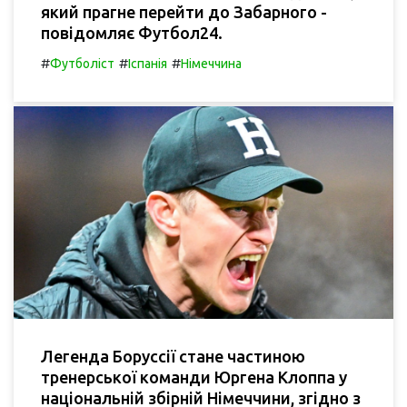
який прагне перейти до Забарного -
повідомляє Футбол24.
#
#
#
Футболіст
Іспанія
Німеччина
Легенда Боруссії стане частиною
тренерської команди Юргена Клоппа у
національній збірній Німеччини, згідно з