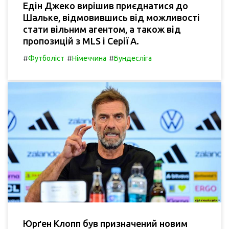
Едін Джеко вирішив приєднатися до
Шальке, відмовившись від можливості
стати вільним агентом, а також від
пропозицій з MLS і Серії А.
#
#
#
Футболіст
Німеччина
Бундесліга
Юрґен Клопп був призначений новим