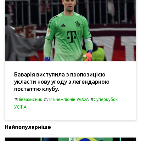
Баварія виступила з пропозицією
укласти нову угоду з легендарною
постаттю клубу.
#
#
#
Півзахисник
Ліга чемпіонів УЄФА
Суперкубок
УЄФА
Найпопулярніше