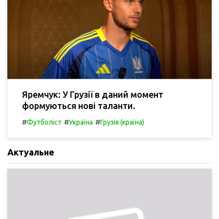
Яремчук: У Грузії в даний момент
формуються нові таланти.
#
#
#
Футболіст
Україна
Грузія (країна)
Актуальне