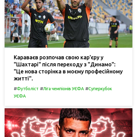
Караваєв розпочав свою кар'єру у
"Шахтарі" після переходу з "Динамо":
"Це нова сторінка в моєму професійному
житті".
#
#
#
Футболіст
Ліга чемпіонів УЄФА
Суперкубок
УЄФА