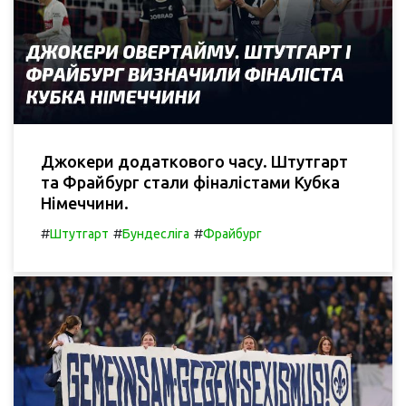
Джокери додаткового часу. Штутгарт
та Фрайбург стали фіналістами Кубка
Німеччини.
#
#
#
Штутгарт
Бундесліга
Фрайбург