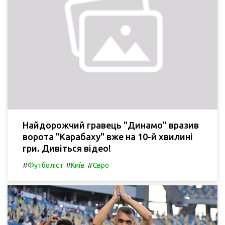
Найдорожчий гравець "Динамо" вразив
ворота "Карабаху" вже на 10-й хвилині
гри. Дивіться відео!
#
#
#
Футболіст
Київ
Євро