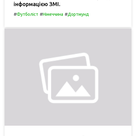
інформацією ЗМІ.
#
#
#
Футболіст
Німеччина
Дортмунд