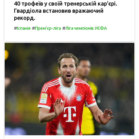
40 трофеїв у своїй тренерській кар'єрі.
Гвардіола встановив вражаючий
рекорд.
#
#
#
Іспанія
Прем'єр-ліга
Ліга чемпіонів УЄФА