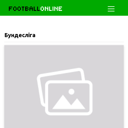
FOOTBALL
ONLINE
Бундесліга