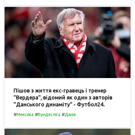
Пішов з життя екс-гравець і тренер
"Вердера", відомий як один з авторів
"Данського динаміту" - Футбол24.
#
#
#
Мексика
Бундесліга
Данія