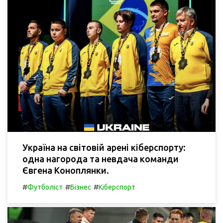
Україна на світовій арені кіберспорту:
одна нагорода та невдача команди
Євгена Коноплянки.
#
#
#
Футболіст
Бізнес
Кіберспорт