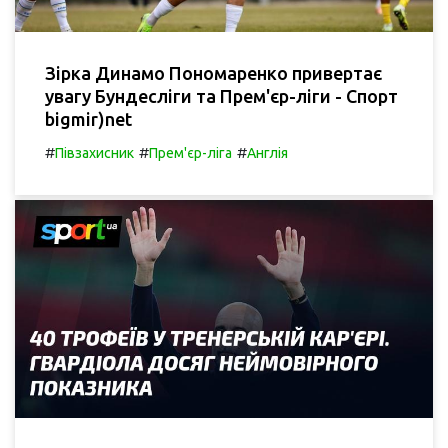
Зірка Динамо Пономаренко привертає
увагу Бундесліги та Прем'єр-ліги - Спорт
bigmir)net
#
#
#
Півзахисник
Прем'єр-ліга
Англія