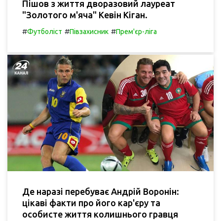
Пішов з життя дворазовий лауреат
"Золотого м'яча" Кевін Кіган.
#
#
#
Футболіст
Півзахисник
Прем'єр-ліга
Де наразі перебуває Андрій Воронін:
цікаві факти про його кар'єру та
особисте життя колишнього гравця