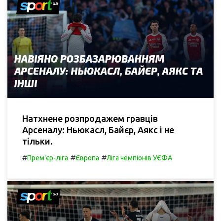
Натхнене розпродажем гравців
Арсеналу: Ньюкасл, Байєр, Аякс і не
тільки.
#
#
#
Прем'єр-ліга
Європа
Ліга чемпіонів УЄФА