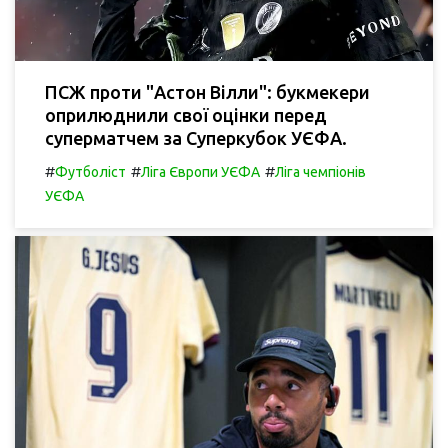
ПСЖ проти "Астон Вілли": букмекери
оприлюднили свої оцінки перед
суперматчем за Суперкубок УЄФА.
#
#
#
Футболіст
Ліга Європи УЄФА
Ліга чемпіонів
УЄФА