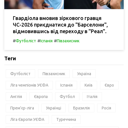
Гвардіола вмовив зіркового гравця
ЧС-2026 приєднатися до "Барселони",
відмовившись від переходу в "Реал".
#
#
#
Футболіст
Іспанія
Півзахисник
Теги
Футболіст
Півзахисник
Україна
Ліга чемпіонів УЄФА
Іспанія
Київ
Євро
Англія
Європа
Футбол
Італія
Прем'єр-ліга
Українці
Бразилія
Росія
Ліга Європи УЄФА
Туреччина