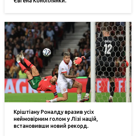
Євгена Коноплянки.
Кріштіану Роналду вразив усіх
неймовірним голом у Лізі націй,
встановивши новий рекорд.