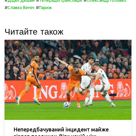
#
#
#
Дідьє Дешам
Телерадіотрансляція
Олександр Головко
#
#
Славко Вінчіч
Париж
Читайте також
Непередбачуваний інцидент майже