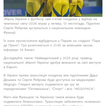
Збірна України з футболу свій п'ятий поєдинок у відборі на
чемпіонат світу-2026 зіграє у четвер, 13 листопада. Підопічні
Сергія Реброва зустрінуться з національною командою
Франції.
Їх очне протистояння відбудеться у Парижі на стадіоні "Парк
де Пренс". Гра розпочнеться о 21:45 за київським часом,
інформує 24 Канал.
Досліджуйте також: Найвидатніший у 2025 році: гравець
національної збірної України здобув визнання за свої виступи
в Європі.
В Україні пряма трансляція поєдинку між підопічними Дідьє
Дешама та Сергія Реброва буде доступна на медіасервісі
Megogo. Глядачі зможуть подивитися цю гру за
передплатами "Оптимальна", "Спорт" і всіх "MEGOPACK".
Матч між Францією та Україною також можна буде
подивитися безкоштовно. Трансляцію забезпечить телеканал