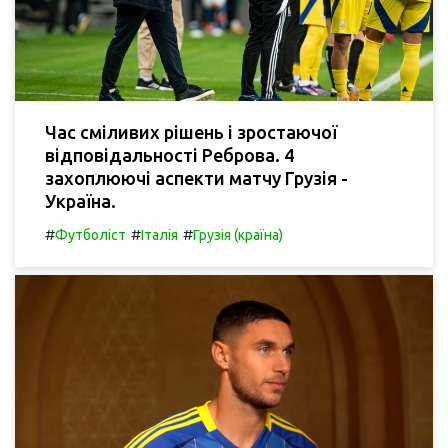
Час сміливих рішень і зростаючої
відповідальності Реброва. 4
захоплюючі аспекти матчу Грузія -
Україна.
#
#
#
Футболіст
Італія
Грузія (країна)