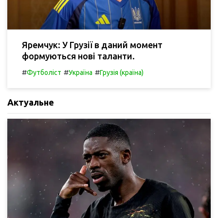
Яремчук: У Грузії в даний момент
формуються нові таланти.
#
#
#
Футболіст
Україна
Грузія (країна)
Актуальне