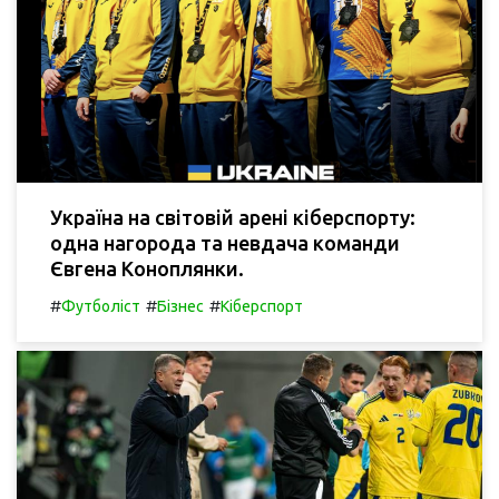
Україна на світовій арені кіберспорту:
одна нагорода та невдача команди
Євгена Коноплянки.
#
#
#
Футболіст
Бізнес
Кіберспорт