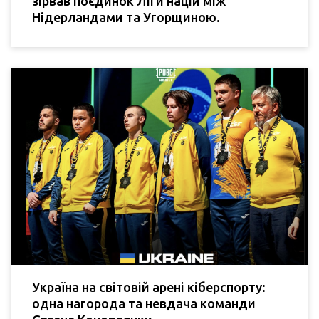
зірвав поєдинок Ліги націй між
Нідерландами та Угорщиною.
Україна на світовій арені кіберспорту:
одна нагорода та невдача команди