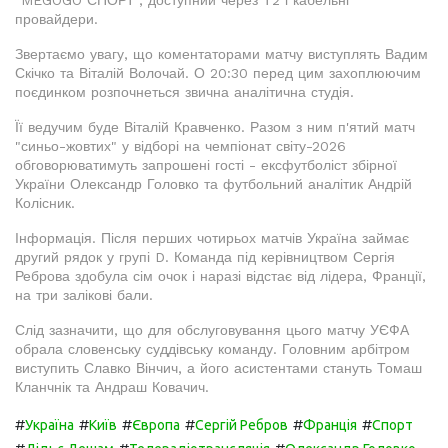
"MEGOGO СПОРТ", доступний через Т2 і кабельні
провайдери.
Звертаємо увагу, що коментаторами матчу виступлять Вадим
Скічко та Віталій Волочай. О 20:30 перед цим захоплюючим
поєдинком розпочнеться звична аналітична студія.
Її ведучим буде Віталій Кравченко. Разом з ним п'ятий матч
"синьо-жовтих" у відборі на чемпіонат світу-2026
обговорюватимуть запрошені гості - ексфутболіст збірної
України Олександр Головко та футбольний аналітик Андрій
Колісник.
Інформація. Після перших чотирьох матчів Україна займає
другий рядок у групі D. Команда під керівництвом Сергія
Реброва здобула сім очок і наразі відстає від лідера, Франції,
на три залікові бали.
Слід зазначити, що для обслуговування цього матчу УЄФА
обрала словенську суддівську команду. Головним арбітром
виступить Славко Вінчич, а його асистентами стануть Томаш
Кланчнік та Андраш Ковачич.
#
#
#
#
#
#
Україна
Київ
Європа
Сергій Ребров
Франція
Спорт