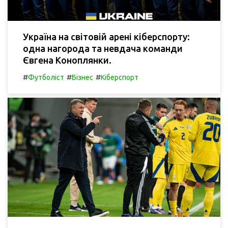
Україна на світовій арені кіберспорту:
одна нагорода та невдача команди
Євгена Коноплянки.
#
#
#
Футболіст
Бізнес
Кіберспорт