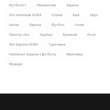
Футболіст
Півзахисник
Україна
Ліга чемпіонів УЄФА
Іспанія
Київ
Євро
Англія
Європа
Футбол
Італія
Прем'єр-ліга
Українці
Бразилія
Росія
Ліга Європи УЄФА
Туреччина
Чемпіонат України з футболу
Німеччина
Франція