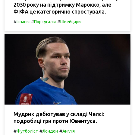
2030 року на підтримку Марокко, але
ФІФА це категорично спростувала.
#
#
#
Іспанія
Португалія
Швейцарія
Мудрик дебютував у складі Челсі:
подробиці гри проти Ювентуса.
#
#
#
Футболіст
Лондон
Англія