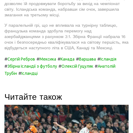
дозволяє їй продовжувати боротьбу за вихід на чемпіонат
світу. Ісландська команда, набравши сім очок, завершила
змагання на третьому місці.
У паралельній грі, що не впливала на турнірну таблицю,
французька команда здобула перемогу над
азербайджанцями з рахунком 3:1. Збірна Франції набрала 16
очок і безпосередньо кваліфікувалася на світову першість, яка
відбудеться наступного літа в США, Канаді та Мексиці.
#
#
#
#
#
Сергій Ребров
Мексика
Канада
Варшава
Ісландія
#
#
#
Збірна Ісландії з футболу
Олексій Гуцуляк
Анатолій
#
Трубін
Ісландці
Читайте також