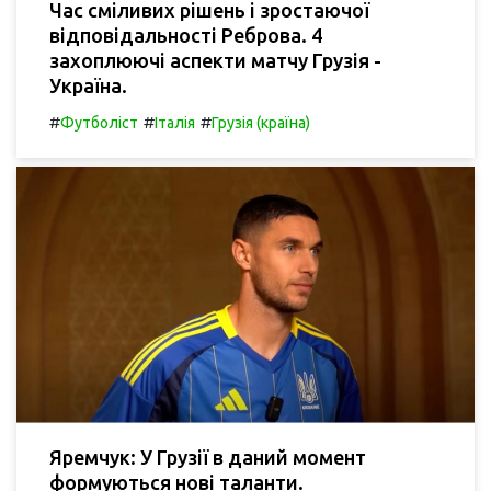
Час сміливих рішень і зростаючої
відповідальності Реброва. 4
захоплюючі аспекти матчу Грузія -
Україна.
#
#
#
Футболіст
Італія
Грузія (країна)
Яремчук: У Грузії в даний момент
формуються нові таланти.