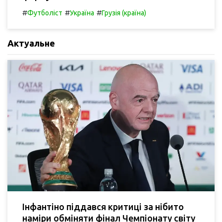
#
#
#
Футболіст
Україна
Грузія (країна)
Актуальне
Інфантіно піддався критиці за нібито
наміри обміняти фінал Чемпіонату світу