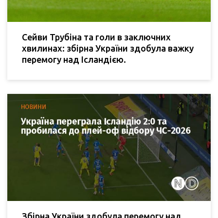
Сейви Трубіна та голи в заключних
хвилинах: збірна України здобула важку
перемогу над Ісландією.
Збірна України здобула перемогу над