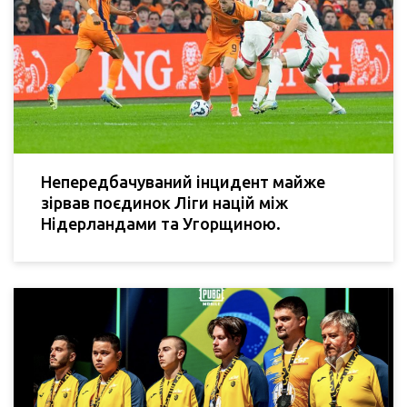
Непередбачуваний інцидент майже
зірвав поєдинок Ліги націй між
Нідерландами та Угорщиною.