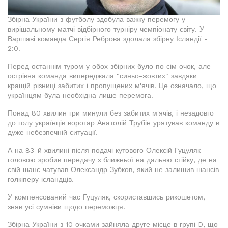
Збірна України з футболу здобула важку перемогу у
вирішальному матчі відбірного турніру чемпіонату світу. У
Варшаві команда Сергія Реброва здолала збірну Ісландії -
2:0.
Перед останнім туром у обох збірних було по сім очок, але
острівна команда випереджала "синьо-жовтих" завдяки
кращій різниці забитих і пропущених м'ячів. Це означало, що
українцям була необхідна лише перемога.
Понад 80 хвилин гри минули без забитих м'ячів, і незадовго
до голу українців воротар Анатолій Трубін урятував команду в
дуже небезпечній ситуації.
А на 83-й хвилині після подачі кутового Олексій Гуцуляк
головою зробив передачу з ближньої на дальню стійку, де на
свій шанс чатував Олександр Зубков, який не залишив шансів
голкіперу ісландців.
У компенсований час Гуцуляк, скориставшись рикошетом,
зняв усі сумніви щодо переможця.
Збірна України з 10 очками зайняла друге місце в групі D, що