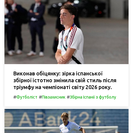
Виконав обіцянку: зірка іспанської
збірної істотно змінила свій стиль після
тріумфу на чемпіонаті світу 2026 року.
#
#
#
Футболіст
Півзахисник
Збірна Іспанії з футболу