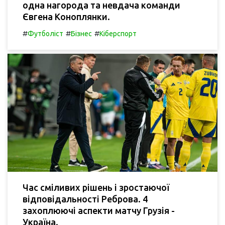
одна нагорода та невдача команди
Євгена Коноплянки.
#
#
#
Футболіст
Бізнес
Кіберспорт
Час сміливих рішень і зростаючої
відповідальності Реброва. 4
захоплюючі аспекти матчу Грузія -
Україна.