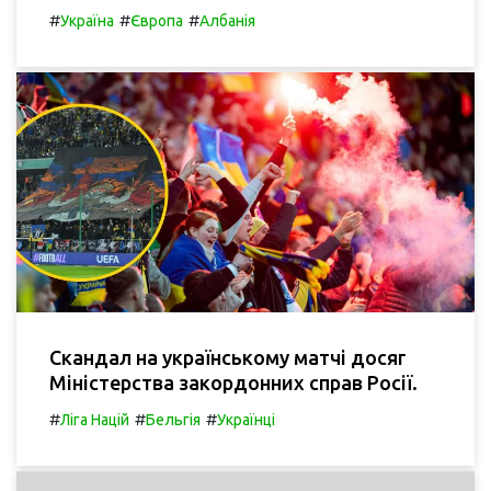
#
#
#
Україна
Європа
Албанія
Скандал на українському матчі досяг
Міністерства закордонних справ Росії.
#
#
#
Ліга Націй
Бельгія
Українці