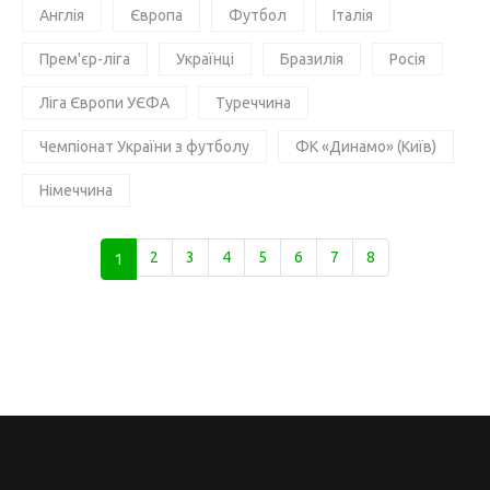
Англія
Європа
Футбол
Італія
Прем'єр-ліга
Українці
Бразилія
Росія
Ліга Європи УЄФА
Туреччина
Чемпіонат України з футболу
ФК «Динамо» (Київ)
Німеччина
1
2
3
4
5
6
7
8