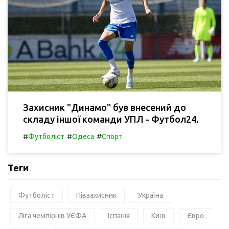
Захисник "Динамо" був внесений до
складу іншої команди УПЛ - Футбол24.
#
#
#
Футболіст
Одеса
Спорт
Теги
Футболіст
Півзахисник
Україна
Ліга чемпіонів УЄФА
Іспанія
Київ
Євро