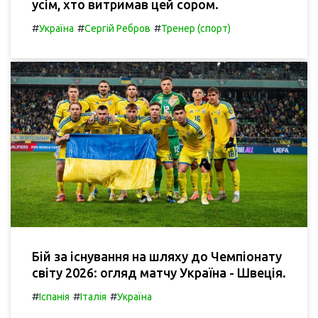
усім, хто витримав цей сором.
#
#
#
Україна
Сергій Ребров
Тренер (спорт)
Бій за існування на шляху до Чемпіонату
світу 2026: огляд матчу Україна - Швеція.
#
#
#
Іспанія
Італія
Україна