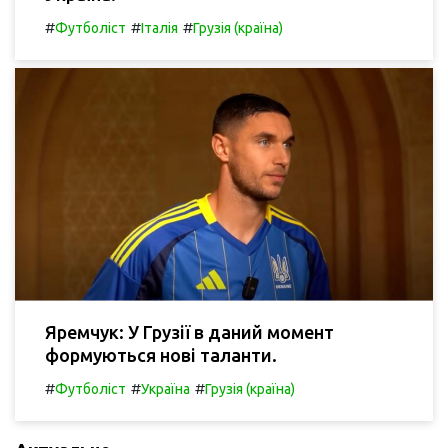
#
#
#
Футболіст
Італія
Грузія (країна)
Яремчук: У Грузії в даний момент
формуються нові таланти.
#
#
#
Футболіст
Україна
Грузія (країна)