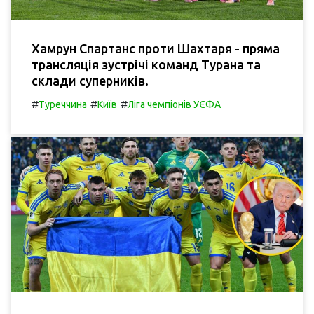
Хамрун Спартанс проти Шахтаря - пряма
трансляція зустрічі команд Турана та
склади суперників.
#
#
#
Туреччина
Київ
Ліга чемпіонів УЄФА