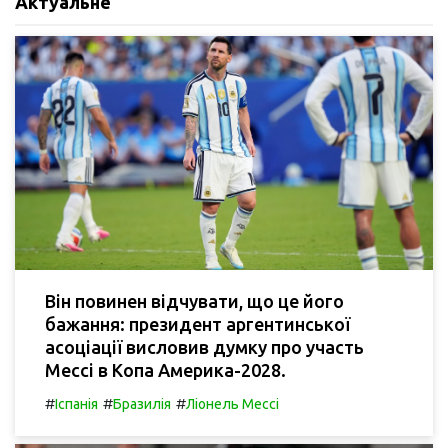
Актуальне
Він повинен відчувати, що це його
бажання: президент аргентинської
асоціації висловив думку про участь
Мессі в Копа Америка-2028.
#
#
#
Іспанія
Бразилія
Ліонель Мессі