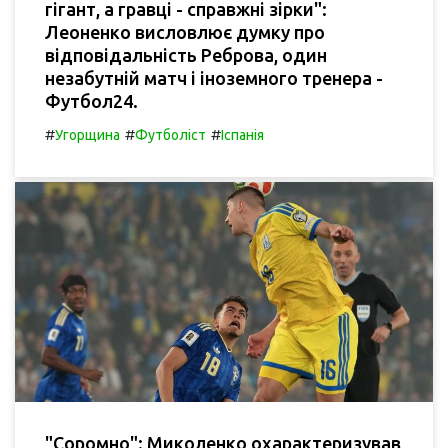
гігант, а гравці - справжні зірки":
Леоненко висловлює думку про
відповідальність Реброва, один
незабутній матч і іноземного тренера -
Футбол24.
#
#
#
Угорщина
Футболіст
Іспанія
"Соромно": Миколенко охарактеризував