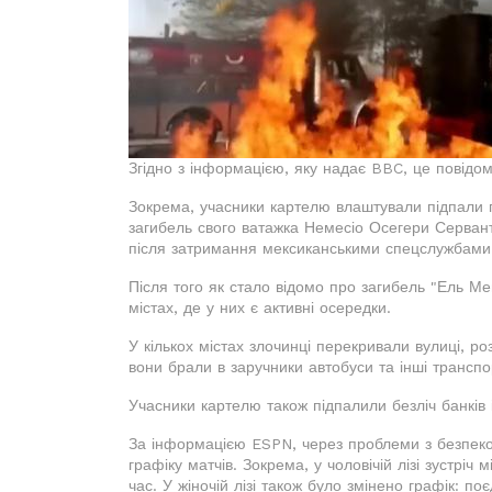
Згідно з інформацією, яку надає BBC, це повідо
Зокрема, учасники картелю влаштували підпали пі
загибель свого ватажка Немесіо Осегери Серванте
після затримання мексиканськими спецслужбами 
Після того як стало відомо про загибель "Ель М
містах, де у них є активні осередки.
У кількох містах злочинці перекривали вулиці, р
вони брали в заручники автобуси та інші транспо
Учасники картелю також підпалили безліч банків і
За інформацією ESPN, через проблеми з безпеко
графіку матчів. Зокрема, у чоловічій лізі зустрі
час. У жіночій лізі також було змінено графік: по