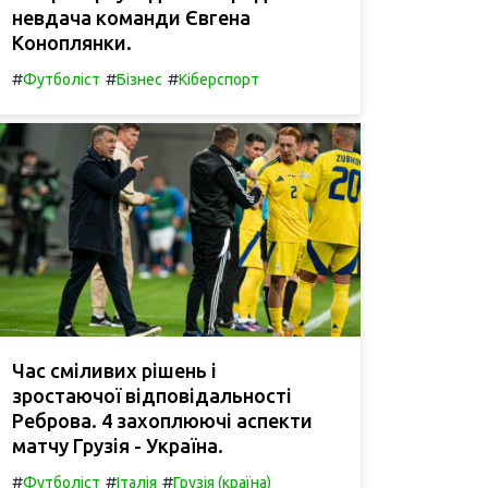
невдача команди Євгена
Коноплянки.
#
#
#
Футболіст
Бізнес
Кіберспорт
Час сміливих рішень і
зростаючої відповідальності
Реброва. 4 захоплюючі аспекти
матчу Грузія - Україна.
#
#
#
Футболіст
Італія
Грузія (країна)