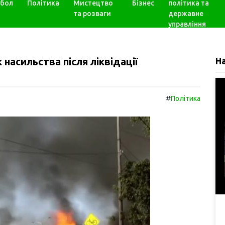
бол
Політика
Мистецтво
Бізнес
політика та
та розваги
державне
управління
 насильства після ліквідації
Н
#
Політика