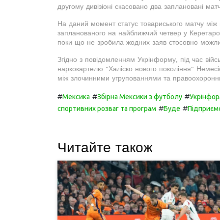
другому дивізіоні скасовано два заплановані матч
На даний момент статус товариського матчу між 
запланованого на найближчий четвер у Керетаро
поки що не зробила жодних заяв стосовно можли
Згідно з повідомленням Укрінформу, під час війс
наркокартелю "Халіско нового покоління" Немесі
між злочинними угрупованнями та правоохоронни
#
#
#
Мексика
Збірна Мексики з футболу
Укрінфо
#
#
спортивних розваг та програм
Буде
Підприєм
Читайте також