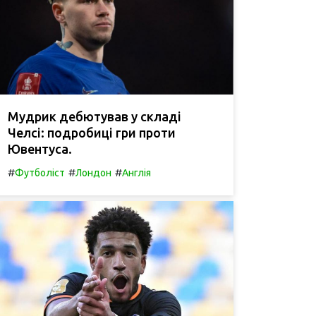
Мудрик дебютував у складі
Челсі: подробиці гри проти
Ювентуса.
#
#
#
Футболіст
Лондон
Англія