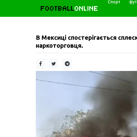
Спорт
фут
FOOTBALL
ONLINE
В Мексиці спостерігається сплеск
наркоторговця.