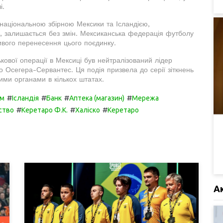
і.
національною збірною Мексики та Ісландією,
, залишається без змін. Мексиканська федерація футболу
вого перенесення цього поєдинку.
ькової операції в Мексиці був нейтралізований лідер
о Осегера-Сервантес. Ця подія призвела до серії зіткнень
ми органами в кількох штатах.
#
#
#
#
рм
Ісландія
Банк
Аптека (магазин)
Мережа
#
#
#
ство
Керетаро Ф.К.
Халіско
Керетаро
А