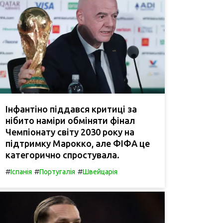
Інфантіно піддався критиці за
нібито наміри обміняти фінал
Чемпіонату світу 2030 року на
підтримку Марокко, але ФІФА це
категорично спростувала.
#
#
#
Іспанія
Португалія
Швейцарія