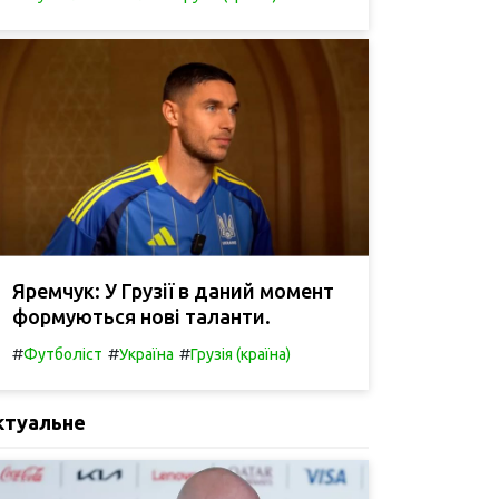
Яремчук: У Грузії в даний момент
формуються нові таланти.
#
#
#
Футболіст
Україна
Грузія (країна)
ктуальне