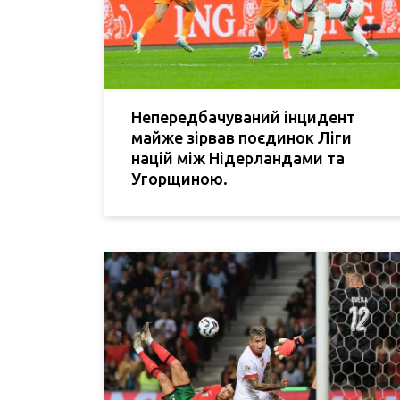
Непередбачуваний інцидент
майже зірвав поєдинок Ліги
націй між Нідерландами та
Угорщиною.