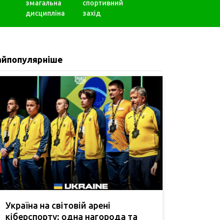
змагальна
спортивний
дисципліна
захід
айпопулярніше
Україна на світовій арені
кіберспорту: одна нагорода та