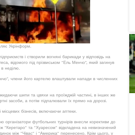
мляє Укрінформ.
дприємств і створили вогняні барикади у відповідь на
са, відомого під прізвиськом "Ель Менчо", який загинув
в неділю.
енчо", члени його картелю влаштували напади в численних
озкидаючи шипи та цвяхи на проїжджій частині, в інших же
ртні засоби, а потім підпалювали їх прямо на дорозі.
 місцевих бізнесів, включаючи аптеки.
ю організатори футбольних турнірів внесли корективи до
ч між "Керетаро" та "Хуаресом" відкладена на невизначений
єдинок між "Чівас" і "Америка" перенесено. Крім цього, у