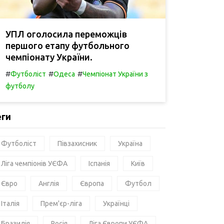
УПЛ оголосила переможців
першого етапу футбольного
чемпіонату України.
#
#
#
Футболіст
Одеса
Чемпіонат України з
футболу
еги
Футболіст
Півзахисник
Україна
Ліга чемпіонів УЄФА
Іспанія
Київ
Євро
Англія
Європа
Футбол
Італія
Прем'єр-ліга
Українці
Бразилія
Росія
Ліга Європи УЄФА