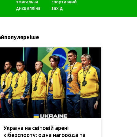
змагальна
спортивний
дисципліна
захід
айпопулярніше
Україна на світовій арені
кіберспорту: одна нагорода та