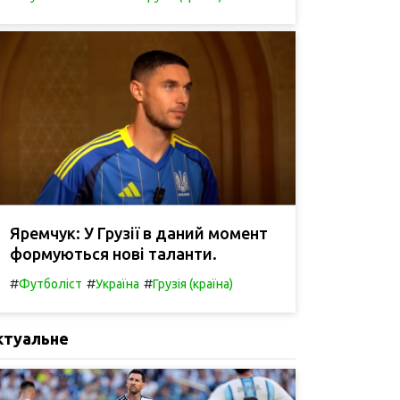
Яремчук: У Грузії в даний момент
формуються нові таланти.
#
#
#
Футболіст
Україна
Грузія (країна)
ктуальне