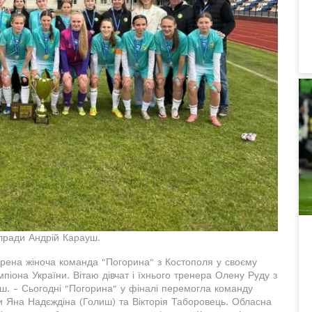
блради Андрій Карауш.
рена жіноча команда "Погорина" з Костополя у своєму
піона України. Вітаю дівчат і їхнього тренера Олену Руду з
ш. - Сьогодні "Погорина" у фіналі перемогла команду
ли Яна Надєждіна (Голиш) та Вікторія Таборовець. Обласна