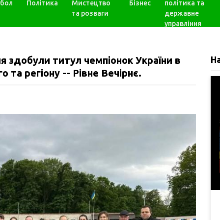
бол
Політика
Мистецтво
Бізнес
політика та
та розваги
державне
управління
я здобули титул чемпіонок України в
Н
о та регіону -- Рівне Вечірнє.