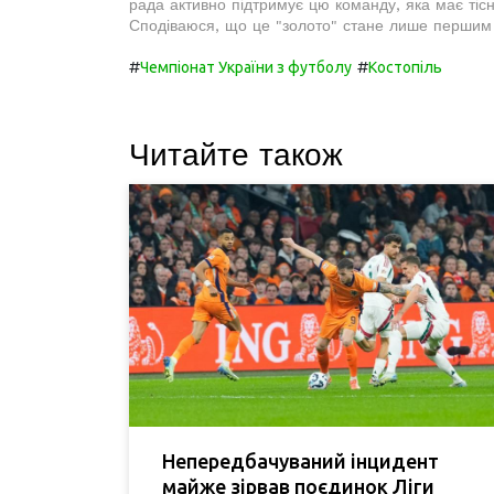
рада активно підтримує цю команду, яка має тісн
Сподіваюся, що це "золото" стане лише першим к
#
#
Чемпіонат України з футболу
Костопіль
Читайте також
Непередбачуваний інцидент
майже зірвав поєдинок Ліги