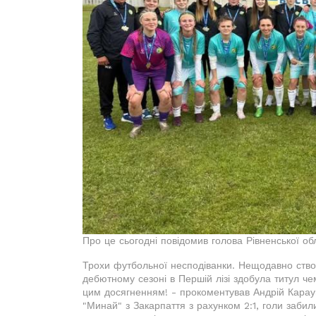
Про це сьогодні повідомив голова Рівненської о
Трохи футбольної несподіванки. Нещодавно ство
дебютному сезоні в Першій лізі здобула титул чем
цим досягненням! - прокоментував Андрій Карау
"Минай" з Закарпаття з рахунком 2:1, голи заби