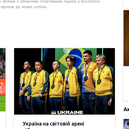
і зв'язки з обласним спортивним ліцеєм у Костополі.
роком до нових успіхів.
А
Україна на світовій арені