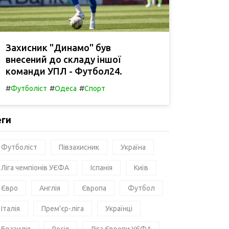
Захисник "Динамо" був
внесений до складу іншої
команди УПЛ - Футбол24.
#
#
#
Футболіст
Одеса
Спорт
еги
Футболіст
Півзахисник
Україна
Ліга чемпіонів УЄФА
Іспанія
Київ
Євро
Англія
Європа
Футбол
Італія
Прем'єр-ліга
Українці