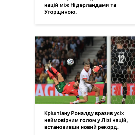
націй між Нідерландами та
Угорщиною.
Кріштіану Роналду вразив усіх
неймовірним голом у Лізі націй,
встановивши новий рекорд.