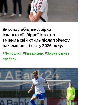
Виконав обіцянку: зірка
іспанської збірної істотно
змінила свій стиль після тріумфу
на чемпіонаті світу 2026 року.
#
#
#
Футболіст
Півзахисник
Збірна Іспанії з
футболу