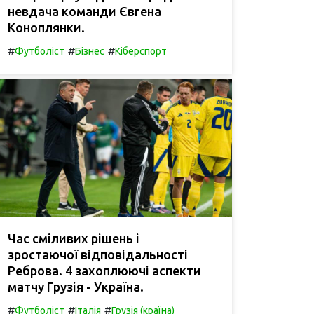
невдача команди Євгена
Коноплянки.
#
#
#
Футболіст
Бізнес
Кіберспорт
Час сміливих рішень і
зростаючої відповідальності
Реброва. 4 захоплюючі аспекти
матчу Грузія - Україна.
#
#
#
Футболіст
Італія
Грузія (країна)