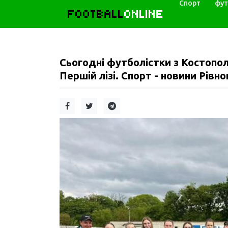
Спорт
фут
FOOTBALL
ONLINE
Сьогодні футболістки з Костопол
Першій лізі. Спорт - новини Рівног