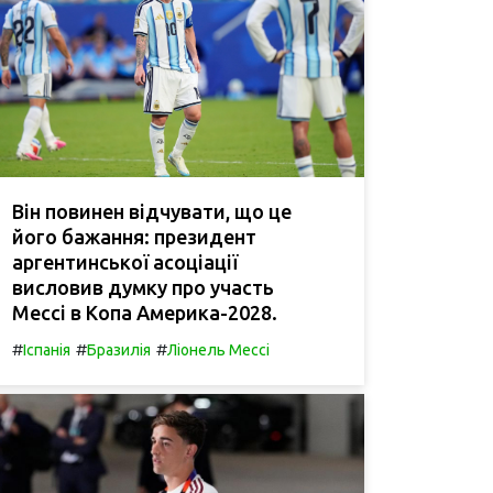
Він повинен відчувати, що це
його бажання: президент
аргентинської асоціації
висловив думку про участь
Мессі в Копа Америка-2028.
#
#
#
Іспанія
Бразилія
Ліонель Мессі