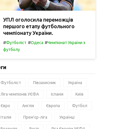
УПЛ оголосила переможців
першого етапу футбольного
чемпіонату України.
#
#
#
Футболіст
Одеса
Чемпіонат України з
футболу
еги
Футболіст
Півзахисник
Україна
Ліга чемпіонів УЄФА
Іспанія
Київ
Євро
Англія
Європа
Футбол
Італія
Прем'єр-ліга
Українці
Бразилія
Росія
Ліга Європи УЄФА