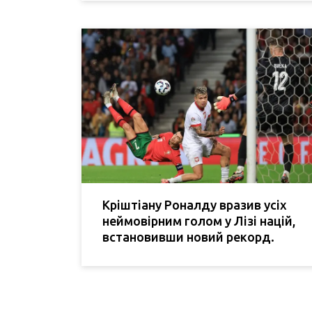
Кріштіану Роналду вразив усіх
неймовірним голом у Лізі націй,
встановивши новий рекорд.