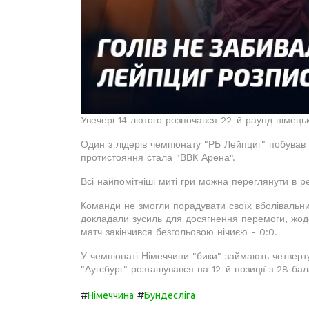
Увечері 14 лютого розпочався 22-й раунд німецьк
Один з лідерів чемпіонату "РБ Лейпциг" побував 
протистояння стала "ВВК Арена".
Всі найпомітніші миті гри можна переглянути в р
Команди не змогли порадувати своїх вболівальни
докладали зусиль для досягнення перемоги, жоден
матч закінчився безгольовою нічиєю - 0:0.
У чемпіонаті Німеччини "бики" займають четверту
"Аугсбург" розташувався на 12-й позиції з 28 ба
#
#
Німеччина
Бундесліга