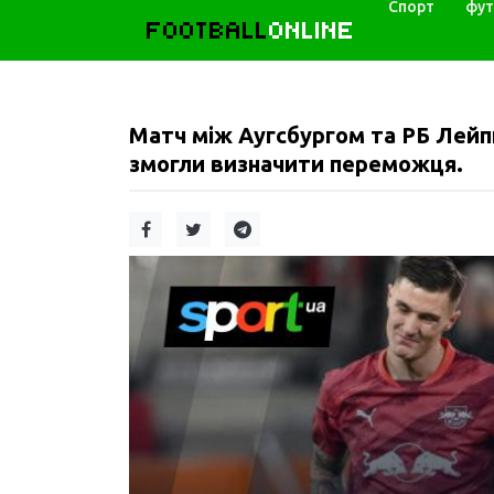
Спорт
фут
FOOTBALL
ONLINE
Матч між Аугсбургом та РБ Лейп
змогли визначити переможця.