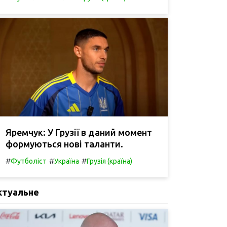
Яремчук: У Грузії в даний момент
формуються нові таланти.
#
#
#
Футболіст
Україна
Грузія (країна)
ктуальне