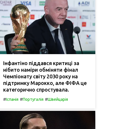
Інфантіно піддався критиці за
нібито наміри обміняти фінал
Чемпіонату світу 2030 року на
підтримку Марокко, але ФІФА це
категорично спростувала.
#
#
#
Іспанія
Португалія
Швейцарія