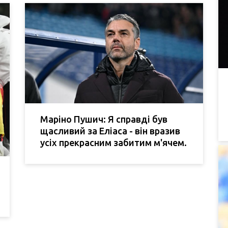
Маріно Пушич: Я справді був
щасливий за Еліаса - він вразив
усіх прекрасним забитим м'ячем.