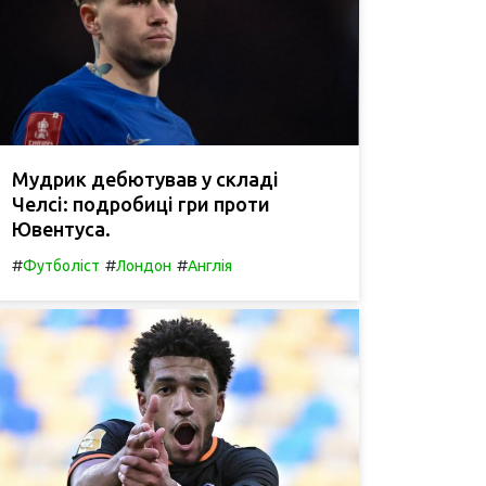
Мудрик дебютував у складі
Челсі: подробиці гри проти
Ювентуса.
#
#
#
Футболіст
Лондон
Англія