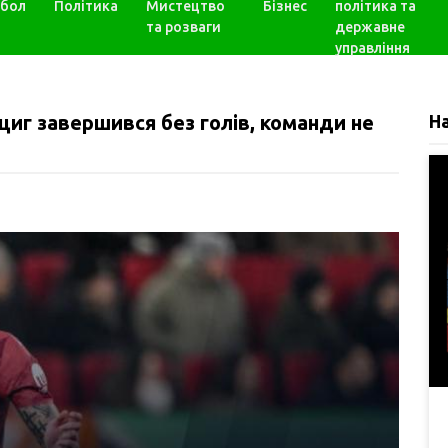
бол
Політика
Мистецтво
Бізнес
політика та
та розваги
державне
управління
циг завершився без голів, команди не
Н