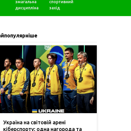
змагальна
спортивний
дисципліна
захід
айпопулярніше
Україна на світовій арені
кіберспорту: одна нагорода та