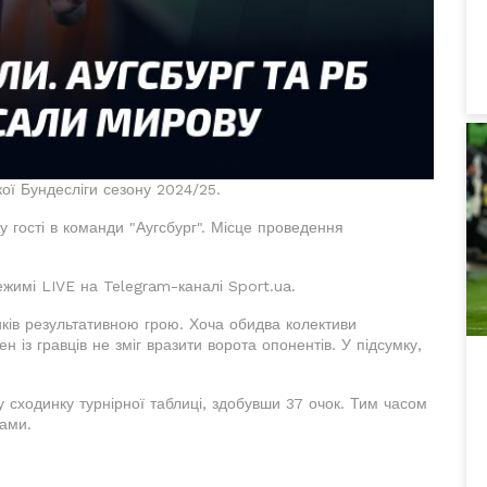
ої Бундесліги сезону 2024/25.
у гості в команди "Аугсбург". Місце проведення
ежимі LIVE на Telegram-каналі Sport.ua.
ків результативною грою. Хоча обидва колективи
 із гравців не зміг вразити ворота опонентів. У підсумку,
 сходинку турнірної таблиці, здобувши 37 очок. Тим часом
лами.