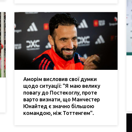
Аморім висловив свої думки
щодо ситуації: "Я маю велику
повагу до Постекоглу, проте
варто визнати, що Манчестер
Юнайтед є значно більшою
командою, ніж Тоттенгем".