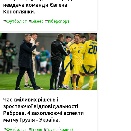
невдача команди Євгена
Коноплянки.
#
#
#
Футболіст
Бізнес
Кіберспорт
Час сміливих рішень і
зростаючої відповідальності
Реброва. 4 захоплюючі аспекти
матчу Грузія - Україна.
#
#
#
Футболіст
Італія
Грузія (країна)