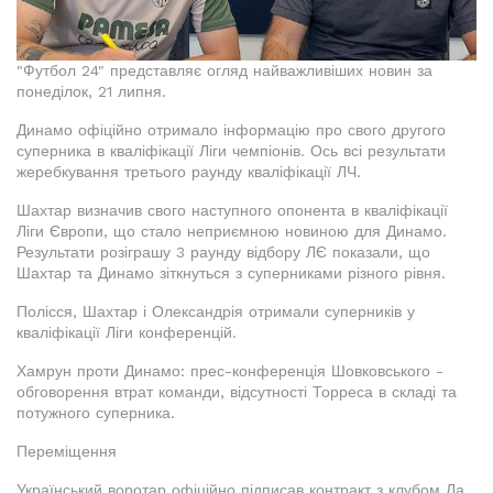
"Футбол 24" представляє огляд найважливіших новин за
понеділок, 21 липня.
Динамо офіційно отримало інформацію про свого другого
суперника в кваліфікації Ліги чемпіонів. Ось всі результати
жеребкування третього раунду кваліфікації ЛЧ.
Шахтар визначив свого наступного опонента в кваліфікації
Ліги Європи, що стало неприємною новиною для Динамо.
Результати розіграшу 3 раунду відбору ЛЄ показали, що
Шахтар та Динамо зіткнуться з суперниками різного рівня.
Полісся, Шахтар і Олександрія отримали суперників у
кваліфікації Ліги конференцій.
Хамрун проти Динамо: прес-конференція Шовковського -
обговорення втрат команди, відсутності Торреса в складі та
потужного суперника.
Переміщення
Український воротар офіційно підписав контракт з клубом Ла