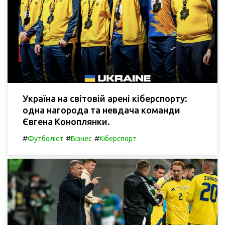
Україна на світовій арені кіберспорту:
одна нагорода та невдача команди
Євгена Коноплянки.
#
#
#
Футболіст
Бізнес
Кіберспорт