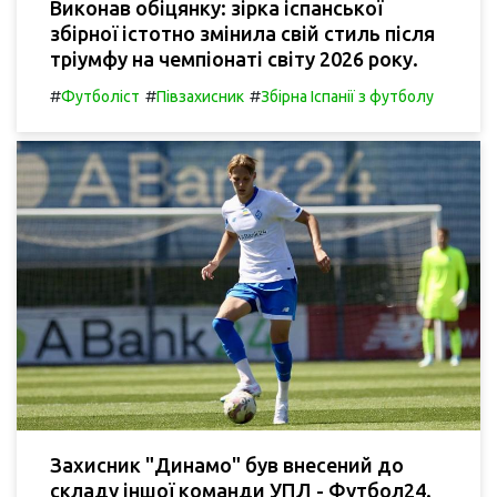
Виконав обіцянку: зірка іспанської
збірної істотно змінила свій стиль після
тріумфу на чемпіонаті світу 2026 року.
#
#
#
Футболіст
Півзахисник
Збірна Іспанії з футболу
Захисник "Динамо" був внесений до
складу іншої команди УПЛ - Футбол24.