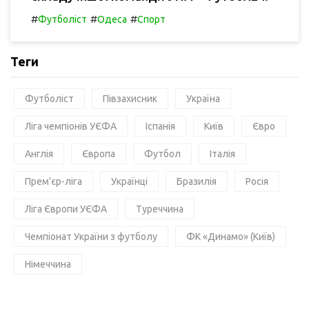
#
#
#
Футболіст
Одеса
Спорт
Теги
Футболіст
Півзахисник
Україна
Ліга чемпіонів УЄФА
Іспанія
Київ
Євро
Англія
Європа
Футбол
Італія
Прем'єр-ліга
Українці
Бразилія
Росія
Ліга Європи УЄФА
Туреччина
Чемпіонат України з футболу
ФК «Динамо» (Київ)
Німеччина