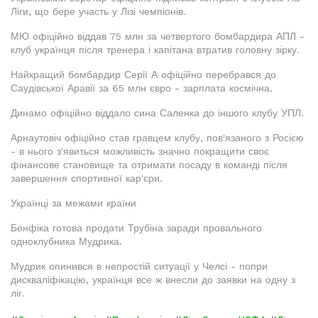
Ліги, що бере участь у Лізі чемпіонів.
МЮ офіційно віддав 75 млн за четвертого бомбардира АПЛ -
клуб українця після тренера і капітана втратив головну зірку.
Найкращий бомбардир Серії А офіційно перебрався до
Саудівської Аравії за 65 млн євро - зарплата космічна.
Динамо офіційно віддало сина Саленка до іншого клубу УПЛ.
Арнаутовіч офіційно став гравцем клубу, пов'язаного з Росією
- в нього з'явиться можливість значно покращити своє
фінансове становище та отримати посаду в команді після
завершення спортивної кар'єри.
Українці за межами країни
Бенфіка готова продати Трубіна заради провального
одноклубника Мудрика.
Мудрик опинився в непростій ситуації у Челсі - попри
дискваліфікацію, українця все ж внесли до заявки на одну з
ліг.