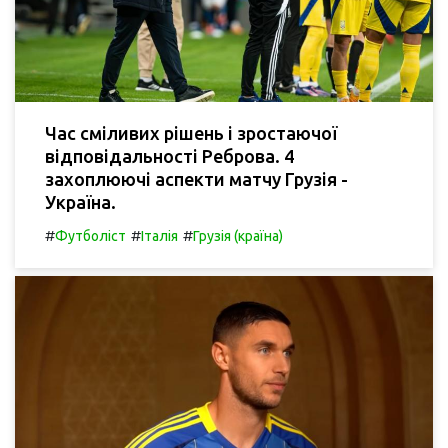
Час сміливих рішень і зростаючої
відповідальності Реброва. 4
захоплюючі аспекти матчу Грузія -
Україна.
#
#
#
Футболіст
Італія
Грузія (країна)