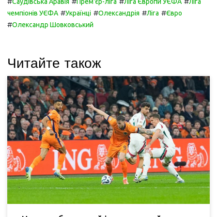
#
#
#
#
Саудівська Аравія
Прем'єр-ліга
Ліга Європи УЄФА
Ліга
#
#
#
#
чемпіонів УЄФА
Українці
Олександрія
Ліга
Євро
#
Олександр Шовковський
Читайте також