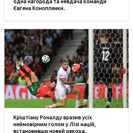
одна нагорода та невдача команди
Євгена Коноплянки.
Кріштіану Роналду вразив усіх
неймовірним голом у Лізі націй,
встановивши новий рекорд.