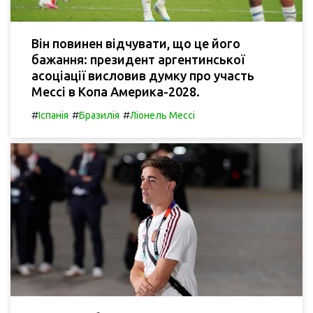
Він повинен відчувати, що це його
бажання: президент аргентинської
асоціації висловив думку про участь
Мессі в Копа Америка-2028.
#
#
#
Іспанія
Бразилія
Ліонель Мессі