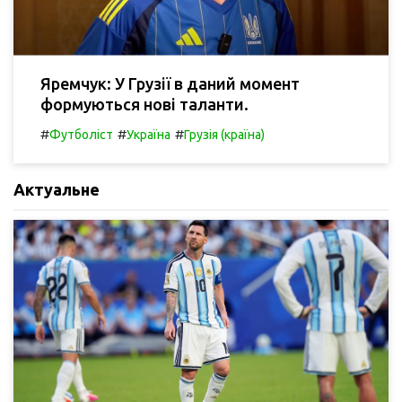
Яремчук: У Грузії в даний момент
формуються нові таланти.
#
#
#
Футболіст
Україна
Грузія (країна)
Актуальне