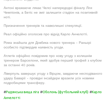
Антоні вражаюче лякає Челсі напередодні фіналу Ліги
Чемпіонів, а Бетіс не зміг залишити стадіон на позитивній
ноті.
Призначення тренерів та навколишні спекуляції.
Реал офіційно оголосив про відхід Карло Анчелотті.
Рома знайшла для Довбика нового тренера - Раньєрі
особисто підтвердив наявність угоди.
Атлетік офіційно повідомив про нову угоду з колишнім
тренером Барселони, який здобув перший трофей з клубом
за останні 40 років.
Ліверпуль завершує угоду з Вірцом, завдаючи несподіваного
удару Баварії - провідні інсайдери вразили усіх новими
подробицями трансферу.
#
#
#
Радянська вища ліга
Оболонь (футбольний клуб)
Карло
Анчелотті