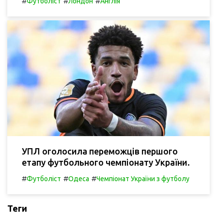
#
#
#
Футболіст
Лондон
Англія
УПЛ оголосила переможців першого
етапу футбольного чемпіонату України.
#
#
#
Футболіст
Одеса
Чемпіонат України з футболу
Теги