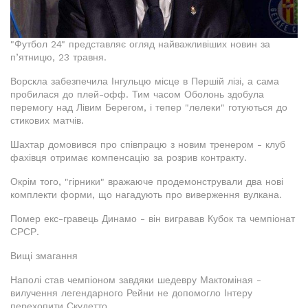
"Футбол 24" представляє огляд найважливіших новин за
п’ятницю, 23 травня.
Ворскла забезпечила Інгульцю місце в Першій лізі, а сама
пробилася до плей-офф. Тим часом Оболонь здобула
перемогу над Лівим Берегом, і тепер "лелеки" готуються до
стикових матчів.
Шахтар домовився про співпрацю з новим тренером - клуб
фахівця отримає компенсацію за розрив контракту.
Окрім того, "гірники" вражаюче продемонстрували два нові
комплекти форми, що нагадують про виверження вулкана.
Помер екс-гравець Динамо - він вигравав Кубок та чемпіонат
СРСР.
Вищі змагання
Наполі став чемпіоном завдяки шедевру Мактоміная -
вилучення легендарного Рейни не допомогло Інтеру
перехопити Скудетто.