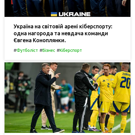
Україна на світовій арені кіберспорту:
одна нагорода та невдача команди
Євгена Коноплянки.
#
#
#
Футболіст
Бізнес
Кіберспорт