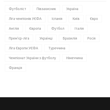
Футболіст
Півзахисник
Україна
Ліга чемпіонів УЄФА
Іспанія
Київ
Євро
Англія
Європа
Футбол
Італія
Прем'єр-ліга
Українці
Бразилія
Росія
Ліга Європи УЄФА
Туреччина
Чемпіонат України з футболу
Німеччина
Франція