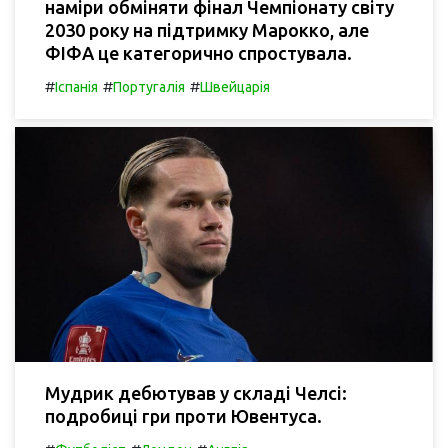
наміри обміняти фінал Чемпіонату світу
2030 року на підтримку Марокко, але
ФІФА це категорично спростувала.
#
#
#
Іспанія
Португалія
Швейцарія
Мудрик дебютував у складі Челсі:
подробиці гри проти Ювентуса.