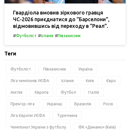
Гвардіола вмовив зіркового гравця
ЧС-2026 приєднатися до "Барселони",
відмовившись від переходу в "Реал".
#
#
#
Футболіст
Іспанія
Півзахисник
Теги
Футболіст
Півзахисник
Україна
Ліга чемпіонів УЄФА
Іспанія
Київ
Євро
Англія
Європа
Футбол
Італія
Прем'єр-ліга
Українці
Бразилія
Росія
Ліга Європи УЄФА
Туреччина
Чемпіонат України з футболу
ФК «Динамо» (Київ)