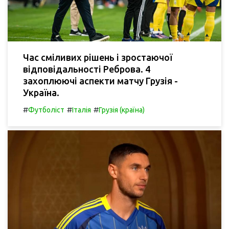
Час сміливих рішень і зростаючої
відповідальності Реброва. 4
захоплюючі аспекти матчу Грузія -
Україна.
#
#
#
Футболіст
Італія
Грузія (країна)