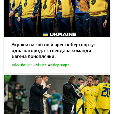
Україна на світовій арені кіберспорту:
одна нагорода та невдача команди
Євгена Коноплянки.
#
#
#
Футболіст
Бізнес
Кіберспорт