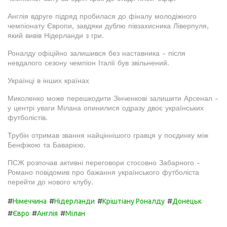
Англія вдруге підряд пробилася до фіналу молодіжного
чемпіонату Європи, завдяки дублю півзахисника Ліверпуля,
який вивів Нідерланди з гри.
Роналду офіційно залишився без наставника - після
невдалого сезону чемпіон Італії був звільнений.
Українці в інших країнах
Миколенко може перешкодити Зінченкові залишити Арсенал -
у центрі уваги Мілана опинилися одразу двоє українських
футболістів.
Трубін отримав звання найціннішого гравця у поєдинку між
Бенфікою та Баварією.
ПСЖ розпочав активні переговори стосовно Забарного -
Романо повідомив про бажання українського футболіста
перейти до нового клубу.
#
#
#
#
Німеччина
Нідерланди
Кріштіану Роналду
Донецьк
#
#
#
Євро
Англія
Мілан