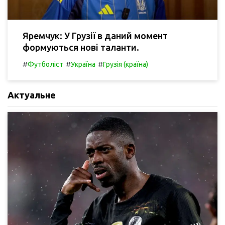
Яремчук: У Грузії в даний момент
формуються нові таланти.
#
#
#
Футболіст
Україна
Грузія (країна)
Актуальне