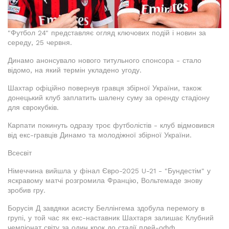
"Футбол 24" представляє огляд ключових подій і новин за
середу, 25 червня.
Динамо анонсувало нового титульного спонсора - стало
відомо, на який термін укладено угоду.
Шахтар офіційно повернув гравця збірної України, також
донецький клуб заплатить шалену суму за оренду стадіону
для єврокубків.
Карпати покинуть одразу троє футболістів - клуб відмовився
від екс-гравців Динамо та молодіжної збірної України.
Всесвіт
Німеччина вийшла у фінал Євро-2025 U-21 - "Бундестім" у
яскравому матчі розгромила Францію, Вольтемаде знову
зробив гру.
Борусія Д завдяки асисту Беллінгема здобула перемогу в
групі, у той час як екс-наставник Шахтаря залишає Клубний
чемпіонат світу за один крок до стадії плей-офф.