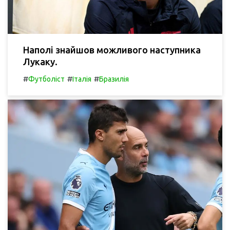
Наполі знайшов можливого наступника
Лукаку.
#
#
#
Футболіст
Італія
Бразилія