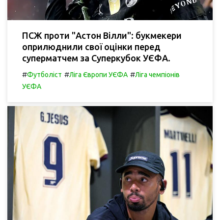
ПСЖ проти "Астон Вілли": букмекери
оприлюднили свої оцінки перед
суперматчем за Суперкубок УЄФА.
#
#
#
Футболіст
Ліга Європи УЄФА
Ліга чемпіонів
УЄФА