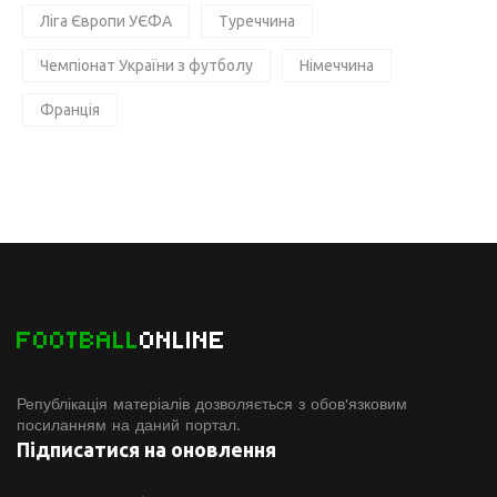
Ліга Європи УЄФА
Туреччина
Чемпіонат України з футболу
Німеччина
Франція
FOOTBALL
ONLINE
Републікація матеріалів дозволяється з обов'язковим
посиланням на даний портал.
Підписатися на оновлення