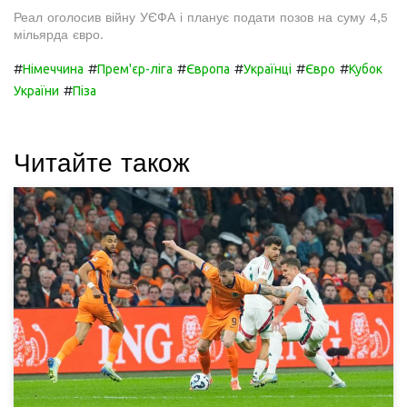
Реал оголосив війну УЄФА і планує подати позов на суму 4,5
мільярда євро.
#
#
#
#
#
#
Німеччина
Прем'єр-ліга
Європа
Українці
Євро
Кубок
#
України
Піза
Читайте також