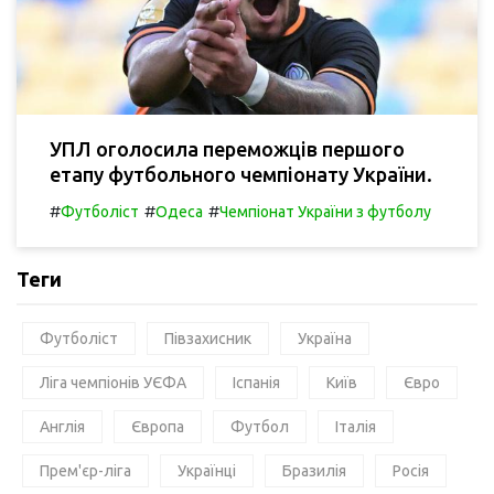
УПЛ оголосила переможців першого
етапу футбольного чемпіонату України.
#
#
#
Футболіст
Одеса
Чемпіонат України з футболу
Теги
Футболіст
Півзахисник
Україна
Ліга чемпіонів УЄФА
Іспанія
Київ
Євро
Англія
Європа
Футбол
Італія
Прем'єр-ліга
Українці
Бразилія
Росія