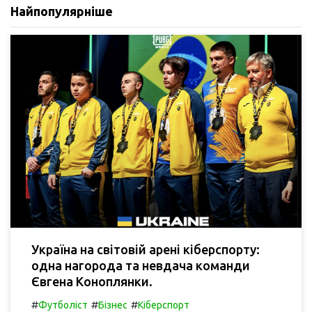
Найпопулярніше
Україна на світовій арені кіберспорту:
одна нагорода та невдача команди
Євгена Коноплянки.
#
#
#
Футболіст
Бізнес
Кіберспорт