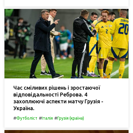
Час сміливих рішень і зростаючої
відповідальності Реброва. 4
захоплюючі аспекти матчу Грузія -
Україна.
#
#
#
Футболіст
Італія
Грузія (країна)