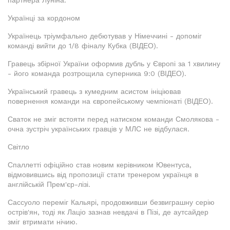
партнера Луніна.
Українці за кордоном
Українець тріумфально дебютував у Німеччині - допоміг
команді вийти до 1/8 фіналу Кубка (ВІДЕО).
Гравець збірної України оформив дубль у Європі за 1 хвилину
- його команда розтрощила суперника 9:0 (ВІДЕО).
Український гравець з кумедним асистом ініціював
повернення команди на європейському чемпіонаті (ВІДЕО).
Сваток не зміг встояти перед натиском команди Смолякова -
очна зустріч українських гравців у МЛС не відбулася.
Світло
Спаллетті офіційно став новим керівником Ювентуса,
відмовившись від пропозиції стати тренером українця в
англійській Прем'єр-лізі.
Сассуоло переміг Кальярі, продовживши безвиграшну серію
острів'ян, тоді як Лаціо зазнав невдачі в Пізі, де аутсайдер
зміг втримати нічию.