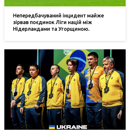
Непередбачуваний інцидент майже
зірвав поєдинок Ліги націй між
Нідерландами та Угорщиною.