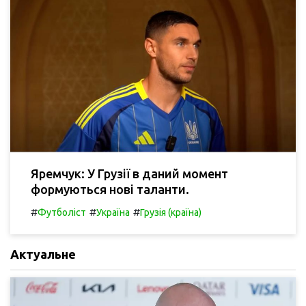
Яремчук: У Грузії в даний момент
формуються нові таланти.
#
#
#
Футболіст
Україна
Грузія (країна)
Актуальне