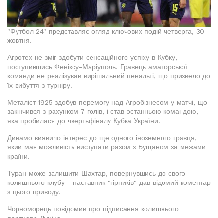
"Футбол 24" представляє огляд ключових подій четверга, 30
жовтня.
Агротех не зміг здобути сенсаційного успіху в Кубку,
поступившись Феніксу-Маріуполь. Гравець аматорської
команди не реалізував вирішальний пенальті, що призвело до
їх вибуття з турніру.
Металіст 1925 здобув перемогу над Агробізнесом у матчі, що
закінчився з рахунком 7 голів, і став останньою командою,
яка пробилася до чвертьфіналу Кубка України.
Динамо виявило інтерес до ще одного іноземного гравця,
який мав можливість виступати разом з Бущаном за межами
країни.
Туран може залишити Шахтар, повернувшись до свого
колишнього клубу - наставник "гірників" дав відомий коментар
з цього приводу.
Чорноморець повідомив про підписання колишнього