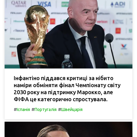
Інфантіно піддався критиці за нібито
наміри обміняти фінал Чемпіонату світу
2030 року на підтримку Марокко, але
ФІФА це категорично спростувала.
#
#
#
Іспанія
Португалія
Швейцарія