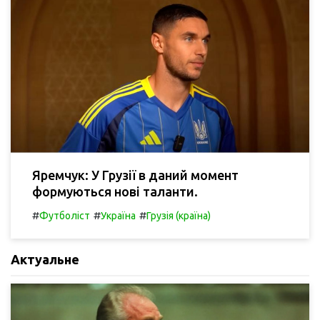
Яремчук: У Грузії в даний момент
формуються нові таланти.
#
#
#
Футболіст
Україна
Грузія (країна)
Актуальне