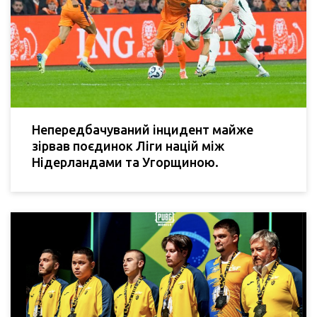
Непередбачуваний інцидент майже
зірвав поєдинок Ліги націй між
Нідерландами та Угорщиною.