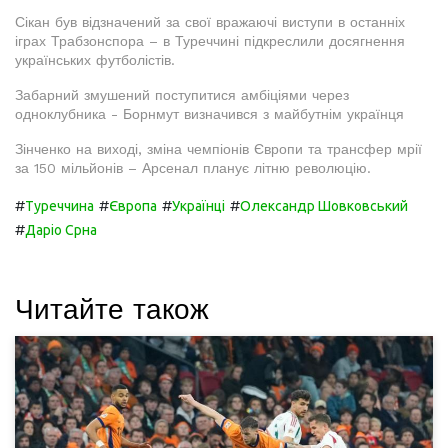
Сікан був відзначений за свої вражаючі виступи в останніх
іграх Трабзонспора – в Туреччині підкреслили досягнення
українських футболістів.
Забарний змушений поступитися амбіціями через
одноклубника - Борнмут визначився з майбутнім українця
Зінченко на виході, зміна чемпіонів Європи та трансфер мрії
за 150 мільйонів – Арсенал планує літню революцію.
#
#
#
#
Туреччина
Європа
Українці
Олександр Шовковський
#
Даріо Срна
Читайте також