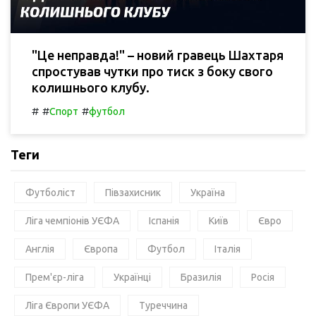
"Це неправда!" – новий гравець Шахтаря
спростував чутки про тиск з боку свого
колишнього клубу.
#
#
#
Спорт
футбол
Теги
Футболіст
Півзахисник
Україна
Ліга чемпіонів УЄФА
Іспанія
Київ
Євро
Англія
Європа
Футбол
Італія
Прем'єр-ліга
Українці
Бразилія
Росія
Ліга Європи УЄФА
Туреччина