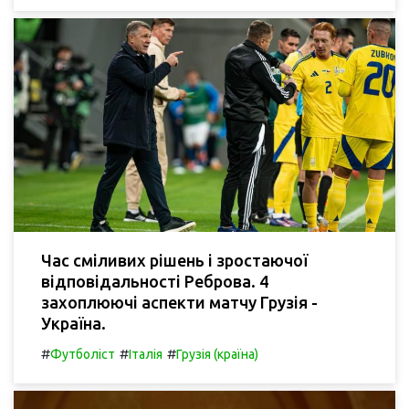
Час сміливих рішень і зростаючої
відповідальності Реброва. 4
захоплюючі аспекти матчу Грузія -
Україна.
#
#
#
Футболіст
Італія
Грузія (країна)