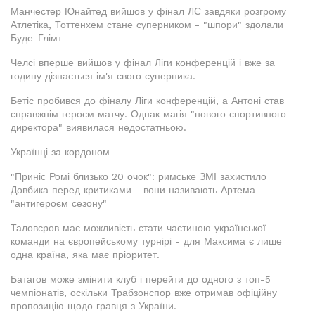
Манчестер Юнайтед вийшов у фінал ЛЄ завдяки розгрому
Атлетіка, Тоттенхем стане суперником - "шпори" здолали
Буде-Глімт
Челсі вперше вийшов у фінал Ліги конференцій і вже за
годину дізнається ім'я свого суперника.
Бетіс пробився до фіналу Ліги конференцій, а Антоні став
справжнім героєм матчу. Однак магія "нового спортивного
директора" виявилася недостатньою.
Українці за кордоном
"Приніс Ромі близько 20 очок": римське ЗМІ захистило
Довбика перед критиками - вони називають Артема
"антигероєм сезону"
Таловєров має можливість стати частиною української
команди на європейському турнірі - для Максима є лише
одна країна, яка має пріоритет.
Батагов може змінити клуб і перейти до одного з топ-5
чемпіонатів, оскільки Трабзонспор вже отримав офіційну
пропозицію щодо гравця з України.