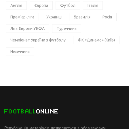
Англія
Європа
Футбол
Італія
Прем'єр-ліга
Українці
Бразилія
Росія
Ліга Європи УЄФА
Туреччина
Чемпіонат України з футболу
ФК «Динамо» (Київ)
Німеччина
FOOTBALL
ONLINE
Републікація матеріалів дозволяється з обов'язковим