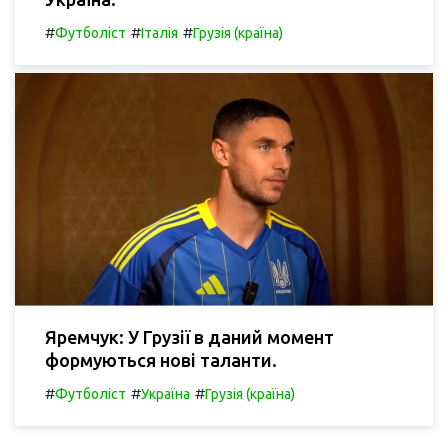
#
#
#
Футболіст
Італія
Грузія (країна)
Яремчук: У Грузії в даний момент
формуються нові таланти.
#
#
#
Футболіст
Україна
Грузія (країна)