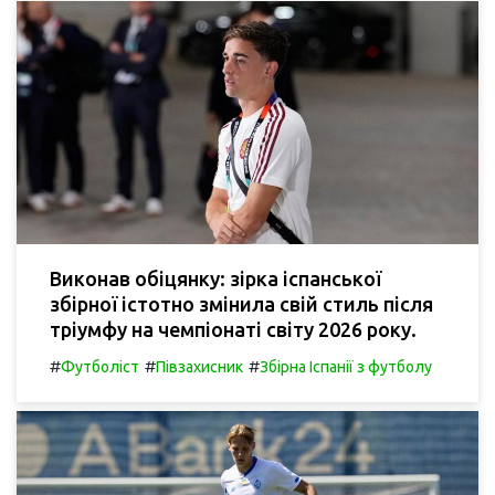
Виконав обіцянку: зірка іспанської
збірної істотно змінила свій стиль після
тріумфу на чемпіонаті світу 2026 року.
#
#
#
Футболіст
Півзахисник
Збірна Іспанії з футболу