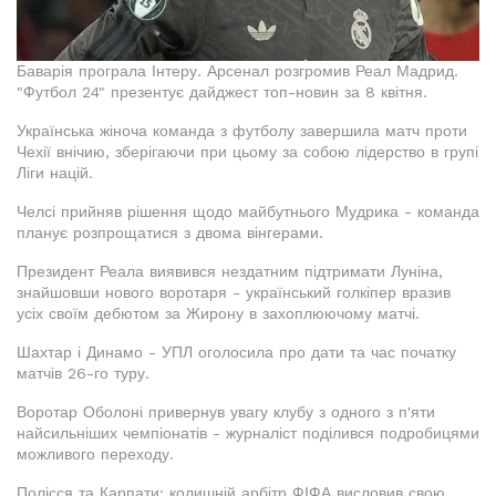
Баварія програла Інтеру. Арсенал розгромив Реал Мадрид.
"Футбол 24" презентує дайджест топ-новин за 8 квітня.
Українська жіноча команда з футболу завершила матч проти
Чехії внічию, зберігаючи при цьому за собою лідерство в групі
Ліги націй.
Челсі прийняв рішення щодо майбутнього Мудрика - команда
планує розпрощатися з двома вінгерами.
Президент Реала виявився нездатним підтримати Луніна,
знайшовши нового воротаря - український голкіпер вразив
усіх своїм дебютом за Жирону в захоплюючому матчі.
Шахтар і Динамо - УПЛ оголосила про дати та час початку
матчів 26-го туру.
Воротар Оболоні привернув увагу клубу з одного з п'яти
найсильніших чемпіонатів - журналіст поділився подробицями
можливого переходу.
Полісся та Карпати: колишній арбітр ФІФА висловив свою