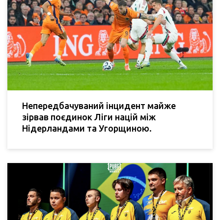
Непередбачуваний інцидент майже
зірвав поєдинок Ліги націй між
Нідерландами та Угорщиною.