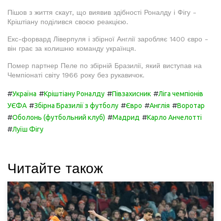
Пішов з життя скаут, що виявив здібності Роналду і Фігу -
Кріштіану поділився своєю реакцією.
Екс-форвард Ліверпуля і збірної Англії заробляє 1400 євро -
він грає за колишню команду українця.
Помер партнер Пеле по збірній Бразилії, який виступав на
Чемпіонаті світу 1966 року без рукавичок.
#
#
#
#
Україна
Кріштіану Роналду
Півзахисник
Ліга чемпіонів
#
#
#
#
УЄФА
Збірна Бразилії з футболу
Євро
Англія
Воротар
#
#
#
Оболонь (футбольний клуб)
Мадрид
Карло Анчелотті
#
Луїш Фігу
Читайте також