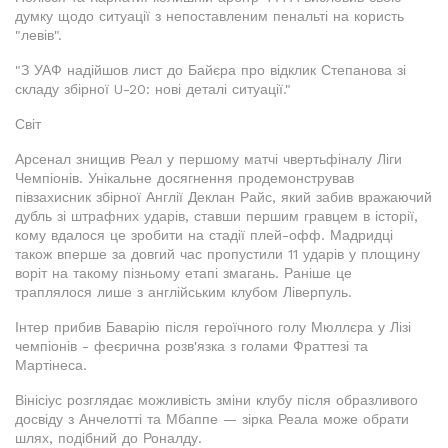
думку щодо ситуації з непоставленим пенальті на користь
"левів".
"З УАФ надійшов лист до Байєра про відклик Степанова зі
складу збірної U-20: нові деталі ситуації."
Світ
Арсенал знищив Реал у першому матчі чвертьфіналу Ліги
Чемпіонів. Унікальне досягнення продемонстрував
півзахисник збірної Англії Деклан Райс, який забив вражаючий
дубль зі штрафних ударів, ставши першим гравцем в історії,
кому вдалося це зробити на стадії плей-офф. Мадридці
також вперше за довгий час пропустили 11 ударів у площину
воріт на такому пізньому етапі змагань. Раніше це
траплялося лише з англійським клубом Ліверпуль.
Інтер прибив Баварію після героїчного голу Мюллєра у Лізі
чемпіонів - феєрична розв'язка з голами Фраттезі та
Мартінеса.
Вінісіус розглядає можливість зміни клубу після образливого
досвіду з Анчелотті та Мбаппе — зірка Реала може обрати
шлях, подібний до Роналду.