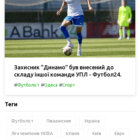
Захисник "Динамо" був внесений до
складу іншої команди УПЛ - Футбол24.
#
#
#
Футболіст
Одеса
Спорт
Теги
Футболіст
Півзахисник
Україна
Ліга чемпіонів УЄФА
Іспанія
Київ
Євро