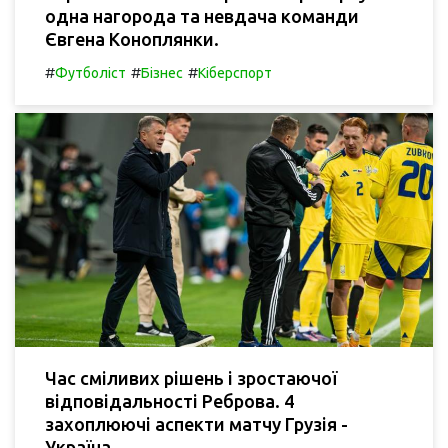
одна нагорода та невдача команди
Євгена Коноплянки.
#
#
#
Футболіст
Бізнес
Кіберспорт
Час сміливих рішень і зростаючої
відповідальності Реброва. 4
захоплюючі аспекти матчу Грузія -
Україна.