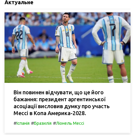
Актуальне
Він повинен відчувати, що це його
бажання: президент аргентинської
асоціації висловив думку про участь
Мессі в Копа Америка-2028.
#
#
#
Іспанія
Бразилія
Ліонель Мессі