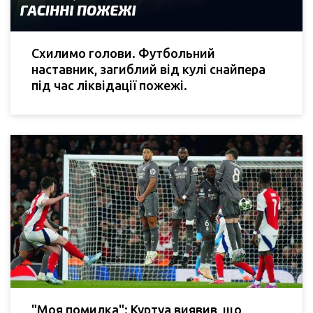
Схилимо голови. Футбольний
наставник, загиблий від кулі снайпера
під час ліквідації пожежі.
"Моя помилка": Куртуа виявив, що