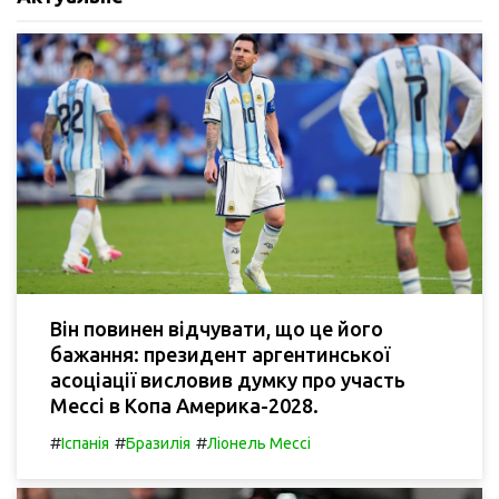
Він повинен відчувати, що це його
бажання: президент аргентинської
асоціації висловив думку про участь
Мессі в Копа Америка-2028.
#
#
#
Іспанія
Бразилія
Ліонель Мессі