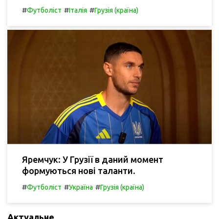
#
#
#
Футболіст
Італія
Грузія (країна)
Яремчук: У Грузії в даний момент
формуються нові таланти.
#
#
#
Футболіст
Україна
Грузія (країна)
Актуальне