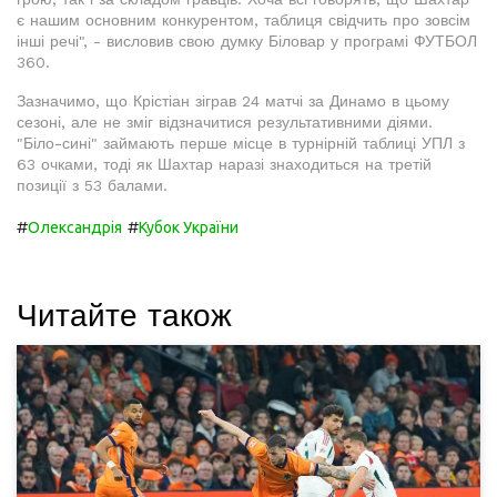
є нашим основним конкурентом, таблиця свідчить про зовсім
інші речі", - висловив свою думку Біловар у програмі ФУТБОЛ
360.
Зазначимо, що Крістіан зіграв 24 матчі за Динамо в цьому
сезоні, але не зміг відзначитися результативними діями.
"Біло-сині" займають перше місце в турнірній таблиці УПЛ з
63 очками, тоді як Шахтар наразі знаходиться на третій
позиції з 53 балами.
#
#
Олександрія
Кубок України
Читайте також