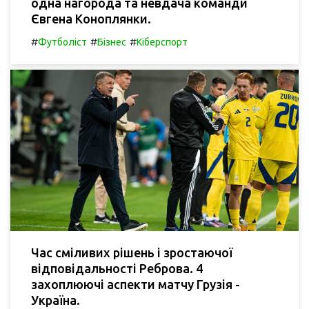
одна нагорода та невдача команди
Євгена Коноплянки.
#
#
#
Футболіст
Бізнес
Кіберспорт
Час сміливих рішень і зростаючої
відповідальності Реброва. 4
захоплюючі аспекти матчу Грузія -
Україна.