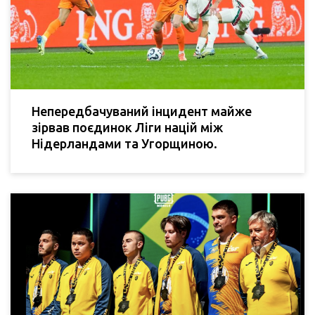
Непередбачуваний інцидент майже
зірвав поєдинок Ліги націй між
Нідерландами та Угорщиною.