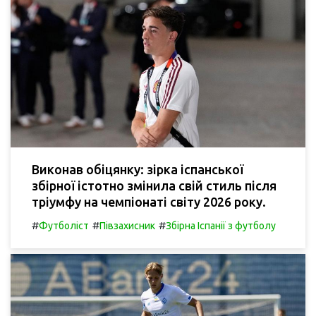
Виконав обіцянку: зірка іспанської
збірної істотно змінила свій стиль після
тріумфу на чемпіонаті світу 2026 року.
#
#
#
Футболіст
Півзахисник
Збірна Іспанії з футболу