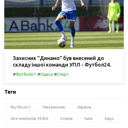
Захисник "Динамо" був внесений до
складу іншої команди УПЛ - Футбол24.
#
#
#
Футболіст
Одеса
Спорт
Теги
Футболіст
Півзахисник
Україна
Ліга чемпіонів УЄФА
Іспанія
Київ
Євро