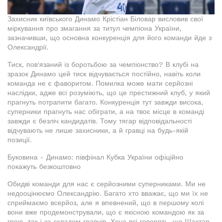
Захисник київського Динамо Крістіан Біловар висловив свої
міркування про змагання за титул чемпіона України,
зазначивши, що основна конкуренція для його команди йде з
Олександрії.
Тиск, пов'язаний із боротьбою за чемпіонство? В клубі на
зразок Динамо цей тиск відчувається постійно, навіть коли
команда не є фаворитом. Помилка може мати серйозні
наслідки, адже всі розуміють, що це престижний клуб, у який
прагнуть потрапити багато. Конкуренція тут завжди висока,
суперники прагнуть нас обіграти, а на твоє місце в команді
завжди є безліч кандидатів. Тому тягар відповідальності
відчувають не лише захисники, а й гравці на будь-якій
позиції.
Буковина - Динамо: півфінал Кубка України офіційно
покажуть безкоштовно
Обидві команди для нас є серйозними суперниками. Ми не
недооцінюємо Олександрію. Багато хто вважає, що ми їх не
сприймаємо всерйоз, але я впевнений, що в першому колі
вони вже продемонстрували, що є якісною командою як за
грою, так і за складом гравців. Хоча всі говорять, що Шахтар