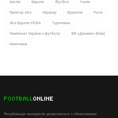
Англія
Європа
Футбол
Італія
Прем'єр-ліга
Українці
Бразилія
Росія
Ліга Європи УЄФА
Туреччина
Чемпіонат України з футболу
ФК «Динамо» (Київ)
Німеччина
FOOTBALL
ONLINE
Републікація матеріалів дозволяється з обов'язковим