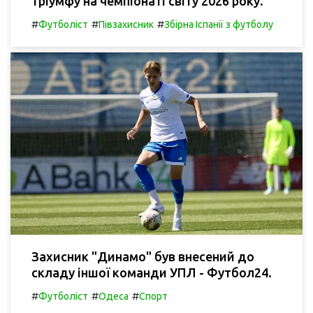
тріумфу на чемпіонаті світу 2026 року.
#
#
#
Футболіст
Півзахисник
Збірна Іспанії з футболу
Захисник "Динамо" був внесений до
складу іншої команди УПЛ - Футбол24.
#
#
#
Футболіст
Одеса
Спорт