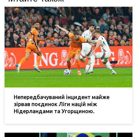
Непередбачуваний інцидент майже
зірвав поєдинок Ліги націй між
Нідерландами та Угорщиною.