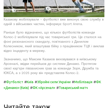
Казакову мобілізували - футболіст вже виконує свою службу в
одній з військових частин, інформує Sport Arena.
Раніше було відзначено, що кількох футболістів команди
Колос-2 мобілізували під час товариської гри. Це сталося на
фоні резонансного скандалу, пов'язаного з Данилом
Колесником, який влаштував бійку з працівником ТЦК і виклав
відео інциденту в мережу.
Зазначимо, що Максим Казаков виховувався в київському
Арсеналі, звідки перейшов до системи Динамо. Протягом
своєї кар'єри півзахисник грав за команди Зоря, Дружба та
ЮКСА, а з 2025 року він представляв Колос-2.
#
#
#
#
#
Футболіст
Київ
Збройні сили України
Мобілізація
ФК
#
#
«Динамо» (Київ)
ФК «Арсенал»
Товариський матч
Читайте також