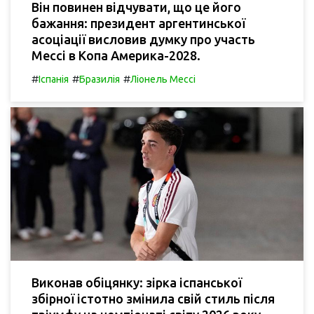
Він повинен відчувати, що це його
бажання: президент аргентинської
асоціації висловив думку про участь
Мессі в Копа Америка-2028.
#
#
#
Іспанія
Бразилія
Ліонель Мессі
Виконав обіцянку: зірка іспанської
збірної істотно змінила свій стиль після