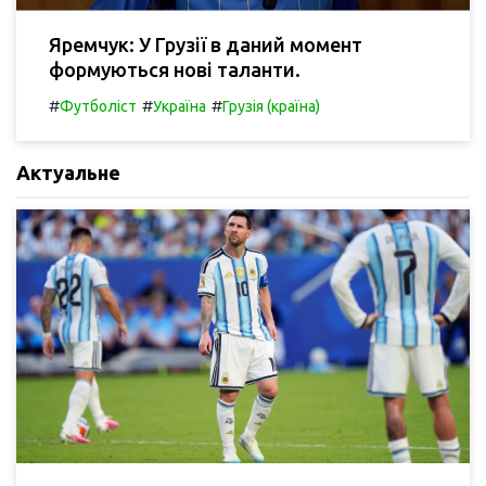
Яремчук: У Грузії в даний момент
формуються нові таланти.
#
#
#
Футболіст
Україна
Грузія (країна)
Актуальне