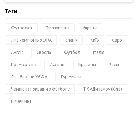
Теги
Футболіст
Півзахисник
Україна
Ліга чемпіонів УЄФА
Іспанія
Київ
Євро
Англія
Європа
Футбол
Італія
Прем'єр-ліга
Українці
Бразилія
Росія
Ліга Європи УЄФА
Туреччина
Чемпіонат України з футболу
ФК «Динамо» (Київ)
Німеччина