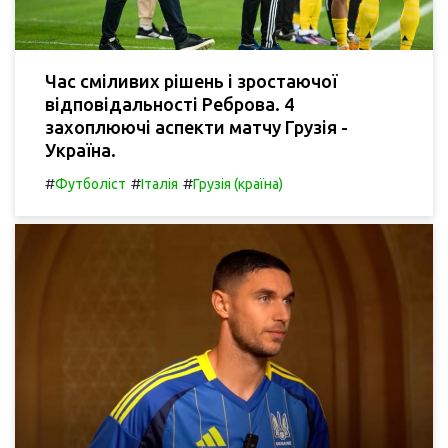
Час сміливих рішень і зростаючої
відповідальності Реброва. 4
захоплюючі аспекти матчу Грузія -
Україна.
#
#
#
Футболіст
Італія
Грузія (країна)