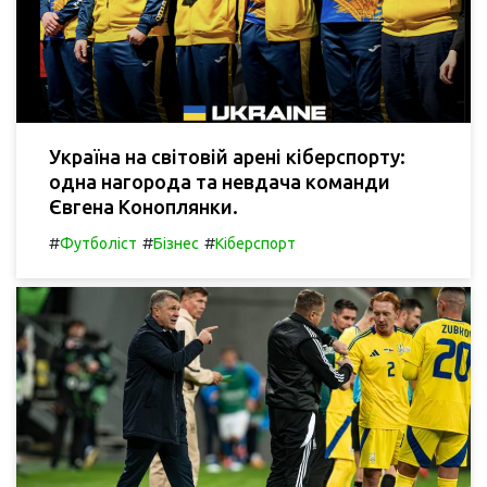
Україна на світовій арені кіберспорту:
одна нагорода та невдача команди
Євгена Коноплянки.
#
#
#
Футболіст
Бізнес
Кіберспорт