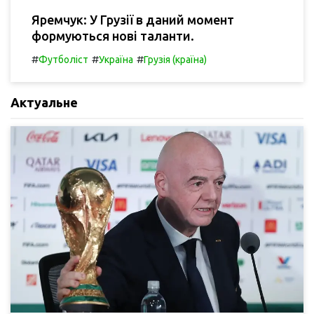
Яремчук: У Грузії в даний момент
формуються нові таланти.
#
#
#
Футболіст
Україна
Грузія (країна)
Актуальне