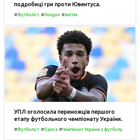
подробиці гри проти Ювентуса.
#
#
#
Футболіст
Лондон
Англія
УПЛ оголосила переможців першого
етапу футбольного чемпіонату України.
#
#
#
Футболіст
Одеса
Чемпіонат України з футболу