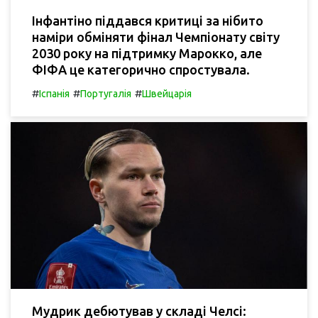
Інфантіно піддався критиці за нібито
наміри обміняти фінал Чемпіонату світу
2030 року на підтримку Марокко, але
ФІФА це категорично спростувала.
#
#
#
Іспанія
Португалія
Швейцарія
Мудрик дебютував у складі Челсі: