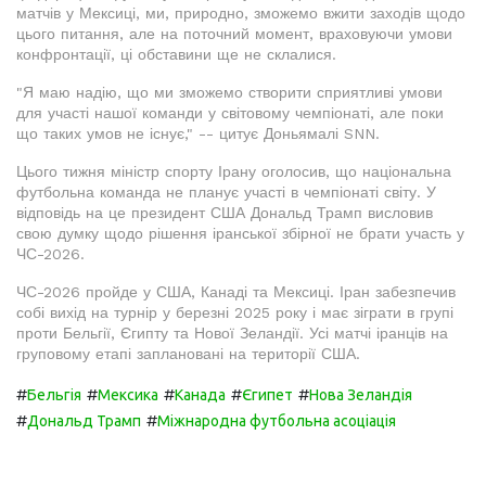
матчів у Мексиці, ми, природно, зможемо вжити заходів щодо
цього питання, але на поточний момент, враховуючи умови
конфронтації, ці обставини ще не склалися.
"Я маю надію, що ми зможемо створити сприятливі умови
для участі нашої команди у світовому чемпіонаті, але поки
що таких умов не існує," -- цитує Доньямалі SNN.
Цього тижня міністр спорту Ірану оголосив, що національна
футбольна команда не планує участі в чемпіонаті світу. У
відповідь на це президент США Дональд Трамп висловив
свою думку щодо рішення іранської збірної не брати участь у
ЧС-2026.
ЧС-2026 пройде у США, Канаді та Мексиці. Іран забезпечив
собі вихід на турнір у березні 2025 року і має зіграти в групі
проти Бельгії, Єгипту та Нової Зеландії. Усі матчі іранців на
груповому етапі заплановані на території США.
#
#
#
#
#
Бельгія
Мексика
Канада
Єгипет
Нова Зеландія
#
#
Дональд Трамп
Міжнародна футбольна асоціація