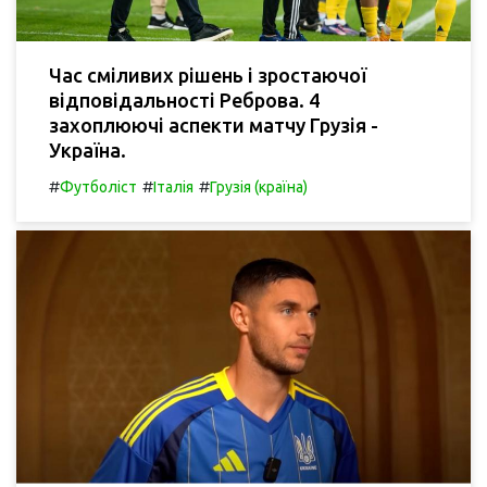
Час сміливих рішень і зростаючої
відповідальності Реброва. 4
захоплюючі аспекти матчу Грузія -
Україна.
#
#
#
Футболіст
Італія
Грузія (країна)