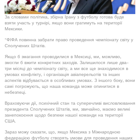
За словами політика, збірна Ірану з футболу готова буде
взяти участь у турнірі, якщо вони гратимуть на території
Мексики.
"ФІФА повинна забрати право проведення чемпіонату світу у
Сполучених Штатів.
Якщо б змагання проводилися в Мексиці, ми, можливо,
змогли б вжити конкретних заходів. Залишилося лише два-
три місяці до чемпіонату світу, а ми все ще знаходимося в
умовах конфлікту, і організація авіаперельотів та інших
аспектів відбувається в особливих умовах. З іншого боку, вони
самі погрожують, що наша команда може опинитися в
небезпеці.
Враховуючи дії, психічний стан та суперечливі висловлювання
президента Сполучених Штатів, ми, звичайно, маємо великі
занепокоєння щодо безпеки нашої команди на території
США.
Зараз можу сказати, що, якщо Мексика з Міжнародною
федерацією футболу створять умови для проведення наших