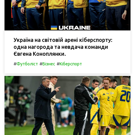
Україна на світовій арені кіберспорту:
одна нагорода та невдача команди
Євгена Коноплянки.
#
#
#
Футболіст
Бізнес
Кіберспорт