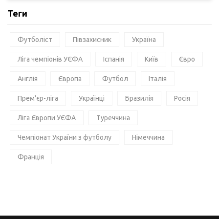
Теги
Футболіст
Півзахисник
Україна
Ліга чемпіонів УЄФА
Іспанія
Київ
Євро
Англія
Європа
Футбол
Італія
Прем'єр-ліга
Українці
Бразилія
Росія
Ліга Європи УЄФА
Туреччина
Чемпіонат України з футболу
Німеччина
Франція