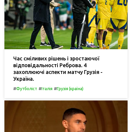
Час сміливих рішень і зростаючої
відповідальності Реброва. 4
захоплюючі аспекти матчу Грузія -
Україна.
#
#
#
Футболіст
Італія
Грузія (країна)