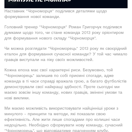
Наставник "Чорноморця" поділився деталями щодо
формування нової команди.
Головний тренер "Чорноморця" Роман Григорчук поділився
думками щодо того, чи стане команда 2013 року орієнтиром
для формування нового складу "Чорноморця".
Чи можна розглядати "Чорноморець" 2013 року як своєрідний
еталон для формування сучасної команди? У той час чимало
гравців виступали на піку своїх можливостей.
Кожна епоха має свої характерні риси. Безумовно, той
"Чорноморець" залишив по собі приємні спогади, адже
команда в ті часи справді вражала грою, а багато футболістів
демонстрували свої найкращі здібності. Проте сьогодні ми
маємо зовсім іншу команду, нових гравців, змінені умови та
нові виклики.
Ми маємо можливість використовувати найцінніші уроки з
минулого - принципи та методи, які показали свою
ефективність. Але жити лише спогадами про колишні часи
недоцільно. Необхідно сформувати нову команду, сучасний
"Чорноморець", що відповідатиме прагненням клубу,