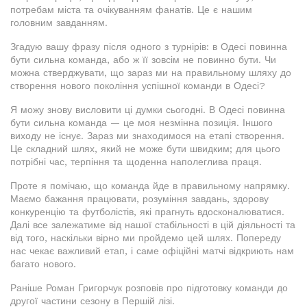
потребам міста та очікуванням фанатів. Це є нашим
головним завданням.
Згадую вашу фразу після одного з турнірів: в Одесі повинна
бути сильна команда, або ж її зовсім не повинно бути. Чи
можна стверджувати, що зараз ми на правильному шляху до
створення нового покоління успішної команди в Одесі?
Я можу знову висловити ці думки сьогодні. В Одесі повинна
бути сильна команда — це моя незмінна позиція. Іншого
виходу не існує. Зараз ми знаходимося на етапі створення.
Це складний шлях, який не може бути швидким; для цього
потрібні час, терпіння та щоденна наполеглива праця.
Проте я помічаю, що команда йде в правильному напрямку.
Маємо бажання працювати, розуміння завдань, здорову
конкуренцію та футболістів, які прагнуть вдосконалюватися.
Далі все залежатиме від нашої стабільності в цій діяльності та
від того, наскільки вірно ми пройдемо цей шлях. Попереду
нас чекає важливий етап, і саме офіційні матчі відкриють нам
багато нового.
Раніше Роман Григорчук розповів про підготовку команди до
другої частини сезону в Першій лізі.