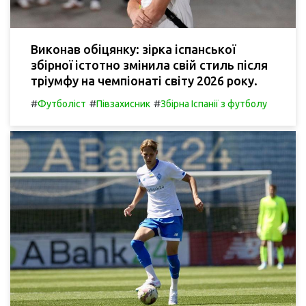
Виконав обіцянку: зірка іспанської
збірної істотно змінила свій стиль після
тріумфу на чемпіонаті світу 2026 року.
#
#
#
Футболіст
Півзахисник
Збірна Іспанії з футболу