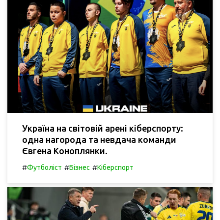
Україна на світовій арені кіберспорту:
одна нагорода та невдача команди
Євгена Коноплянки.
#
#
#
Футболіст
Бізнес
Кіберспорт