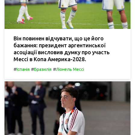
Він повинен відчувати, що це його
бажання: президент аргентинської
асоціації висловив думку про участь
Мессі в Копа Америка-2028.
#
#
#
Іспанія
Бразилія
Ліонель Мессі