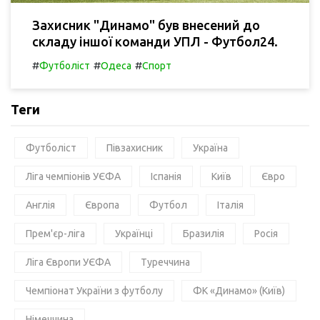
Захисник "Динамо" був внесений до
складу іншої команди УПЛ - Футбол24.
#
#
#
Футболіст
Одеса
Спорт
Теги
Футболіст
Півзахисник
Україна
Ліга чемпіонів УЄФА
Іспанія
Київ
Євро
Англія
Європа
Футбол
Італія
Прем'єр-ліга
Українці
Бразилія
Росія
Ліга Європи УЄФА
Туреччина
Чемпіонат України з футболу
ФК «Динамо» (Київ)
Німеччина