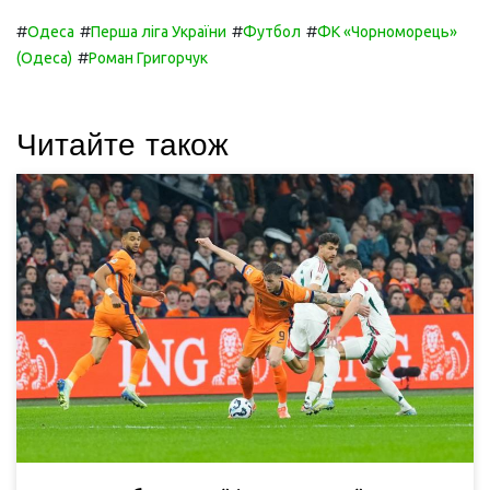
#
#
#
#
Одеса
Перша ліга України
Футбол
ФК «Чорноморець»
#
(Одеса)
Роман Григорчук
Читайте також