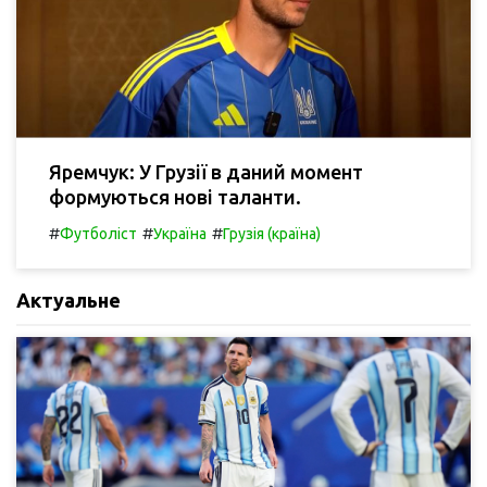
Яремчук: У Грузії в даний момент
формуються нові таланти.
#
#
#
Футболіст
Україна
Грузія (країна)
Актуальне