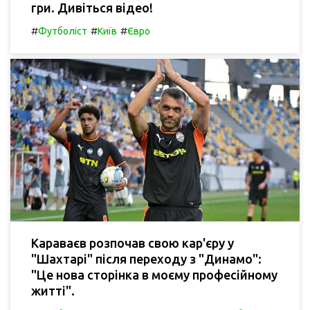
гри. Дивіться відео!
#
#
#
Футболіст
Київ
Євро
Караваєв розпочав свою кар'єру у
"Шахтарі" після переходу з "Динамо":
"Це нова сторінка в моєму професійному
житті".