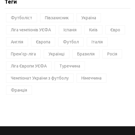
Теги
Футболіст
Півзахисник
Україна
Ліга чемпіонів УЄФА
Іспанія
Київ
Євро
Англія
Європа
Футбол
Італія
Прем'єр-ліга
Українці
Бразилія
Росія
Ліга Європи УЄФА
Туреччина
Чемпіонат України з футболу
Німеччина
Франція