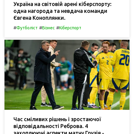
Україна на світовій арені кіберспорту:
одна нагорода та невдача команди
Євгена Коноплянки.
#
#
#
Футболіст
Бізнес
Кіберспорт
Час сміливих рішень і зростаючої
відповідальності Реброва. 4
захоплюючі аспекти матчу Грузія -