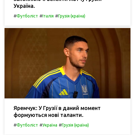
Україна.
#
#
#
Футболіст
Італія
Грузія (країна)
Яремчук: У Грузії в даний момент
формуються нові таланти.
#
#
#
Футболіст
Україна
Грузія (країна)