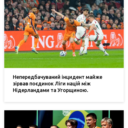
Непередбачуваний інцидент майже
зірвав поєдинок Ліги націй між
Нідерландами та Угорщиною.