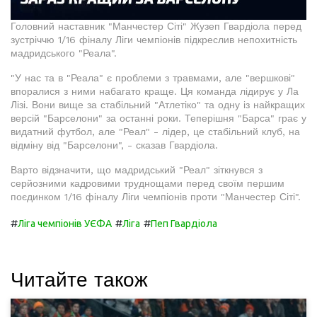
Головний наставник "Манчестер Сіті" Жузеп Гвардіола перед
зустріччю 1/16 фіналу Ліги чемпіонів підкреслив непохитність
мадридського "Реала".
"У нас та в "Реала" є проблеми з травмами, але "вершкові"
впоралися з ними набагато краще. Ця команда лідирує у Ла
Лізі. Вони вище за стабільний "Атлетіко" та одну із найкращих
версій "Барселони" за останні роки. Теперішня "Барса" грає у
видатний футбол, але "Реал" - лідер, це стабільний клуб, на
відміну від "Барселони", - сказав Гвардіола.
Варто відзначити, що мадридський "Реал" зіткнувся з
серйозними кадровими труднощами перед своїм першим
поєдинком 1/16 фіналу Ліги чемпіонів проти "Манчестер Сіті".
#
#
#
Ліга чемпіонів УЄФА
Ліга
Пеп Гвардіола
Читайте також