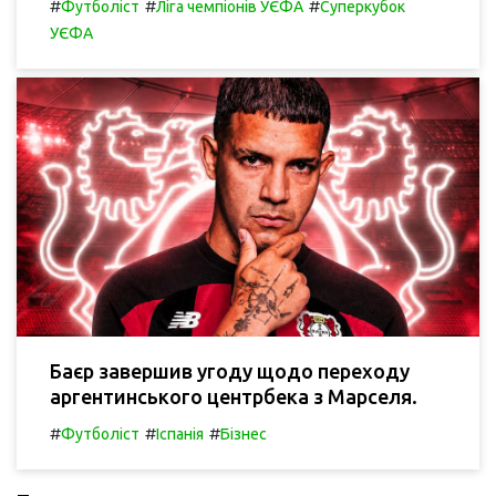
#
#
#
Футболіст
Ліга чемпіонів УЄФА
Суперкубок
УЄФА
Баєр завершив угоду щодо переходу
аргентинського центрбека з Марселя.
#
#
#
Футболіст
Іспанія
Бізнес