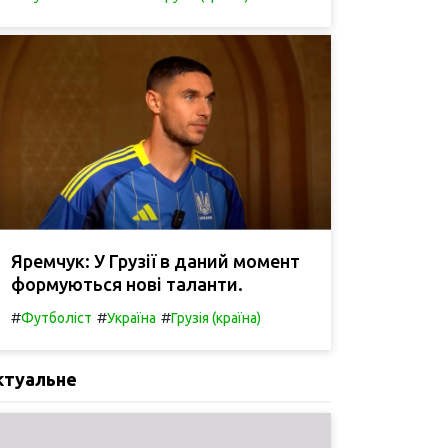
Яремчук: У Грузії в даний момент
формуються нові таланти.
#
#
#
Футболіст
Україна
Грузія (країна)
ктуальне