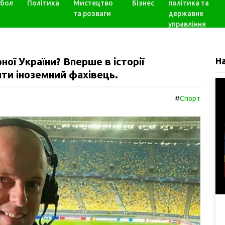
бол
Політика
Мистецтво
Бізнес
політика та
та розваги
державне
управління
ої України? Вперше в історії
Н
ти іноземний фахівець.
#
Спорт