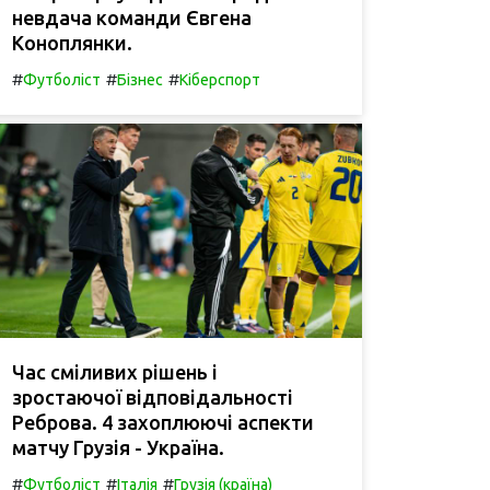
невдача команди Євгена
Коноплянки.
#
#
#
Футболіст
Бізнес
Кіберспорт
Час сміливих рішень і
зростаючої відповідальності
Реброва. 4 захоплюючі аспекти
матчу Грузія - Україна.
#
#
#
Футболіст
Італія
Грузія (країна)