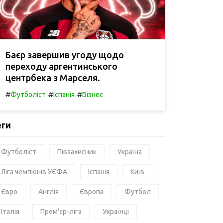
Баєр завершив угоду щодо
переходу аргентинського
центрбека з Марселя.
#
#
#
Футболіст
Іспанія
Бізнес
еги
Футболіст
Півзахисник
Україна
Ліга чемпіонів УЄФА
Іспанія
Київ
Євро
Англія
Європа
Футбол
Італія
Прем'єр-ліга
Українці