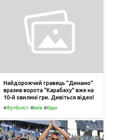
Найдорожчий гравець "Динамо"
вразив ворота "Карабаху" вже на
10-й хвилині гри. Дивіться відео!
#
#
#
Футболіст
Київ
Євро