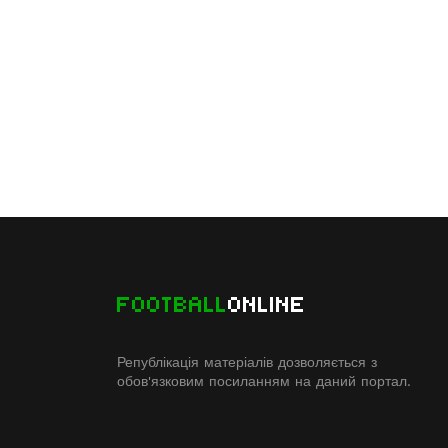
FOOTBALL
ONLINE
Републікація матеріалів дозволяється з
обов'язковим посиланням на даний портал.