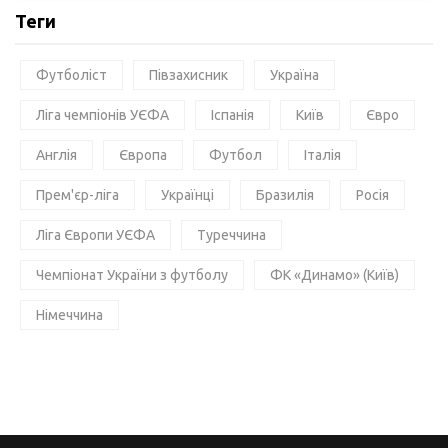
Теги
Футболіст
Півзахисник
Україна
Ліга чемпіонів УЄФА
Іспанія
Київ
Євро
Англія
Європа
Футбол
Італія
Прем'єр-ліга
Українці
Бразилія
Росія
Ліга Європи УЄФА
Туреччина
Чемпіонат України з футболу
ФК «Динамо» (Київ)
Німеччина