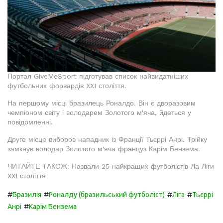
Портал GiveMeSport підготував список найвидатніших
футбольних форвардів XXI століття.
На першому місці бразилець Роналдо. Він є дворазовим
чемпіоном світу і володарем Золотого м'яча, йдеться у
повідомленні.
Друге місце виборов нападник із Франції Тьєррі Анрі. Трійку
замкнув володар Золотого м'яча француз Карім Бензема.
ЧИТАЙТЕ ТАКОЖ: Назвали 25 найкращих футболістів Ла Ліги
XXI століття
#
#
#
#
Бразилія
Роналду (бразильський футболіст)
Ліга
Тьєррі
#
Анрі
Карім Бензема