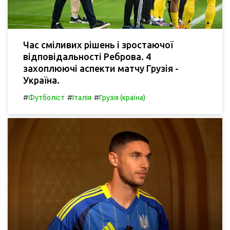
Час сміливих рішень і зростаючої
відповідальності Реброва. 4
захоплюючі аспекти матчу Грузія -
Україна.
#
#
#
Футболіст
Італія
Грузія (країна)