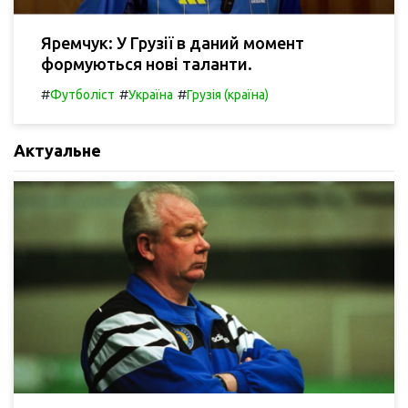
Яремчук: У Грузії в даний момент
формуються нові таланти.
#
#
#
Футболіст
Україна
Грузія (країна)
Актуальне