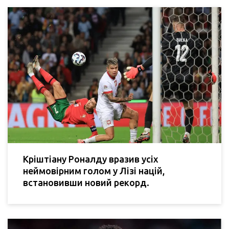
Кріштіану Роналду вразив усіх
неймовірним голом у Лізі націй,
встановивши новий рекорд.