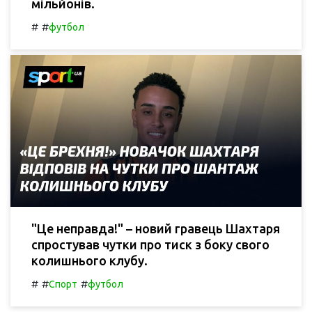
мільйонів.
#
#
футбол
"Це неправда!" – новий гравець Шахтаря
спростував чутки про тиск з боку свого
колишнього клубу.
#
#
#
Спорт
футбол