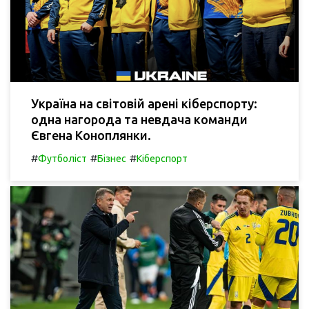
Україна на світовій арені кіберспорту:
одна нагорода та невдача команди
Євгена Коноплянки.
#
#
#
Футболіст
Бізнес
Кіберспорт