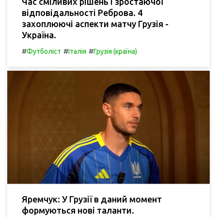
Час сміливих рішень і зростаючої
відповідальності Реброва. 4
захоплюючі аспекти матчу Грузія -
Україна.
#
#
#
Футболіст
Італія
Грузія (країна)
Яремчук: У Грузії в даний момент
формуються нові таланти.