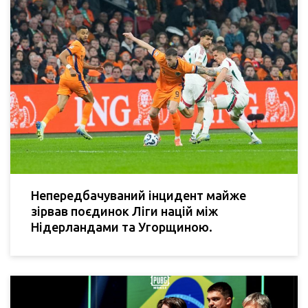
Непередбачуваний інцидент майже
зірвав поєдинок Ліги націй між
Нідерландами та Угорщиною.