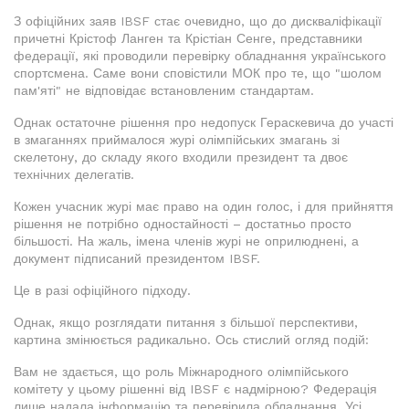
З офіційних заяв IBSF стає очевидно, що до дискваліфікації
причетні Крістоф Ланген та Крістіан Сенге, представники
федерації, які проводили перевірку обладнання українського
спортсмена. Саме вони сповістили МОК про те, що "шолом
пам'яті" не відповідає встановленим стандартам.
Однак остаточне рішення про недопуск Гераскевича до участі
в змаганнях приймалося журі олімпійських змагань зі
скелетону, до складу якого входили президент та двоє
технічних делегатів.
Кожен учасник журі має право на один голос, і для прийняття
рішення не потрібно одностайності – достатньо просто
більшості. На жаль, імена членів журі не оприлюднені, а
документ підписаний президентом IBSF.
Це в разі офіційного підходу.
Однак, якщо розглядати питання з більшої перспективи,
картина змінюється радикально. Ось стислий огляд подій:
Вам не здається, що роль Міжнародного олімпійського
комітету у цьому рішенні від IBSF є надмірною? Федерація
лише надала інформацію та перевірила обладнання. Усі