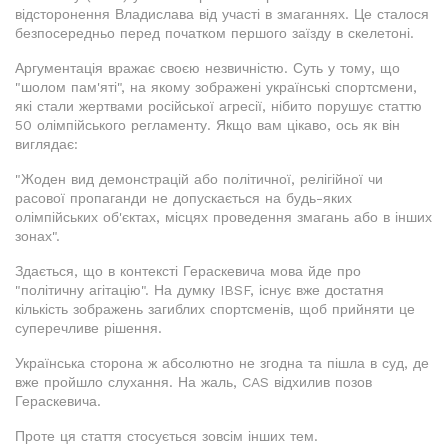
відсторонення Владислава від участі в змаганнях. Це сталося
безпосередньо перед початком першого заїзду в скелетоні.
Аргументація вражає своєю незвичністю. Суть у тому, що
"шолом пам'яті", на якому зображені українські спортсмени,
які стали жертвами російської агресії, нібито порушує статтю
50 олімпійського регламенту. Якщо вам цікаво, ось як він
виглядає:
"Жоден вид демонстрацій або політичної, релігійної чи
расової пропаганди не допускається на будь-яких
олімпійських об'єктах, місцях проведення змагань або в інших
зонах".
Здається, що в контексті Гераскевича мова йде про
"політичну агітацію". На думку IBSF, існує вже достатня
кількість зображень загиблих спортсменів, щоб прийняти це
суперечливе рішення.
Українська сторона ж абсолютно не згодна та пішла в суд, де
вже пройшло слухання. На жаль, CAS відхилив позов
Гераскевича.
Проте ця стаття стосується зовсім інших тем.