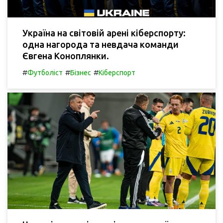
Україна на світовій арені кіберспорту:
одна нагорода та невдача команди
Євгена Коноплянки.
#
#
#
Футболіст
Бізнес
Кіберспорт