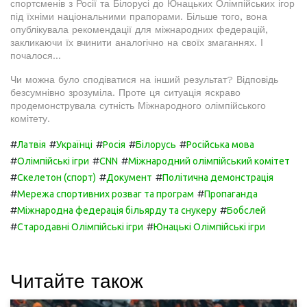
спортсменів з Росії та Білорусі до Юнацьких Олімпійських ігор
під їхніми національними прапорами. Більше того, вона
опублікувала рекомендації для міжнародних федерацій,
закликаючи їх вчинити аналогічно на своїх змаганнях. І
почалося...
Чи можна було сподіватися на інший результат? Відповідь
безсумнівно зрозуміла. Проте ця ситуація яскраво
продемонструвала сутність Міжнародного олімпійського
комітету.
#
#
#
#
#
Латвія
Українці
Росія
Білорусь
Російська мова
#
#
#
Олімпійські ігри
CNN
Міжнародний олімпійський комітет
#
#
#
Скелетон (спорт)
Документ
Політична демонстрація
#
#
Мережа спортивних розваг та програм
Пропаганда
#
#
Міжнародна федерація більярду та снукеру
Бобслей
#
#
Стародавні Олімпійські ігри
Юнацькі Олімпійські ігри
Читайте також