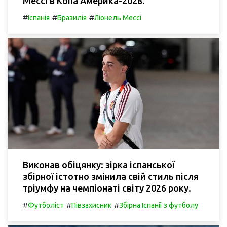
Мессі в Копа Америка-2028.
#
#
#
Іспанія
Бразилія
Ліонель Мессі
Виконав обіцянку: зірка іспанської
збірної істотно змінила свій стиль після
тріумфу на чемпіонаті світу 2026 року.
#
#
#
Футболіст
Півзахисник
Збірна Іспанії з футболу