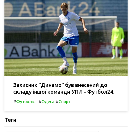
Захисник "Динамо" був внесений до
складу іншої команди УПЛ - Футбол24.
#
#
#
Футболіст
Одеса
Спорт
Теги