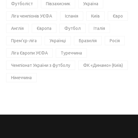
Футболіст
Півзахисник
Україна
Ліга чемпіонів УЄФА
Іспанія
Київ
Євро
Англія
Європа
Футбол
Італія
Прем'єр-ліга
Українці
Бразилія
Росія
Ліга Європи УЄФА
Туреччина
Чемпіонат України з футболу
ФК «Динамо» (Київ)
Німеччина