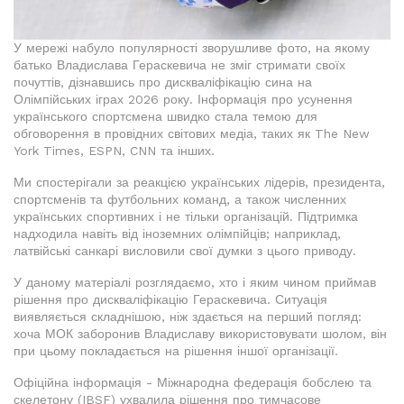
У мережі набуло популярності зворушливе фото, на якому
батько Владислава Гераскевича не зміг стримати своїх
почуттів, дізнавшись про дискваліфікацію сина на
Олімпійських іграх 2026 року. Інформація про усунення
українського спортсмена швидко стала темою для
обговорення в провідних світових медіа, таких як The New
York Times, ESPN, CNN та інших.
Ми спостерігали за реакцією українських лідерів, президента,
спортсменів та футбольних команд, а також численних
українських спортивних і не тільки організацій. Підтримка
надходила навіть від іноземних олімпійців; наприклад,
латвійські санкарі висловили свої думки з цього приводу.
У даному матеріалі розглядаємо, хто і яким чином приймав
рішення про дискваліфікацію Гераскевича. Ситуація
виявляється складнішою, ніж здається на перший погляд:
хоча МОК заборонив Владиславу використовувати шолом, він
при цьому покладається на рішення іншої організації.
Офіційна інформація - Міжнародна федерація бобслею та
скелетону (IBSF) ухвалила рішення про тимчасове