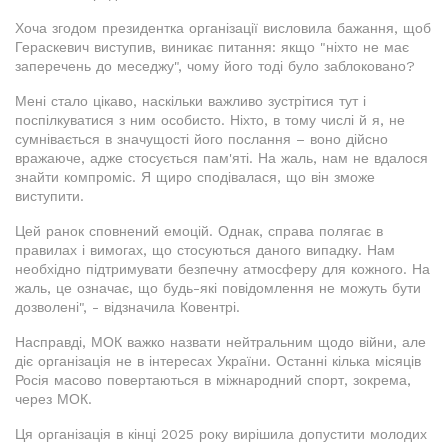
Хоча згодом президентка організації висловила бажання, щоб
Гераскевич виступив, виникає питання: якщо "ніхто не має
заперечень до меседжу", чому його тоді було заблоковано?
Мені стало цікаво, наскільки важливо зустрітися тут і
поспілкуватися з ним особисто. Ніхто, в тому числі й я, не
сумнівається в значущості його послання – воно дійсно
вражаюче, адже стосується пам'яті. На жаль, нам не вдалося
знайти компроміс. Я щиро сподівалася, що він зможе
виступити.
Цей ранок сповнений емоцій. Однак, справа полягає в
правилах і вимогах, що стосуються даного випадку. Нам
необхідно підтримувати безпечну атмосферу для кожного. На
жаль, це означає, що будь-які повідомлення не можуть бути
дозволені", - відзначила Ковентрі.
Насправді, МОК важко назвати нейтральним щодо війни, але
діє організація не в інтересах України. Останні кілька місяців
Росія масово повертаються в міжнародний спорт, зокрема,
через МОК.
Ця організація в кінці 2025 року вирішила допустити молодих