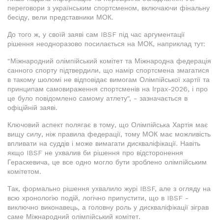
переговори з українським спортсменом, включаючи фінальну
бесіду, вели представники МОК.
До того ж, у своїй заяві сам IBSF під час аргументації
рішення неодноразово посилається на МОК, наприклад тут:
"Міжнародний олімпійський комітет та Міжнародна федерація
санного спорту підтвердили, що намір спортсмена змагатися
в такому шоломі не відповідає вимогам Олімпійської хартії та
принципам самовираження спортсменів на Іграх-2026, і про
це було повідомлено самому атлету", - зазначається в
офіційній заяві.
Ключовий аспект полягає в тому, що Олімпійська Хартія має
вищу силу, ніж правила федерації, тому МОК має можливість
впливати на суддів і може вимагати дискваліфікації. Навіть
якщо IBSF не ухвалив би рішення про відсторонення
Гераскевича, це все одно могло бути зроблено олімпійським
комітетом.
Так, формально рішення ухвалило журі IBSF, але з огляду на
всю хронологію подій, логічно припустити, що в IBSF -
виключно виконавець, а головну роль у дискваліфікації зіграв
саме Міжнародний олімпійський комітет.