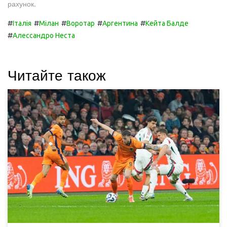
рахунок.
#
#
#
#
#
Італія
Мілан
Воротар
Аргентина
Кейта Балде
#
Алессандро Неста
Читайте також