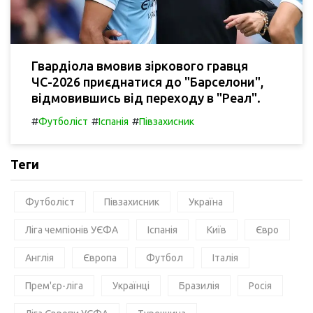
Гвардіола вмовив зіркового гравця
ЧС-2026 приєднатися до "Барселони",
відмовившись від переходу в "Реал".
#
#
#
Футболіст
Іспанія
Півзахисник
Теги
Футболіст
Півзахисник
Україна
Ліга чемпіонів УЄФА
Іспанія
Київ
Євро
Англія
Європа
Футбол
Італія
Прем'єр-ліга
Українці
Бразилія
Росія