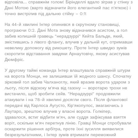
відповіла... справжнім голом! Бірінделлі вдало зіграв у стінку з
Дані Мотою (варто відзначити його елегантний пас п'яткою) і
точно вистрілив під дальню стійку – 0:1!
На 44-й хвилині Інтер опинився в скрутному становищі,
програючи 0:2. Дані Мота знову відзначився асистом, а гол
забив колишній гравець "нерадзуррі" Кейта Бальде, який,
змістившись з лівого флангу, влучив у дальній кут, отримавши
невелику допомогу від рикошету. Проте Інтер швидко зумів
скоротити відставання завдяки Арнаутовічу, якому асистував
Дюмфріс.
У другому таймі команда Інтер влаштувала справжній штурм
на ворота Монци, не залишивши їй жодного шансу. Спочатку
зірковий гол забив Чалханоглу, який вразив ворота ударом з
льоту, після відскоку м'яча від газону — воротарю трохи не
вистачило, щоб зробити сейв. "Нерадзуррі" продовжили
атакувати і на 78-й хвилині досягли свого. Після флангової
передачі від Карлоса Аугусто, Кір'якопулос, змагаючись з
Лаутаро, зрештою влучив у власні ворота. Голкіпер,
здавалося, встиг відбити м'яч, але суддя зафіксував взяття
воріт, оскільки м'яч перетнув лінію. Гравці Монци спробували
оскаржити рішення арбітра, проте їхні зусилля виявилися
безрезультатними, і Інтер зумів втримати переможний