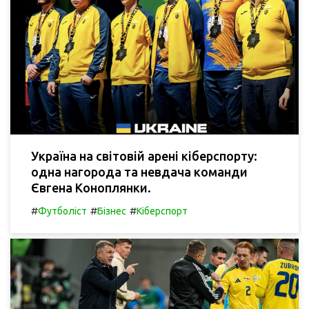
Україна на світовій арені кіберспорту:
одна нагорода та невдача команди
Євгена Коноплянки.
#
#
#
Футболіст
Бізнес
Кіберспорт