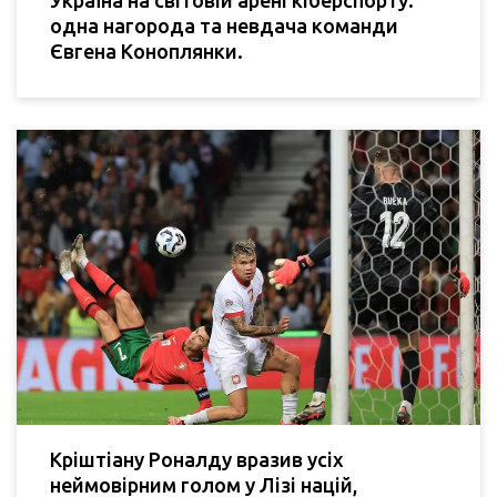
Україна на світовій арені кіберспорту:
одна нагорода та невдача команди
Євгена Коноплянки.
Кріштіану Роналду вразив усіх
неймовірним голом у Лізі націй,