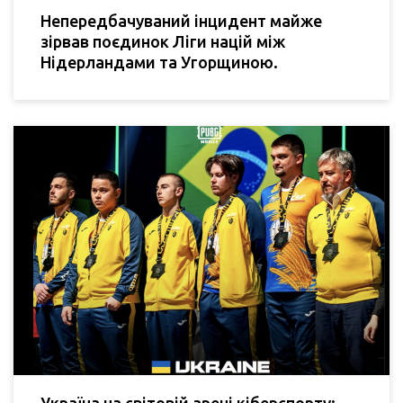
Непередбачуваний інцидент майже
зірвав поєдинок Ліги націй між
Нідерландами та Угорщиною.