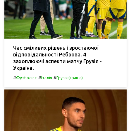
Час сміливих рішень і зростаючої
відповідальності Реброва. 4
захоплюючі аспекти матчу Грузія -
Україна.
#
#
#
Футболіст
Італія
Грузія (країна)