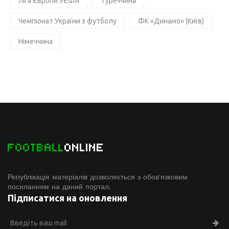
Ліга Європи УЄФА
Туреччина
Чемпіонат України з футболу
ФК «Динамо» (Київ)
Німеччина
FOOTBALL
ONLINE
Републікація матеріалів дозволяється з обов'язковим
посиланням на даний портал.
Підписатися на оновлення