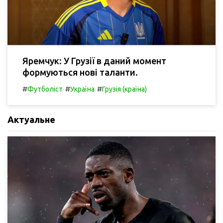
Яремчук: У Грузії в даний момент
формуються нові таланти.
#
#
#
Футболіст
Україна
Грузія (країна)
Актуальне