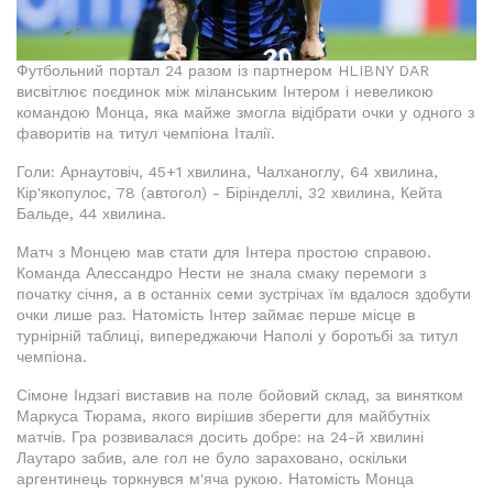
Футбольний портал 24 разом із партнером HLIBNY DAR
висвітлює поєдинок між міланським Інтером і невеликою
командою Монца, яка майже змогла відібрати очки у одного з
фаворитів на титул чемпіона Італії.
Голи: Арнаутовіч, 45+1 хвилина, Чалханоглу, 64 хвилина,
Кір'якопулос, 78 (автогол) - Бірінделлі, 32 хвилина, Кейта
Бальде, 44 хвилина.
Матч з Монцею мав стати для Інтера простою справою.
Команда Алессандро Нести не знала смаку перемоги з
початку січня, а в останніх семи зустрічах їм вдалося здобути
очки лише раз. Натомість Інтер займає перше місце в
турнірній таблиці, випереджаючи Наполі у боротьбі за титул
чемпіона.
Сімоне Індзагі виставив на поле бойовий склад, за винятком
Маркуса Тюрама, якого вирішив зберегти для майбутніх
матчів. Гра розвивалася досить добре: на 24-й хвилині
Лаутаро забив, але гол не було зараховано, оскільки
аргентинець торкнувся м'яча рукою. Натомість Монца