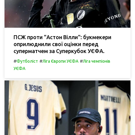
ПСЖ проти "Астон Вілли": букмекери
оприлюднили свої оцінки перед
суперматчем за Суперкубок УЄФА.
#
#
#
Футболіст
Ліга Європи УЄФА
Ліга чемпіонів
УЄФА