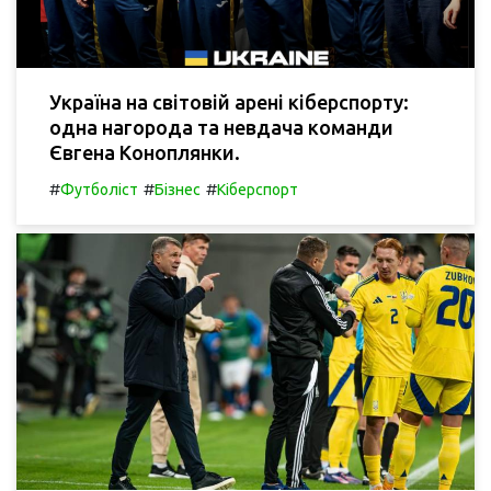
Україна на світовій арені кіберспорту:
одна нагорода та невдача команди
Євгена Коноплянки.
#
#
#
Футболіст
Бізнес
Кіберспорт