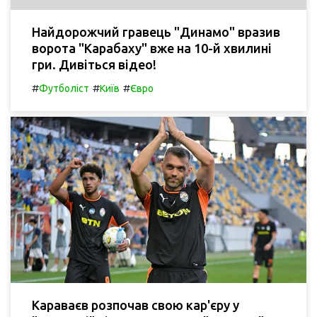
Найдорожчий гравець "Динамо" вразив
ворота "Карабаху" вже на 10-й хвилині
гри. Дивіться відео!
#
#
#
Футболіст
Київ
Євро
Караваєв розпочав свою кар'єру у