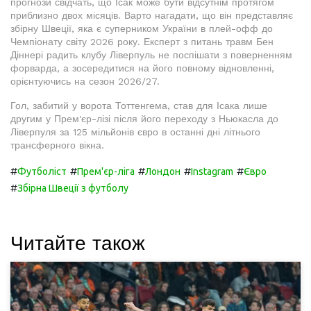
прогнози свідчать, що Ісак може бути відсутнім протягом
приблизно двох місяців. Варто нагадати, що він представляє
збірну Швеції, яка є суперником України в плей-офф до
Чемпіонату світу 2026 року. Експерт з питань травм Бен
Діннері радить клубу Ліверпуль не поспішати з поверненням
форварда, а зосередитися на його повному відновленні,
орієнтуючись на сезон 2026/27.
Гол, забитий у ворота Тоттенгема, став для Ісака лише
другим у Прем'єр-лізі після його переходу з Ньюкасла до
Ліверпуля за 125 мільйонів євро в останні дні літнього
трансферного вікна.
#
#
#
#
#
Футболіст
Прем'єр-ліга
Лондон
Instagram
Євро
#
Збірна Швеції з футболу
Читайте також