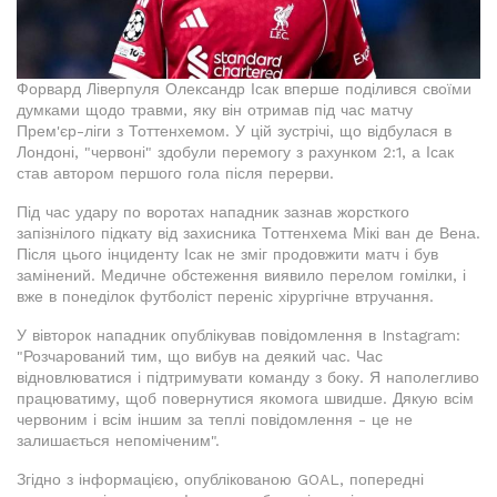
Форвард Ліверпуля Олександр Ісак вперше поділився своїми
думками щодо травми, яку він отримав під час матчу
Прем'єр-ліги з Тоттенхемом. У цій зустрічі, що відбулася в
Лондоні, "червоні" здобули перемогу з рахунком 2:1, а Ісак
став автором першого гола після перерви.
Під час удару по воротах нападник зазнав жорсткого
запізнілого підкату від захисника Тоттенхема Мікі ван де Вена.
Після цього інциденту Ісак не зміг продовжити матч і був
замінений. Медичне обстеження виявило перелом гомілки, і
вже в понеділок футболіст переніс хірургічне втручання.
У вівторок нападник опублікував повідомлення в Instagram:
"Розчарований тим, що вибув на деякий час. Час
відновлюватися і підтримувати команду з боку. Я наполегливо
працюватиму, щоб повернутися якомога швидше. Дякую всім
червоним і всім іншим за теплі повідомлення - це не
залишається непоміченим".
Згідно з інформацією, опублікованою GOAL, попередні