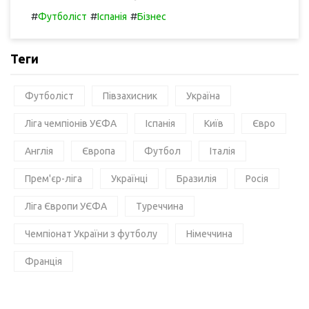
#
#
#
Футболіст
Іспанія
Бізнес
Теги
Футболіст
Півзахисник
Україна
Ліга чемпіонів УЄФА
Іспанія
Київ
Євро
Англія
Європа
Футбол
Італія
Прем'єр-ліга
Українці
Бразилія
Росія
Ліга Європи УЄФА
Туреччина
Чемпіонат України з футболу
Німеччина
Франція