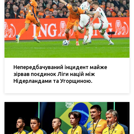
Непередбачуваний інцидент майже
зірвав поєдинок Ліги націй між
Нідерландами та Угорщиною.