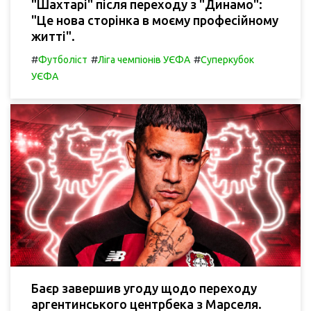
"Шахтарі" після переходу з "Динамо":
"Це нова сторінка в моєму професійному
житті".
#
#
#
Футболіст
Ліга чемпіонів УЄФА
Суперкубок
УЄФА
Баєр завершив угоду щодо переходу
аргентинського центрбека з Марселя.