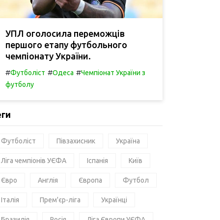
УПЛ оголосила переможців
першого етапу футбольного
чемпіонату України.
#
#
#
Футболіст
Одеса
Чемпіонат України з
футболу
еги
Футболіст
Півзахисник
Україна
Ліга чемпіонів УЄФА
Іспанія
Київ
Євро
Англія
Європа
Футбол
Італія
Прем'єр-ліга
Українці
Бразилія
Росія
Ліга Європи УЄФА