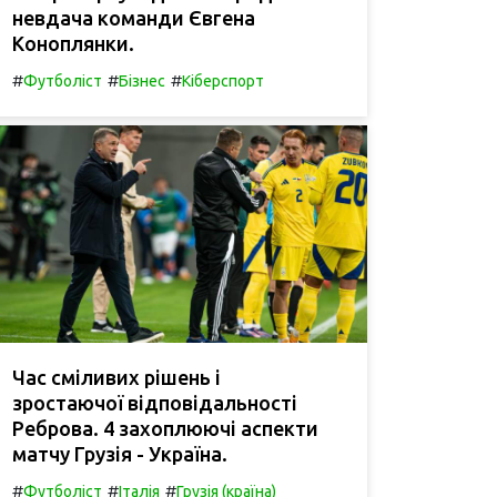
невдача команди Євгена
Коноплянки.
#
#
#
Футболіст
Бізнес
Кіберспорт
Час сміливих рішень і
зростаючої відповідальності
Реброва. 4 захоплюючі аспекти
матчу Грузія - Україна.
#
#
#
Футболіст
Італія
Грузія (країна)