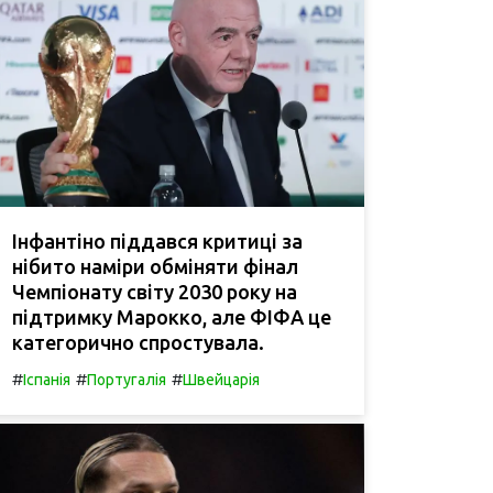
Інфантіно піддався критиці за
нібито наміри обміняти фінал
Чемпіонату світу 2030 року на
підтримку Марокко, але ФІФА це
категорично спростувала.
#
#
#
Іспанія
Португалія
Швейцарія