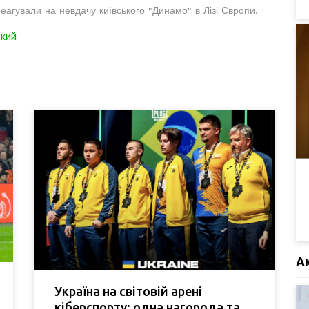
еагували на невдачу київського "Динамо" в Лізі Європи.
кий
А
Україна на світовій арені
кіберспорту: одна нагорода та