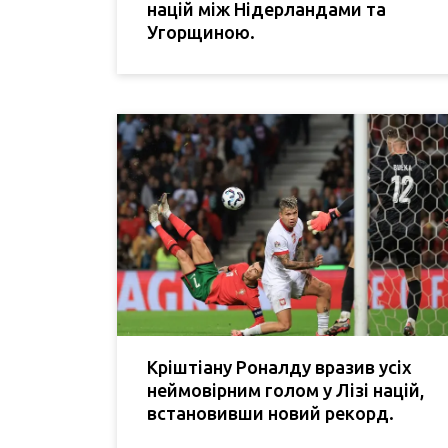
націй між Нідерландами та
Угорщиною.
Кріштіану Роналду вразив усіх
неймовірним голом у Лізі націй,
встановивши новий рекорд.