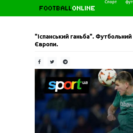
Спорт
фут
FOOTBALL
ONLINE
"Іспанський ганьба". Футбольний
Європи.