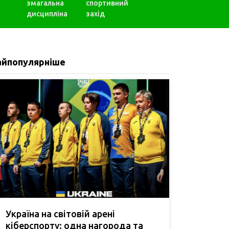
змагальна
спортивний
дисципліна
захід
айпопулярніше
Україна на світовій арені
кіберспорту: одна нагорода та