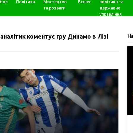
бол
Політика
Мистецтво
Бізнес
політика та
та розваги
державне
управління
 аналітик коментує гру Динамо в Лізі
Н