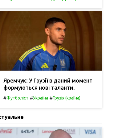
Яремчук: У Грузії в даний момент
формуються нові таланти.
#
#
#
Футболіст
Україна
Грузія (країна)
ктуальне