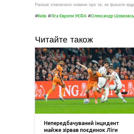
Раніше з'являлися новини про те, як фанати відр
#
#
#
Київ
Ліга Європи УЄФА
Олександр Шовковсь
Читайте також
Непередбачуваний інцидент
майже зірвав поєдинок Ліги