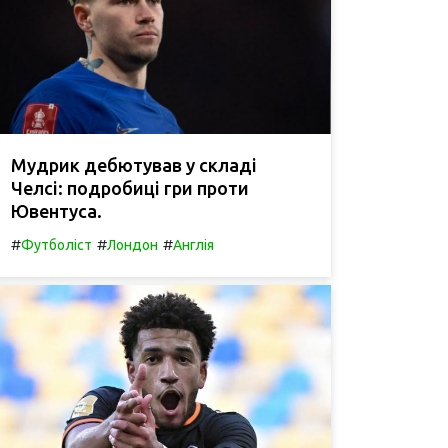
Мудрик дебютував у складі
Челсі: подробиці гри проти
Ювентуса.
#
#
#
Футболіст
Лондон
Англія