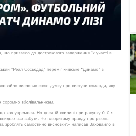
3, що призвело до дострокового завершення їх участі в
нський "Реал Сосьєдад" переміг київське "Динамо" з
аховайло висловив свою думку про виступи команди, яку
а соромно вболівальникам.
 що хоч упремося. На десятій хвилині при рахунку 0-0 я
видше все забути. Не говоритиму правду про рівень
та зроблять самостійно висновки",- написав Заховайло в