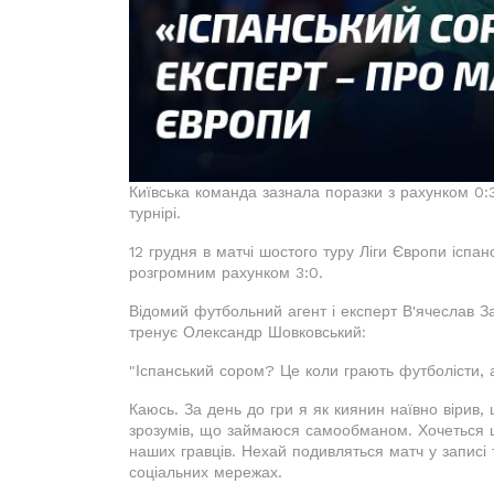
Київська команда зазнала поразки з рахунком 0:
турнірі.
12 грудня в матчі шостого туру Ліги Європи іспа
розгромним рахунком 3:0.
Відомий футбольний агент і експерт В'ячеслав З
тренує Олександр Шовковський:
"Іспанський сором? Це коли грають футболісти, 
Каюсь. За день до гри я як киянин наївно вірив,
зрозумів, що займаюся самообманом. Хочеться ш
наших гравців. Нехай подивляться матч у записі 
соціальних мережах.