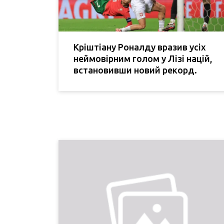
Кріштіану Роналду вразив усіх
неймовірним голом у Лізі націй,
встановивши новий рекорд.