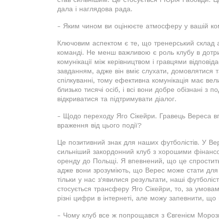
дала і наглядова рада.
- Яким чином ви оцінюєте атмосферу у вашій ко
Ключовим аспектом є те, що тренерський склад 
команді. Не менш важливою є роль клубу в дотри
комунікації між керівництвом і гравцями відпові
завданням, адже він вміє слухати, домовлятися т
спілкуванні, тому ефективна комунікація має вели
близько тисячі осіб, і всі вони добре обізнані з 
відкриватися та підтримувати діалог.
- Щодо переходу Яго Сікейри. Гравець Вереса вп
враження від цього події?
Це позитивний знак для наших футболістів. У Вер
сильніший закордонний клуб з хорошими фінанс
оренду до Польщі. Я впевнений, що це спростить
адже вони зрозуміють, що Верес може стати для
тільки у нас з'явилися результати, наші футбол
стосується трансферу Яго Сікейри, то, за умова
різні цифри в інтернеті, але можу запевнити, що 
- Чому клуб все ж попрощався з Євгенієм Моро