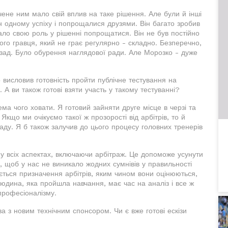
чене ним мало свій вплив на таке рішення. Але були й інші
 одному успіху і попрощалися друзями. Він багато зробив
рало свою роль у рішенні попрощатися. Він не був постійно
ого гравця, який не грає регулярно - складно. Безперечно,
зад. Було обурення наглядової ради. Але Морозко - дуже
висловив готовність пройти публічне тестування на
. А ви також готові взяти участь у такому тестуванні?
ма чого ховати. Я готовий зайняти друге місце в черзі та
Якщо ми очікуємо такої ж прозорості від арбітрів, то й
аду. Я б також залучив до цього процесу головних тренерів
у всіх аспектах, включаючи арбітраж. Це допоможе усунути
, щоб у нас не виникало жодних сумнівів у правильності
ається призначення арбітрів, яким чином вони оцінюються,
юдина, яка пройшла навчання, має час на аналіз і все ж
професіоналізму.
 з новим технічним спонсором. Чи є вже готові ескізи