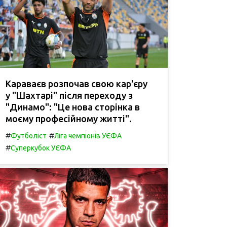
Караваєв розпочав свою кар'єру
у "Шахтарі" після переходу з
"Динамо": "Це нова сторінка в
моєму професійному житті".
#
#
Футболіст
Ліга чемпіонів УЄФА
#
Суперкубок УЄФА