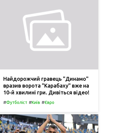
Найдорожчий гравець "Динамо"
вразив ворота "Карабаху" вже на
10-й хвилині гри. Дивіться відео!
#
#
#
Футболіст
Київ
Євро