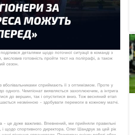
поділився деталями щодо поточної ситуації в команді з
, висловив готовність пройти тест на поліграфі, а також
ий сезон.
і з вболівальниками сприймають її з оптимізмом. Проте у
до одного. Чемпіонат виявляється захоплюючим, а інтрига
ятися до вершин, так і опуститися вниз. Тож весняний етап
шається незмінною - здобувати перемоги в кожному матчі.
ра - це дуже важливо. Впевнений, ми прийняли правильні
 і щодо спортивного директора. Олег Шандрук за цей рік
і наші рішення спрацювали. Позитивну оцінку роботі обох