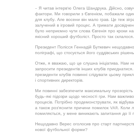
- Я читав інтерв'ю Олега Шандрука. Дійсно, озву
фактори. Ми говорили з Євгенієм, побажали один
для клубу. Але восени він мало грав. Це теж зіг
залучений в ігровий процес. А тримати досвідчен
було неприємно чути слова Євгенія про кроки на
якісний хороший футболіст. Просто так склалося.
Президент Полісся Геннадій Буткевич нещодавно 
поліграфі, що стосується його суддівських рішень
Отже, я вважаю, що це слушна ініціатива. Нам не
запросити президентів інших клубів приєднатися. 
президенти клубів повинні слідувати цьому прикл
і спортивних директорів.
Ми повинні забезпечити максимальну прозорість 
будь-які підозри щодо чесності гри. Нам важливо
процесів. Потрібно продемонструвати, як відбув
а також роз'яснити причини помилок VAR. Коли л
помиляється, у мене виникають запитання до її 
Нещодавно Верес оголосив про старт партнерства
нової футбольної форми?