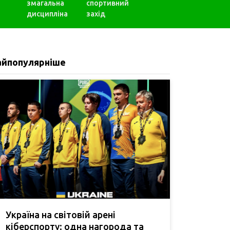
змагальна
спортивний
дисципліна
захід
айпопулярніше
Україна на світовій арені
кіберспорту: одна нагорода та