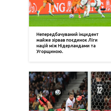
Непередбачуваний інцидент
майже зірвав поєдинок Ліги
націй між Нідерландами та
Угорщиною.