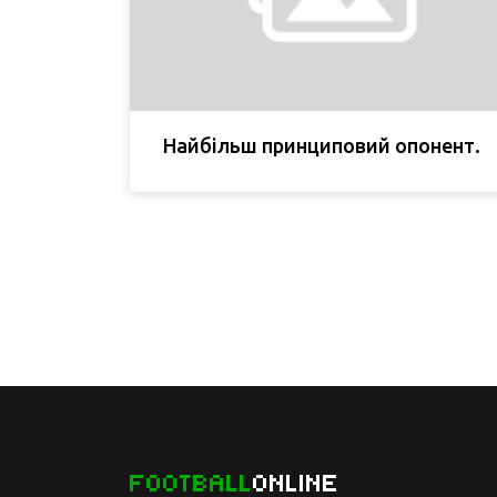
Найбільш принциповий опонент.
FOOTBALL
ONLINE