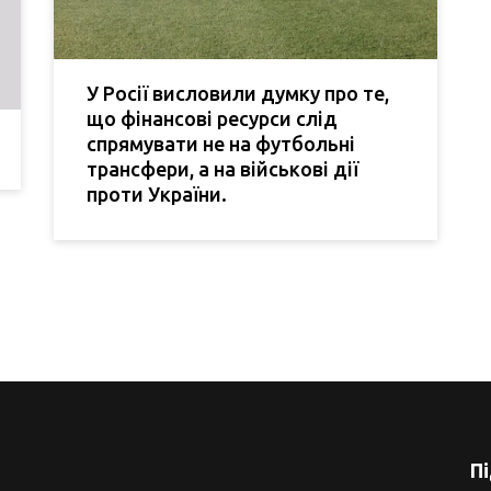
У Росії висловили думку про те,
що фінансові ресурси слід
спрямувати не на футбольні
трансфери, а на військові дії
проти України.
П