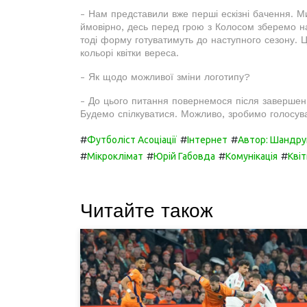
- Нам представили вже перші ескізні бачення. М
ймовірно, десь перед грою з Колосом зберемо на
тоді форму готуватимуть до наступного сезону. 
кольорі квітки вереса.
- Як щодо можливої зміни логотипу?
- До цього питання повернемося після завершенн
Будемо спілкуватися. Можливо, зробимо голосуван
#
#
#
Футболіст Асоціації
Інтернет
Автор: Шандру
#
#
#
#
Мікроклімат
Юрій Габовда
Комунікація
Квіт
Читайте також