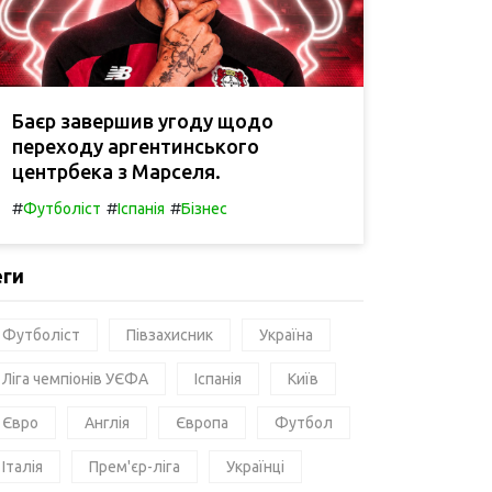
Баєр завершив угоду щодо
переходу аргентинського
центрбека з Марселя.
#
#
#
Футболіст
Іспанія
Бізнес
еги
Футболіст
Півзахисник
Україна
Ліга чемпіонів УЄФА
Іспанія
Київ
Євро
Англія
Європа
Футбол
Італія
Прем'єр-ліга
Українці