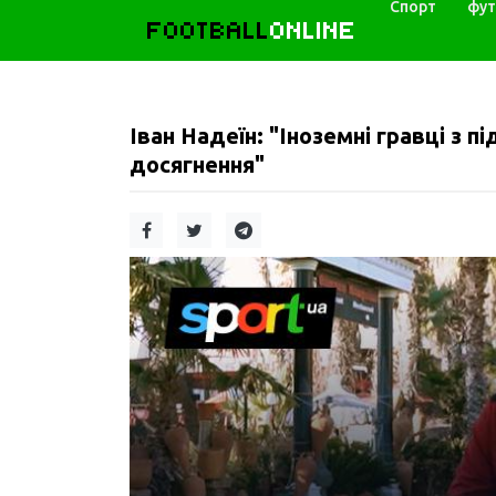
Спорт
фут
FOOTBALL
ONLINE
Іван Надеїн: "Іноземні гравці з 
досягнення"