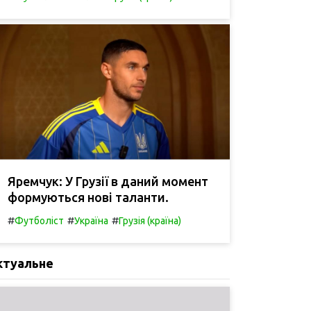
Яремчук: У Грузії в даний момент
формуються нові таланти.
#
#
#
Футболіст
Україна
Грузія (країна)
ктуальне