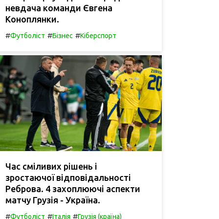
невдача команди Євгена
Коноплянки.
#
#
#
Футболіст
Бізнес
Кіберспорт
Час сміливих рішень і
зростаючої відповідальності
Реброва. 4 захоплюючі аспекти
матчу Грузія - Україна.
#
#
#
Футболіст
Італія
Грузія (країна)