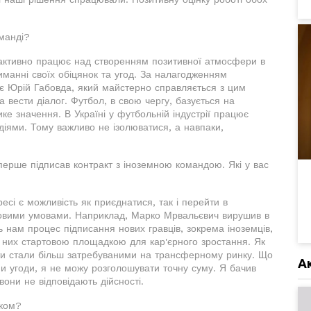
манді?
активно працює над створенням позитивної атмосфери в
манні своїх обіцянок та угод. За налагодженням
дає Юрій Габовда, який майстерно справляється з цим
а вести діалог. Футбол, в свою чергу, базується на
ке значення. В Україні у футбольній індустрії працює
подіями. Тому важливо не ізолюватися, а навпаки,
ерше підписав контракт з іноземною командою. Які у вас
есі є можливість як приєднатися, так і перейти в
овими умовами. Наприклад, Марко Мрвальєвич вирушив в
 нам процес підписання нових гравців, зокрема іноземців,
 них стартовою площадкою для кар'єрного зростання. Як
істи стали більш затребуваними на трансферному ринку. Що
А
ми угоди, я не можу розголошувати точну суму. Я бачив
вони не відповідають дійсності.
зком?