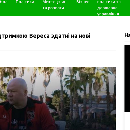
бол
Політика
Мистецтво
Бізнес
політика та
та розваги
державне
управління
підтримкою Вереса здатні на нові
Н