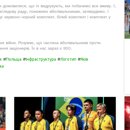
и домовилися, що їх видрукують, ми побачимо все вживу. І,
глядову раду, покажемо вболівальникам, затвердимо. І
Це червоно-чорний комплект, білий комплект і комплект у
я війни. Розумію, що частина вболівальників проти.
ня акціонерів. Їх в нас зараз є 950.
#
#
#
#
к
Польща
Інфраструктура
Логотип
Яків
ка