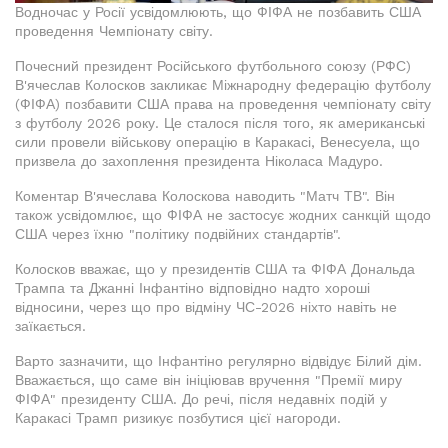
Водночас у Росії усвідомлюють, що ФІФА не позбавить США
проведення Чемпіонату світу.
Почесний президент Російського футбольного союзу (РФС)
В'ячеслав Колосков закликає Міжнародну федерацію футболу
(ФІФА) позбавити США права на проведення чемпіонату світу
з футболу 2026 року. Це сталося після того, як американські
сили провели військову операцію в Каракасі, Венесуела, що
призвела до захоплення президента Ніколаса Мадуро.
Коментар В'ячеслава Колоскова наводить "Матч ТВ". Він
також усвідомлює, що ФІФА не застосує жодних санкцій щодо
США через їхню "політику подвійних стандартів".
Колосков вважає, що у президентів США та ФІФА Дональда
Трампа та Джанні Інфантіно відповідно надто хороші
відносини, через що про відміну ЧС-2026 ніхто навіть не
заїкається.
Варто зазначити, що Інфантіно регулярно відвідує Білий дім.
Вважається, що саме він ініціював вручення "Премії миру
ФІФА" президенту США. До речі, після недавніх подій у
Каракасі Трамп ризикує позбутися цієї нагороди.