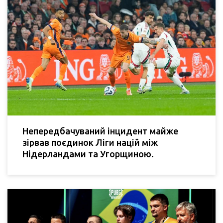
Непередбачуваний інцидент майже
зірвав поєдинок Ліги націй між
Нідерландами та Угорщиною.