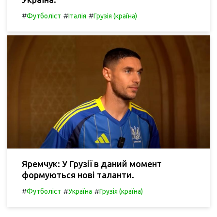
#
#
#
Футболіст
Італія
Грузія (країна)
Яремчук: У Грузії в даний момент
формуються нові таланти.
#
#
#
Футболіст
Україна
Грузія (країна)