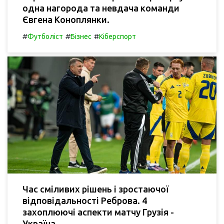
одна нагорода та невдача команди
Євгена Коноплянки.
#
#
#
Футболіст
Бізнес
Кіберспорт
Час сміливих рішень і зростаючої
відповідальності Реброва. 4
захоплюючі аспекти матчу Грузія -
Україна.