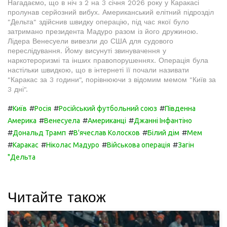
Нагадаємо, що в ніч з 2 на 3 січня 2026 року у Каракасі
пролунав серйозний вибух. Американський елітний підрозділ
"Дельта" здійснив швидку операцію, під час якої було
затримано президента Мадуро разом із його дружиною.
Лідера Венесуели вивезли до США для судового
переслідування. Йому висунуті звинувачення у
наркотероризмі та інших правопорушеннях. Операція була
настільки швидкою, що в інтернеті її почали називати
"Каракас за 3 години", порівнюючи з відомим мемом "Київ за
3 дні".
#
#
#
#
Київ
Росія
Російський футбольний союз
Південна
#
#
#
Америка
Венесуела
Американці
Джанні Інфантіно
#
#
#
#
Дональд Трамп
В'ячеслав Колосков
Білий дім
Мем
#
#
#
#
Каракас
Ніколас Мадуро
Військова операція
Загін
"Дельта
Читайте також