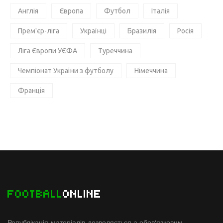
Англія
Європа
Футбол
Італія
Прем'єр-ліга
Українці
Бразилія
Росія
Ліга Європи УЄФА
Туреччина
Чемпіонат України з футболу
Німеччина
Франція
FOOTBALL
ONLINE
Републікація матеріалів дозволяється з обов'язковим