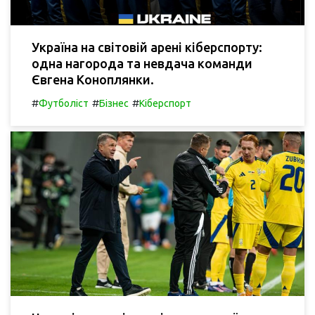
Україна на світовій арені кіберспорту:
одна нагорода та невдача команди
Євгена Коноплянки.
#
#
#
Футболіст
Бізнес
Кіберспорт