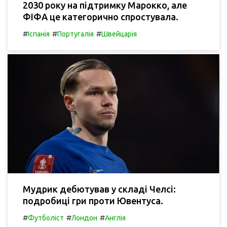
2030 року на підтримку Марокко, але
ФІФА це категорично спростувала.
#
#
#
Іспанія
Португалія
Швейцарія
Мудрик дебютував у складі Челсі:
подробиці гри проти Ювентуса.
#
#
#
Футболіст
Лондон
Англія