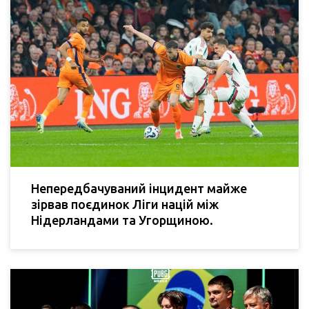
Непередбачуваний інцидент майже
зірвав поєдинок Ліги націй між
Нідерландами та Угорщиною.