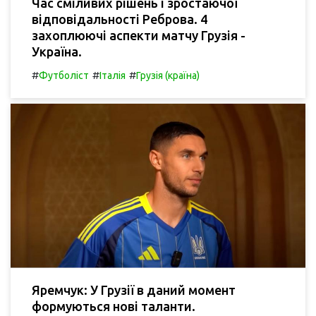
Час сміливих рішень і зростаючої
відповідальності Реброва. 4
захоплюючі аспекти матчу Грузія -
Україна.
#
#
#
Футболіст
Італія
Грузія (країна)
Яремчук: У Грузії в даний момент
формуються нові таланти.