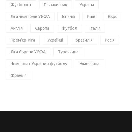
Футболіст
Півзахисник
Україна
Ліга чемпіонів УЄФА
Іспанія
Київ
Євро
Англія
Європа
Футбол
Італія
Прем'єр-ліга
Українці
Бразилія
Росія
Ліга Європи УЄФА
Туреччина
Чемпіонат України з футболу
Німеччина
Франція