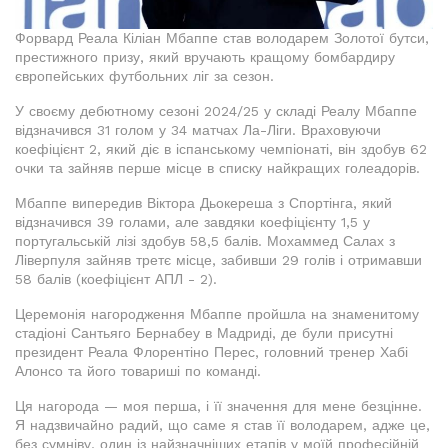
Форвард Реала Кіліан Мбаппе став володарем Золотої бутси,
престижного призу, який вручають кращому бомбардиру
європейських футбольних ліг за сезон.
У своєму дебютному сезоні 2024/25 у складі Реалу Мбаппе
відзначився 31 голом у 34 матчах Ла-Ліги. Враховуючи
коефіцієнт 2, який діє в іспанському чемпіонаті, він здобув 62
очки та зайняв перше місце в списку найкращих голеадорів.
Мбаппе випередив Віктора Дьокереша з Спортінга, який
відзначився 39 голами, але завдяки коефіцієнту 1,5 у
португальській лізі здобув 58,5 балів. Мохаммед Салах з
Ліверпуля зайняв третє місце, забивши 29 голів і отримавши
58 балів (коефіцієнт АПЛ - 2).
Церемонія нагородження Мбаппе пройшла на знаменитому
стадіоні Сантьяго Бернабеу в Мадриді, де були присутні
президент Реала Флорентіно Перес, головний тренер Хабі
Алонсо та його товариші по команді.
Ця нагорода — моя перша, і її значення для мене безцінне.
Я надзвичайно радий, що саме я став її володарем, адже це,
без сумніву, один із найзначніших етапів у моїй професійній