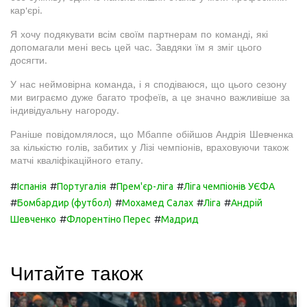
кар'єрі.
Я хочу подякувати всім своїм партнерам по команді, які
допомагали мені весь цей час. Завдяки їм я зміг цього
досягти.
У нас неймовірна команда, і я сподіваюся, що цього сезону
ми виграємо дуже багато трофеїв, а це значно важливіше за
індивідуальну нагороду.
Раніше повідомлялося, що Мбаппе обійшов Андрія Шевченка
за кількістю голів, забитих у Лізі чемпіонів, враховуючи також
матчі кваліфікаційного етапу.
#
#
#
#
Іспанія
Португалія
Прем'єр-ліга
Ліга чемпіонів УЄФА
#
#
#
#
Бомбардир (футбол)
Мохамед Салах
Ліга
Андрій
#
#
Шевченко
Флорентіно Перес
Мадрид
Читайте також