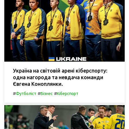
Україна на світовій арені кіберспорту:
одна нагорода та невдача команди
Євгена Коноплянки.
#
#
#
Футболіст
Бізнес
Кіберспорт