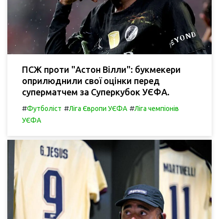
ПСЖ проти "Астон Вілли": букмекери
оприлюднили свої оцінки перед
суперматчем за Суперкубок УЄФА.
#
#
#
Футболіст
Ліга Європи УЄФА
Ліга чемпіонів
УЄФА