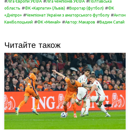
#
#
#
Ліга Європи УЄФА
Ліга чемпіонів УЄФА
Полтавська
#
#
#
область
ФК «Карпати» (Львів)
Воротар (футбол)
ФК
#
#
«Дніпро»
Чемпіонат України з аматорського футболу
Антон
#
#
#
Каніболоцький
ФК «Минай»
Автор: Макаров
Вадим Сапай
Читайте також