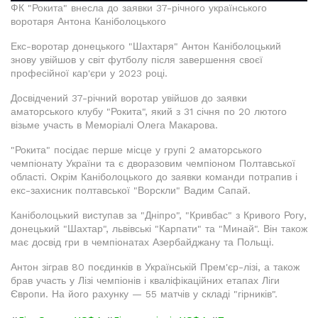
ФК "Рокита" внесла до заявки 37-річного українського
воротаря Антона Каніболоцького
Екс-воротар донецького "Шахтаря" Антон Каніболоцький
знову увійшов у світ футболу після завершення своєї
професійної кар'єри у 2023 році.
Досвідчений 37-річний воротар увійшов до заявки
аматорського клубу "Рокита", який з 31 січня по 20 лютого
візьме участь в Меморіалі Олега Макарова.
"Рокита" посідає перше місце у групі 2 аматорського
чемпіонату України та є дворазовим чемпіоном Полтавської
області. Окрім Каніболоцького до заявки команди потрапив і
екс-захисник полтавської "Ворскли" Вадим Сапай.
Каніболоцький виступав за "Дніпро", "Кривбас" з Кривого Рогу,
донецький "Шахтар", львівські "Карпати" та "Минай". Він також
має досвід гри в чемпіонатах Азербайджану та Польщі.
Антон зіграв 80 поєдинків в Українській Прем'єр-лізі, а також
брав участь у Лізі чемпіонів і кваліфікаційних етапах Ліги
Європи. На його рахунку — 55 матчів у складі "гірників".