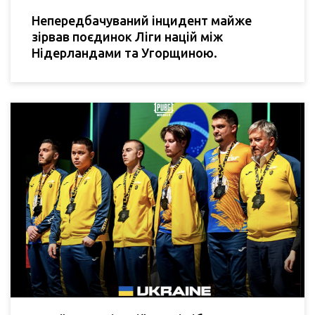
Непередбачуваний інцидент майже
зірвав поєдинок Ліги націй між
Нідерландами та Угорщиною.