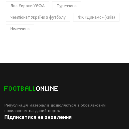
Ліга Європи УЄФА
Туреччина
Чемпіонат України з футболу
ФК «Динамо» (Київ)
Німеччина
FOOTBALL
ONLINE
Републікація матеріалів дозволяється з обов'язковим
посиланням на даний портал.
Підписатися на оновлення