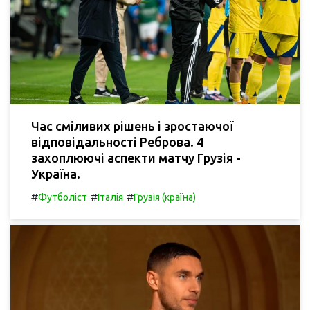
Час сміливих рішень і зростаючої
відповідальності Реброва. 4
захоплюючі аспекти матчу Грузія -
Україна.
#
#
#
Футболіст
Італія
Грузія (країна)