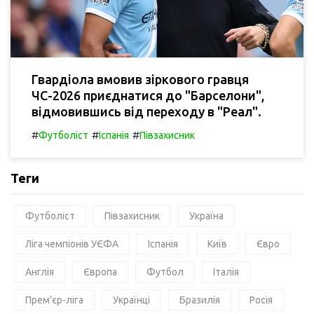
Гвардіола вмовив зіркового гравця
ЧС-2026 приєднатися до "Барселони",
відмовившись від переходу в "Реал".
#
#
#
Футболіст
Іспанія
Півзахисник
Теги
Футболіст
Півзахисник
Україна
Ліга чемпіонів УЄФА
Іспанія
Київ
Євро
Англія
Європа
Футбол
Італія
Прем'єр-ліга
Українці
Бразилія
Росія