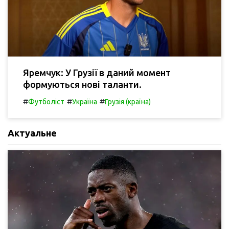
Яремчук: У Грузії в даний момент
формуються нові таланти.
#
#
#
Футболіст
Україна
Грузія (країна)
Актуальне