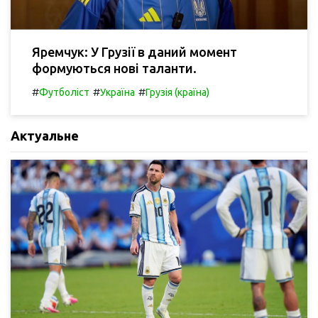
Яремчук: У Грузії в даний момент
формуються нові таланти.
#
#
#
Футболіст
Україна
Грузія (країна)
Актуальне