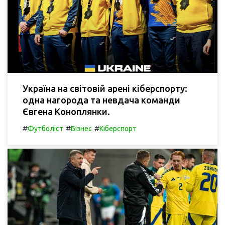
Україна на світовій арені кіберспорту:
одна нагорода та невдача команди
Євгена Коноплянки.
#
#
#
Футболіст
Бізнес
Кіберспорт