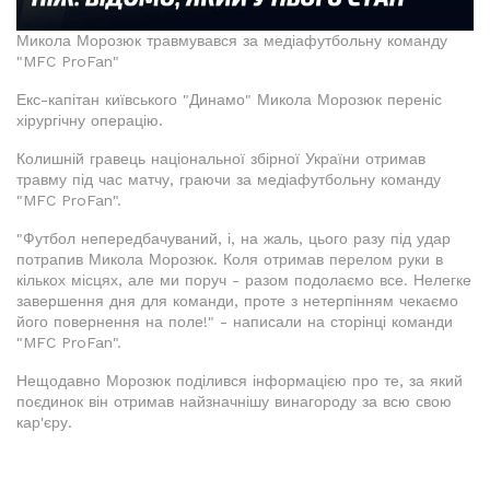
Микола Морозюк травмувався за медіафутбольну команду
"MFC ProFan"
Екс-капітан київського "Динамо" Микола Морозюк переніс
хірургічну операцію.
Колишній гравець національної збірної України отримав
травму під час матчу, граючи за медіафутбольну команду
"MFC ProFan".
"Футбол непередбачуваний, і, на жаль, цього разу під удар
потрапив Микола Морозюк. Коля отримав перелом руки в
кількох місцях, але ми поруч - разом подолаємо все. Нелегке
завершення дня для команди, проте з нетерпінням чекаємо
його повернення на поле!" - написали на сторінці команди
"MFC ProFan".
Нещодавно Морозюк поділився інформацією про те, за який
поєдинок він отримав найзначнішу винагороду за всю свою
кар'єру.