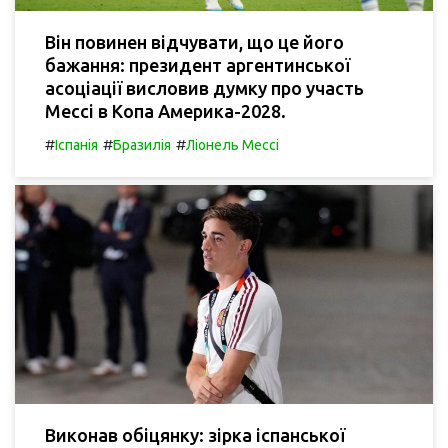
Він повинен відчувати, що це його
бажання: президент аргентинської
асоціації висловив думку про участь
Мессі в Копа Америка-2028.
#
#
#
Іспанія
Бразилія
Ліонель Мессі
Виконав обіцянку: зірка іспанської