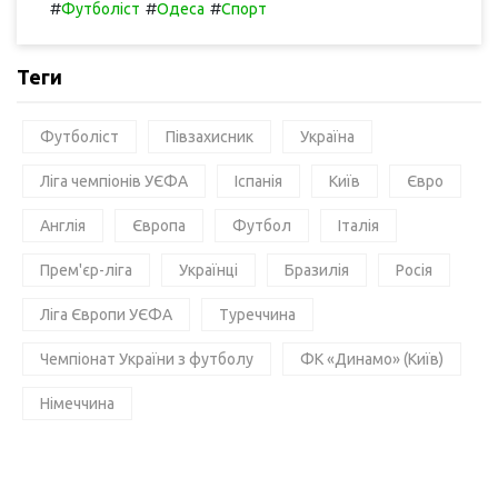
#
#
#
Футболіст
Одеса
Спорт
Теги
Футболіст
Півзахисник
Україна
Ліга чемпіонів УЄФА
Іспанія
Київ
Євро
Англія
Європа
Футбол
Італія
Прем'єр-ліга
Українці
Бразилія
Росія
Ліга Європи УЄФА
Туреччина
Чемпіонат України з футболу
ФК «Динамо» (Київ)
Німеччина