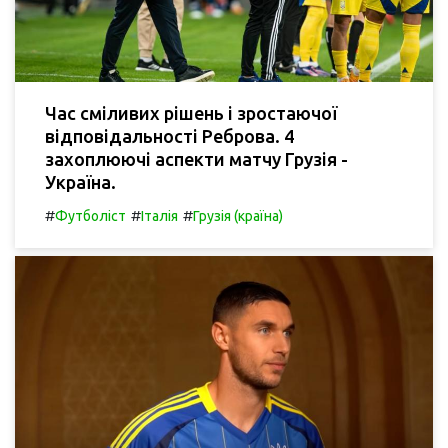
Час сміливих рішень і зростаючої
відповідальності Реброва. 4
захоплюючі аспекти матчу Грузія -
Україна.
#
#
#
Футболіст
Італія
Грузія (країна)