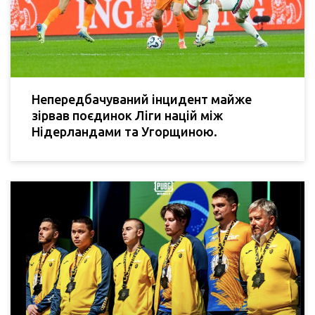
Непередбачуваний інцидент майже
зірвав поєдинок Ліги націй між
Нідерландами та Угорщиною.