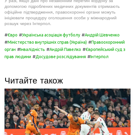
У разі, якщо дані про незаконний перетин кордону за
допомогою підроблених медичних документів отримають
офіційне підтвердження, правоохоронні органи можуть
ініціювати процедуру оголошення особи у міжнародний
розшук через Інтерпол.
#
#
#
Євро
Українська асоціація футболу
Андрій Шевченко
#
#
Міністерство внутрішніх справ (Україна)
Правоохоронний
#
#
#
орган
Інвалідність
Андрій Павелко
Європейський суд з
#
#
прав людини
Досудове розслідування
Інтерпол
Читайте також