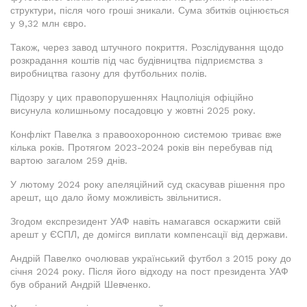
структури, після чого гроші зникали. Сума збитків оцінюється
у 9,32 млн євро.
Також, через завод штучного покриття. Розслідування щодо
розкрадання коштів під час будівництва підприємства з
виробництва газону для футбольних полів.
Підозру у цих правопорушеннях Нацполіція офіційно
висунула колишньому посадовцю у жовтні 2025 року.
Конфлікт Павелка з правоохоронною системою триває вже
кілька років. Протягом 2023-2024 років він перебував під
вартою загалом 259 днів.
У лютому 2024 року апеляційний суд скасував рішення про
арешт, що дало йому можливість звільнитися.
Згодом експрезидент УАФ навіть намагався оскаржити свій
арешт у ЄСПЛ, де домігся виплати компенсації від держави.
Андрій Павелко очолював український футбол з 2015 року до
січня 2024 року. Після його відходу на пост президента УАФ
був обраний Андрій Шевченко.