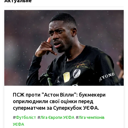
Актуальне
ПСЖ проти "Астон Вілли": букмекери
оприлюднили свої оцінки перед
суперматчем за Суперкубок УЄФА.
#
#
#
Футболіст
Ліга Європи УЄФА
Ліга чемпіонів
УЄФА