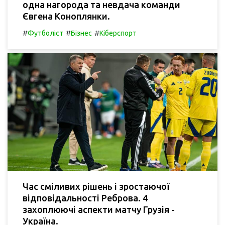
одна нагорода та невдача команди
Євгена Коноплянки.
#
#
#
Футболіст
Бізнес
Кіберспорт
Час сміливих рішень і зростаючої
відповідальності Реброва. 4
захоплюючі аспекти матчу Грузія -
Україна.