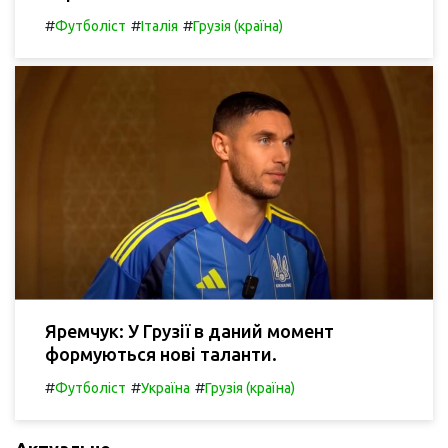
#
#
#
Футболіст
Італія
Грузія (країна)
Яремчук: У Грузії в даний момент
формуються нові таланти.
#
#
#
Футболіст
Україна
Грузія (країна)