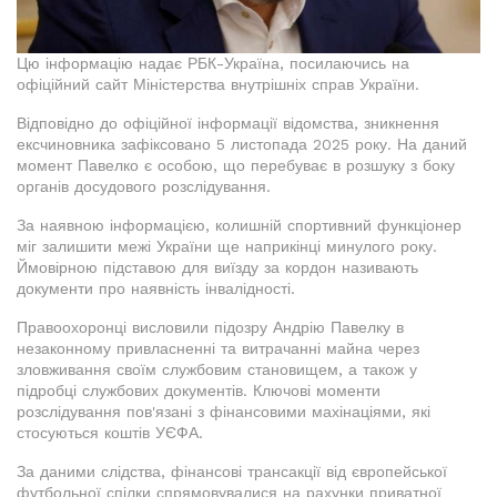
Цю інформацію надає РБК-Україна, посилаючись на
офіційний сайт Міністерства внутрішніх справ України.
Відповідно до офіційної інформації відомства, зникнення
ексчиновника зафіксовано 5 листопада 2025 року. На даний
момент Павелко є особою, що перебуває в розшуку з боку
органів досудового розслідування.
За наявною інформацією, колишній спортивний функціонер
міг залишити межі України ще наприкінці минулого року.
Ймовірною підставою для виїзду за кордон називають
документи про наявність інвалідності.
Правоохоронці висловили підозру Андрію Павелку в
незаконному привласненні та витрачанні майна через
зловживання своїм службовим становищем, а також у
підробці службових документів. Ключові моменти
розслідування пов'язані з фінансовими махінаціями, які
стосуються коштів УЄФА.
За даними слідства, фінансові трансакції від європейської
футбольної спілки спрямовувалися на рахунки приватної