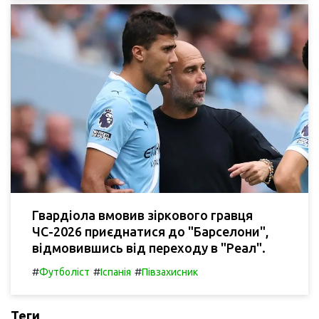
Гвардіола вмовив зіркового гравця
ЧС-2026 приєднатися до "Барселони",
відмовившись від переходу в "Реал".
#
#
#
Футболіст
Іспанія
Півзахисник
Теги