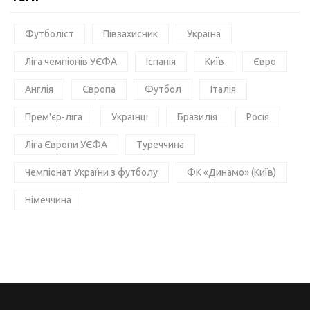
Футболіст
Півзахисник
Україна
Ліга чемпіонів УЄФА
Іспанія
Київ
Євро
Англія
Європа
Футбол
Італія
Прем'єр-ліга
Українці
Бразилія
Росія
Ліга Європи УЄФА
Туреччина
Чемпіонат України з футболу
ФК «Динамо» (Київ)
Німеччина