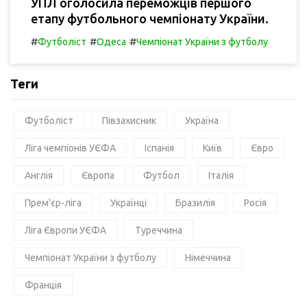
УПЛ оголосила переможців першого
етапу футбольного чемпіонату України.
#
#
#
Футболіст
Одеса
Чемпіонат України з футболу
Теги
Футболіст
Півзахисник
Україна
Ліга чемпіонів УЄФА
Іспанія
Київ
Євро
Англія
Європа
Футбол
Італія
Прем'єр-ліга
Українці
Бразилія
Росія
Ліга Європи УЄФА
Туреччина
Чемпіонат України з футболу
Німеччина
Франція