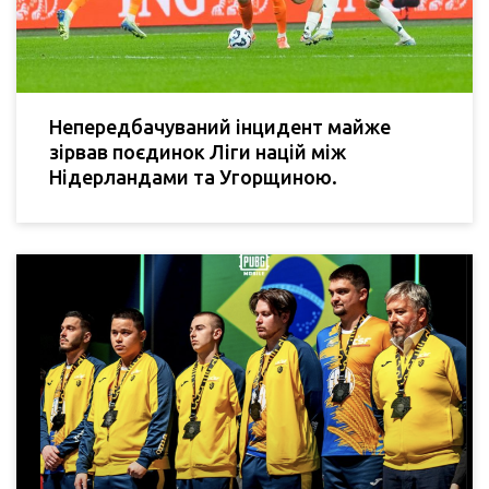
Непередбачуваний інцидент майже
зірвав поєдинок Ліги націй між
Нідерландами та Угорщиною.