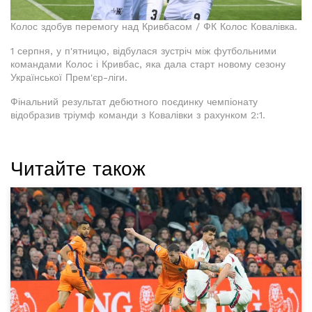
Колос здобув перемогу над Кривбасом / ФК Колос Ковалівка.
1 серпня, у п'ятницю, відбулася зустріч між футбольними
командами Колос і Кривбас, яка дала старт новому сезону
Української Прем'єр-ліги.
Фінальний результат дебютного поєдинку чемпіонату
відобразив тріумф команди з Ковалівки з рахунком 2:1.
Читайте також