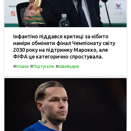
Інфантіно піддався критиці за нібито
наміри обміняти фінал Чемпіонату світу
2030 року на підтримку Марокко, але
ФІФА це категорично спростувала.
#
#
#
Іспанія
Португалія
Швейцарія