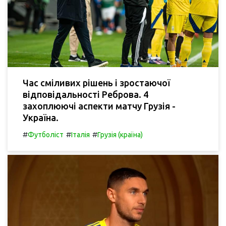
Час сміливих рішень і зростаючої
відповідальності Реброва. 4
захоплюючі аспекти матчу Грузія -
Україна.
#
#
#
Футболіст
Італія
Грузія (країна)