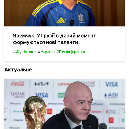
Яремчук: У Грузії в даний момент
формуються нові таланти.
#
#
#
Футболіст
Україна
Грузія (країна)
Актуальне