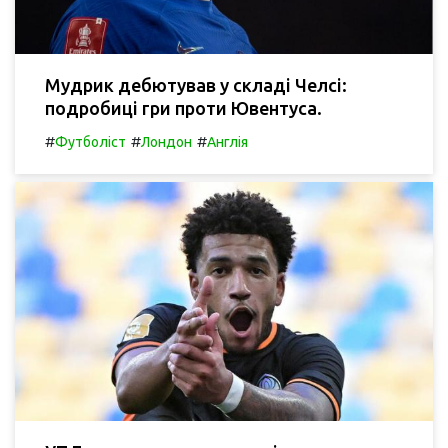
Мудрик дебютував у складі Челсі:
подробиці гри проти Ювентуса.
#
#
#
Футболіст
Лондон
Англія