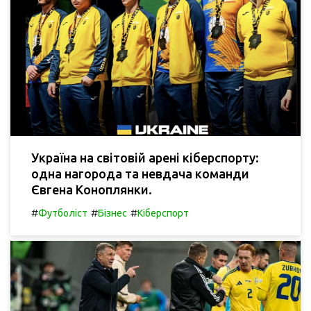
Україна на світовій арені кіберспорту:
одна нагорода та невдача команди
Євгена Коноплянки.
#
#
#
Футболіст
Бізнес
Кіберспорт