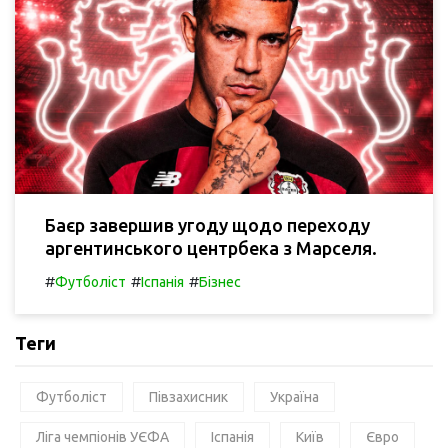
Баєр завершив угоду щодо переходу
аргентинського центрбека з Марселя.
#
#
#
Футболіст
Іспанія
Бізнес
Теги
Футболіст
Півзахисник
Україна
Ліга чемпіонів УЄФА
Іспанія
Київ
Євро