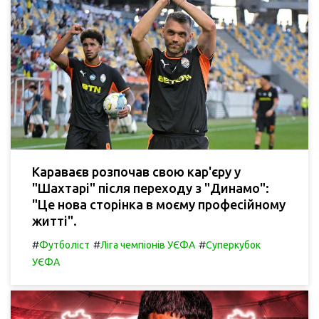
Караваєв розпочав свою кар'єру у
"Шахтарі" після переходу з "Динамо":
"Це нова сторінка в моєму професійному
житті".
#
#
#
Футболіст
Ліга чемпіонів УЄФА
Суперкубок
УЄФА