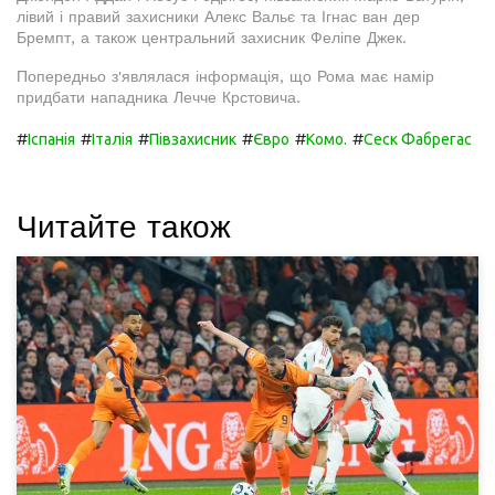
лівий і правий захисники Алекс Вальє та Ігнас ван дер
Бремпт, а також центральний захисник Феліпе Джек.
Попередньо з'являлася інформація, що Рома має намір
придбати нападника Лечче Крстовича.
#
#
#
#
#
#
Іспанія
Італія
Півзахисник
Євро
Комо.
Сеск Фабрегас
Читайте також