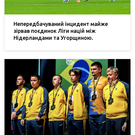
Непередбачуваний інцидент майже
зірвав поєдинок Ліги націй між
Нідерландами та Угорщиною.