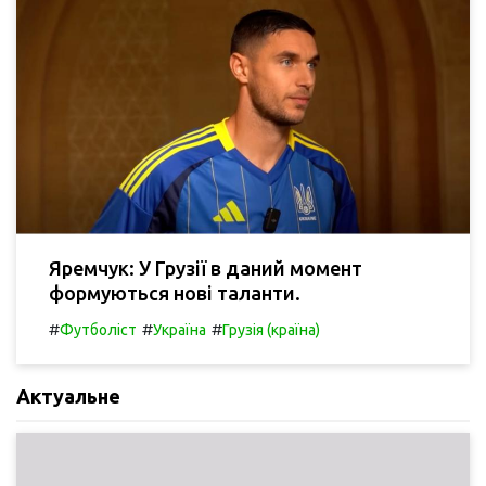
Яремчук: У Грузії в даний момент
формуються нові таланти.
#
#
#
Футболіст
Україна
Грузія (країна)
Актуальне