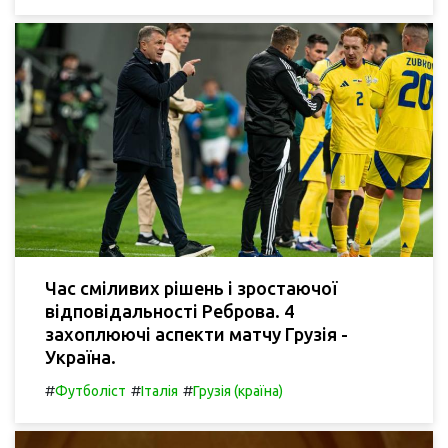
Час сміливих рішень і зростаючої
відповідальності Реброва. 4
захоплюючі аспекти матчу Грузія -
Україна.
#
#
#
Футболіст
Італія
Грузія (країна)