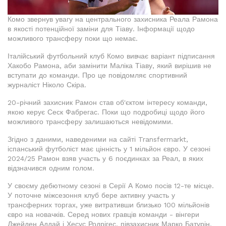
Комо звернув увагу на центрального захисника Реала Рамона
в якості потенційної заміни для Тіаву. Інформації щодо
можливого трансферу поки що немає.
Італійський футбольний клуб Комо вивчає варіант підписання
Хакобо Рамона, аби замінити Маліка Тіаву, який вирішив не
вступати до команди. Про це повідомляє спортивний
журналіст Ніколо Скіра.
20-річний захисник Рамон став об'єктом інтересу команди,
якою керує Сеск Фабрегас. Поки що подробиці щодо його
можливого трансферу залишаються невідомими.
Згідно з даними, наведеними на сайті Transfermarkt,
іспанський футболіст має цінність у 1 мільйон євро. У сезоні
2024/25 Рамон взяв участь у 6 поєдинках за Реал, в яких
відзначився одним голом.
У своєму дебютному сезоні в Серії А Комо посів 12-те місце.
У поточне міжсезоння клуб бере активну участь у
трансферних торгах, уже витративши близько 100 мільйонів
євро на новачків. Серед нових гравців команди - вінгери
Джейден Аддай і Хесус Родрігес, півзахисник Марко Батурін,