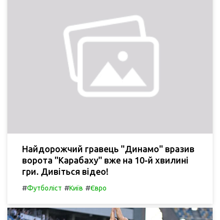
Найдорожчий гравець "Динамо" вразив
ворота "Карабаху" вже на 10-й хвилині
гри. Дивіться відео!
#
#
#
Футболіст
Київ
Євро