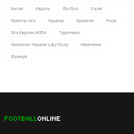
Англія
Європа
Футбол
Італія
Прем'єр-ліга
Українці
Бразилія
Росія
Ліга Європи УЄФА
Туреччина
Чемпіонат України з футболу
Німеччина
Франція
FOOTBALL
ONLINE