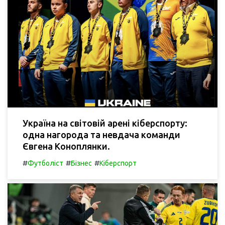
Україна на світовій арені кіберспорту:
одна нагорода та невдача команди
Євгена Коноплянки.
#
#
#
Футболіст
Бізнес
Кіберспорт