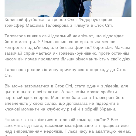
Колишній футболіст та тренер Олег Федорчук оцінив
трансфер Максима Таловєрова з Плімута в Сток Сіті.
Таловєров виявив свій ідеальний чемпіонат, що відповідає
його стилю гри. У Чемпіоншипі спостерігається менше
контролю над м'ячем, але більше фізичної боротьби. Максим
зазвичай сприймається як гравець-руйнівник, проте останнім
часом він почав проявляти більшу різноманітність у своїх діях.
Таловєров розкрив істинну причину свого переходу до Сток
Сіті.
Він може затриматися в Сток Сіті, стати одним з лідерів, для
цього в нього є всі задатки. А вже потім можна зробити
черговий крок вперед. Мені подобається в Таловєрові його
впевненість у своїх силах, що допомагає не підводити в
ключові моменти на клубному рівні й в збірній України.
Чи може він закріпитися в головній команді країни? Все
залежить від нього, наскільки кваліфіковано він працюватиме
над виправленням недоліків. Тільки часу на адаптацію немає,