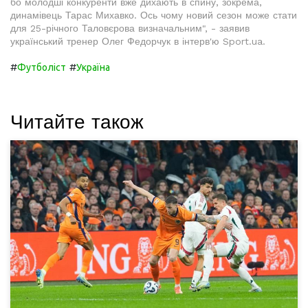
бо молодші конкуренти вже дихають в спину, зокрема,
динамівець Тарас Михавко. Ось чому новий сезон може стати
для 25-річного Таловєрова визначальним", - заявив
український тренер Олег Федорчук в інтерв'ю Sport.ua.
#
#
Футболіст
Україна
Читайте також