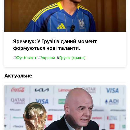
Яремчук: У Грузії в даний момент
формуються нові таланти.
#
#
#
Футболіст
Україна
Грузія (країна)
Актуальне