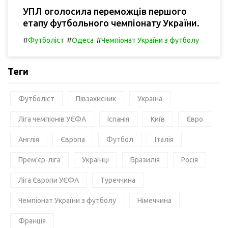
УПЛ оголосила переможців першого
етапу футбольного чемпіонату України.
#
#
#
Футболіст
Одеса
Чемпіонат України з футболу
Теги
Футболіст
Півзахисник
Україна
Ліга чемпіонів УЄФА
Іспанія
Київ
Євро
Англія
Європа
Футбол
Італія
Прем'єр-ліга
Українці
Бразилія
Росія
Ліга Європи УЄФА
Туреччина
Чемпіонат України з футболу
Німеччина
Франція