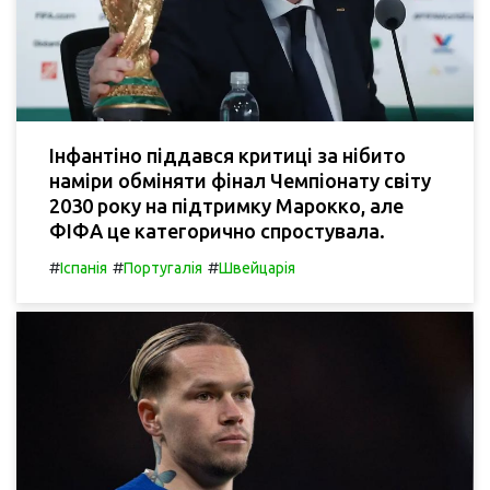
Інфантіно піддався критиці за нібито
наміри обміняти фінал Чемпіонату світу
2030 року на підтримку Марокко, але
ФІФА це категорично спростувала.
#
#
#
Іспанія
Португалія
Швейцарія