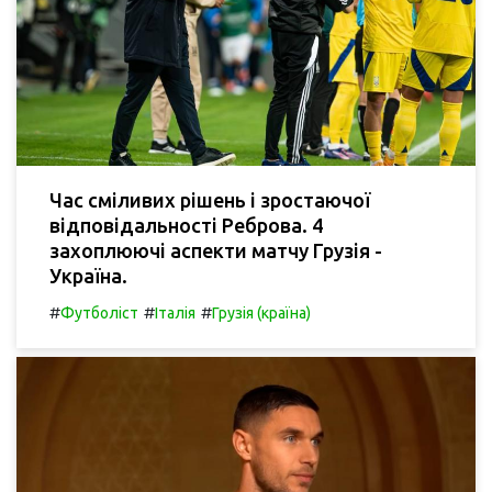
Час сміливих рішень і зростаючої
відповідальності Реброва. 4
захоплюючі аспекти матчу Грузія -
Україна.
#
#
#
Футболіст
Італія
Грузія (країна)