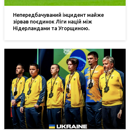
Непередбачуваний інцидент майже
зірвав поєдинок Ліги націй між
Нідерландами та Угорщиною.