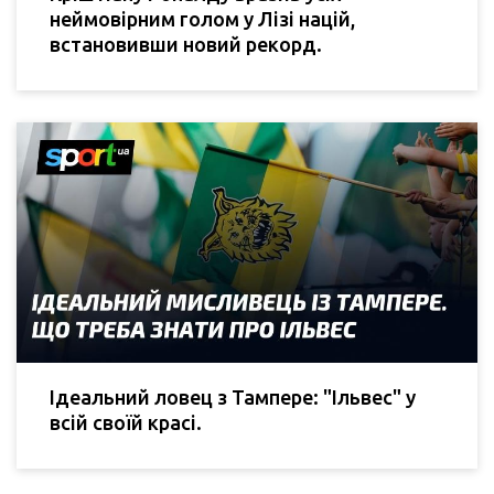
неймовірним голом у Лізі націй,
встановивши новий рекорд.
Ідеальний ловец з Тампере: "Ільвес" у
всій своїй красі.