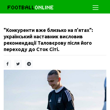
FOOTBALL
ONLINE
"Конкуренти вже близько на п’ятах":
український наставник висловив
рекомендації Таловєрову після його
переходу до Сток Сіті.