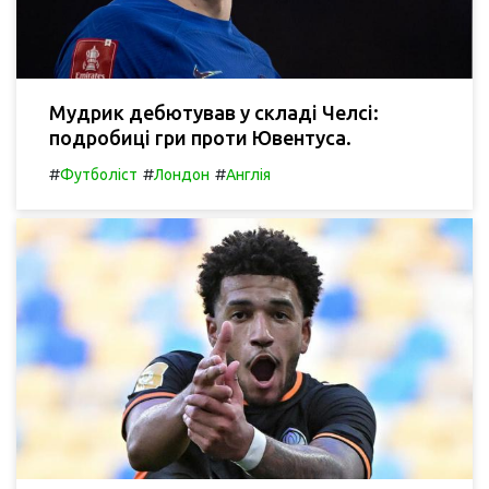
Мудрик дебютував у складі Челсі:
подробиці гри проти Ювентуса.
#
#
#
Футболіст
Лондон
Англія