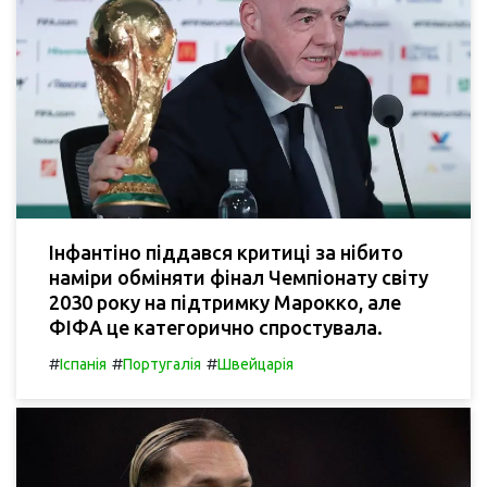
Інфантіно піддався критиці за нібито
наміри обміняти фінал Чемпіонату світу
2030 року на підтримку Марокко, але
ФІФА це категорично спростувала.
#
#
#
Іспанія
Португалія
Швейцарія