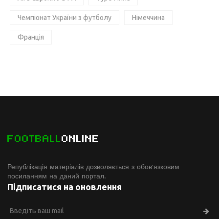
Чемпіонат України з футболу
Німеччина
Франція
FOOTBALL
ONLINE
Републікація матеріалів дозволяється з обов'язковим
посиланням на даний портал.
Підписатися на оновлення