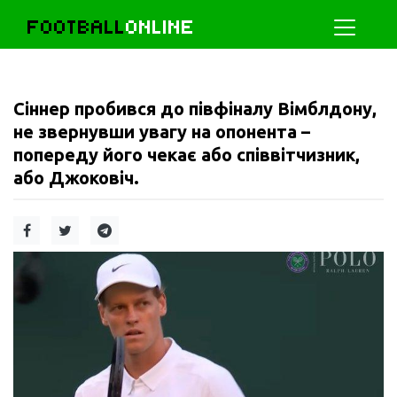
FOOTBALL
ONLINE
Сіннер пробився до півфіналу Вімблдону,
не звернувши увагу на опонента –
попереду його чекає або співвітчизник,
або Джоковіч.