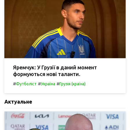
Яремчук: У Грузії в даний момент
формуються нові таланти.
#
#
#
Футболіст
Україна
Грузія (країна)
Актуальне