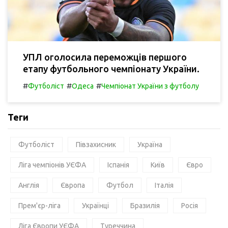
УПЛ оголосила переможців першого
етапу футбольного чемпіонату України.
#
#
#
Футболіст
Одеса
Чемпіонат України з футболу
Теги
Футболіст
Півзахисник
Україна
Ліга чемпіонів УЄФА
Іспанія
Київ
Євро
Англія
Європа
Футбол
Італія
Прем'єр-ліга
Українці
Бразилія
Росія
Ліга Європи УЄФА
Туреччина