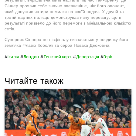
результаті, вирішальна мить настала під час тай-брейку, де
Сіннер проявив себе значно впевненіше, ніж його опонент,
який допустив чотири помилки на своїй подачі. У другій та
третій партіях італієць демонстрував явну перевагу, що в
результаті призвело до його перемоги з мінімальною кількістю
сетів.
Суперник Сіннера по півфіналу визначиться у поєдинку його
земляка Флавіо Коболлі та серба Новака Джоковіча.
#
#
#
#
#
Італія
Лондон
Тенісний корт
Депортація
Герб.
Читайте також