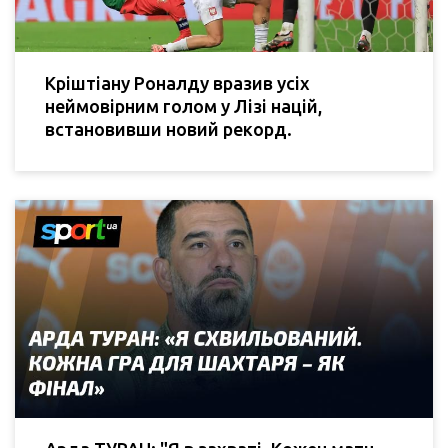
Кріштіану Роналду вразив усіх
неймовірним голом у Лізі націй,
встановивши новий рекорд.