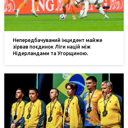
Непередбачуваний інцидент майже
зірвав поєдинок Ліги націй між
Нідерландами та Угорщиною.