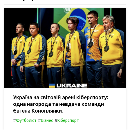
Україна на світовій арені кіберспорту:
одна нагорода та невдача команди
Євгена Коноплянки.
#
#
#
Футболіст
Бізнес
Кіберспорт