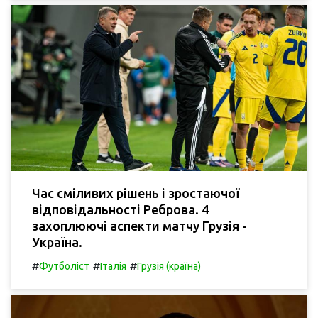
Час сміливих рішень і зростаючої
відповідальності Реброва. 4
захоплюючі аспекти матчу Грузія -
Україна.
#
#
#
Футболіст
Італія
Грузія (країна)