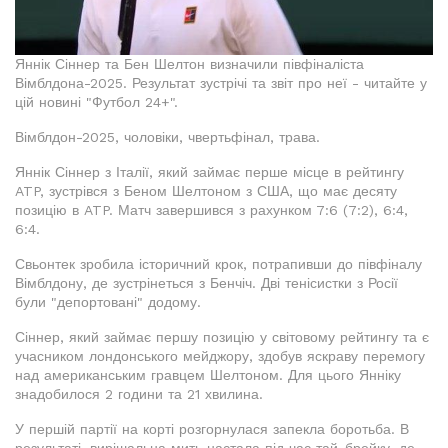
Яннік Сіннер та Бен Шелтон визначили півфіналіста
Вімблдона-2025. Результат зустрічі та звіт про неї - читайте у
цій новині "Футбол 24+".
Вімблдон-2025, чоловіки, чвертьфінал, трава.
Яннік Сіннер з Італії, який займає перше місце в рейтингу
ATP, зустрівся з Беном Шелтоном з США, що має десяту
позицію в ATP. Матч завершився з рахунком 7:6 (7:2), 6:4,
6:4.
Свьонтек зробила історичний крок, потрапивши до півфіналу
Вімблдону, де зустрінеться з Бенчіч. Дві тенісистки з Росії
були "депортовані" додому.
Сіннер, який займає першу позицію у світовому рейтингу та є
учасником лондонського мейджору, здобув яскраву перемогу
над американським гравцем Шелтоном. Для цього Янніку
знадобилося 2 години та 21 хвилина.
У першій партії на корті розгорнулася запекла боротьба. В