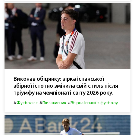
Виконав обіцянку: зірка іспанської
збірної істотно змінила свій стиль після
тріумфу на чемпіонаті світу 2026 року.
#
#
#
Футболіст
Півзахисник
Збірна Іспанії з футболу