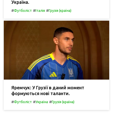
Україна.
#
#
#
Футболіст
Італія
Грузія (країна)
Яремчук: У Грузії в даний момент
формуються нові таланти.
#
#
#
Футболіст
Україна
Грузія (країна)