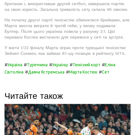
британки і, використавши другий сетбол, завершила партію
на свою користь. Загальна тривалість сету склала 46 хвилин.
На початку другої партії тенісистки обмінялися брейками, але
Марта змогла виграти й третій гейм, у якому подавала
Бултер. Після цього українка повела у рахунку 3:1. Цієї
переваги Костюк вистачило для перемоги у сеті та зустрічі.
У матчі 1/32 фіналу Марта зіграє проти турецької тенісистки
Зейнеп Сонмез, яка займає 81-шу позицію в рейтингу WTA.
#
#
#
#
#
Україна
Туреччина
Українці
Тенісний корт
Еліна
#
#
#
Світоліна
Даяна Ястремська
Марта Костюк
Сет
Читайте також