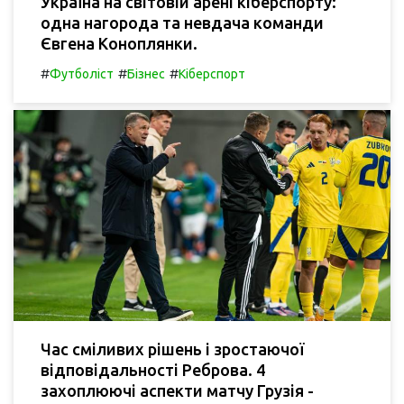
Україна на світовій арені кіберспорту:
одна нагорода та невдача команди
Євгена Коноплянки.
#
#
#
Футболіст
Бізнес
Кіберспорт
Час сміливих рішень і зростаючої
відповідальності Реброва. 4
захоплюючі аспекти матчу Грузія -