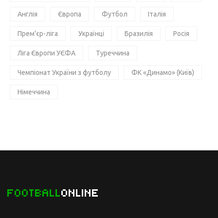
Англія
Європа
Футбол
Італія
Прем'єр-ліга
Українці
Бразилія
Росія
Ліга Європи УЄФА
Туреччина
Чемпіонат України з футболу
ФК «Динамо» (Київ)
Німеччина
FOOTBALL
ONLINE