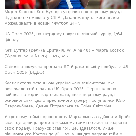
Марта Костюк і Кеті Бултер зустрілися на першому раунді
Відкритого чемпіонату США. Деталі матчу та його аналіз
можна знайти в новині "Футбол 24+".
US Open 2025, на твердому покритті, жіночий турнір, 1/64
фіналу.
Кеті Бултер (Велика Британія, WTA № 48) - Марта Костюк
(Україна, WTA № 28) - 4:6, 4:6
Світоліна шокуюче програла 97-й ракетці світу і вибула з US
Open-2025 (ВІДЕО)
Костюк стала останньою українською тенісисткою, яка
розпочала свій шлях на US Open-2025. Перш ніж вона
вийшла на корти, варто згадати, що в першому раунді
основної сітки цього престижного турніру поступилися Юлія
Стародубцева, Даяна Ястремська та Еліна Світоліна.
У третьому геймі першого сету Марта змогла здійснити брейк
своєї суперниці, проте в восьмому геймі не змогла зберегти
свою подачу, і рахунок став 4:4. Це, здавалося, лише
підштовхнуло Костюк до дії - вона швидко виграла гейм у