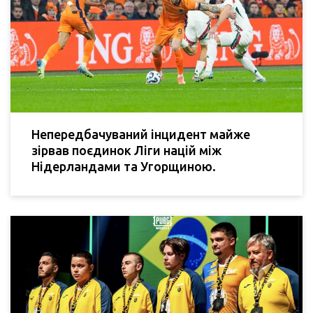
Непередбачуваний інцидент майже
зірвав поєдинок Ліги націй між
Нідерландами та Угорщиною.