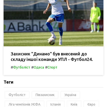
Захисник "Динамо" був внесений до
складу іншої команди УПЛ - Футбол24.
#
#
#
Футболіст
Одеса
Спорт
Теги
Футболіст
Півзахисник
Україна
Ліга чемпіонів УЄФА
Іспанія
Київ
Євро