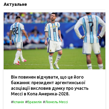
Актуальне
Він повинен відчувати, що це його
бажання: президент аргентинської
асоціації висловив думку про участь
Мессі в Копа Америка-2028.
#
#
#
Іспанія
Бразилія
Ліонель Мессі