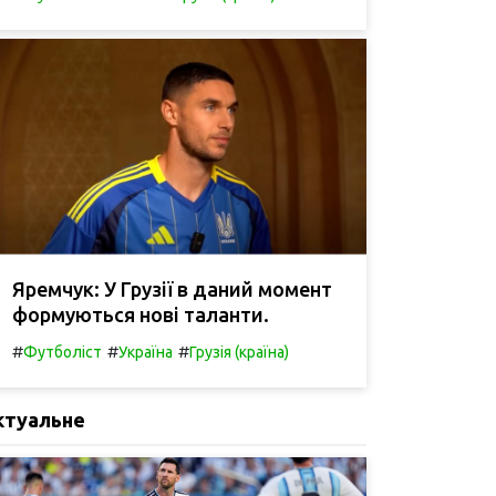
Яремчук: У Грузії в даний момент
формуються нові таланти.
#
#
#
Футболіст
Україна
Грузія (країна)
ктуальне