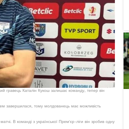
ий гравець Каталін Кукош залишає команду, тепер він
цем завершилася, тому молдованець має можливість
матчі. В команді з української Прем'єр-ліги він зробив одну