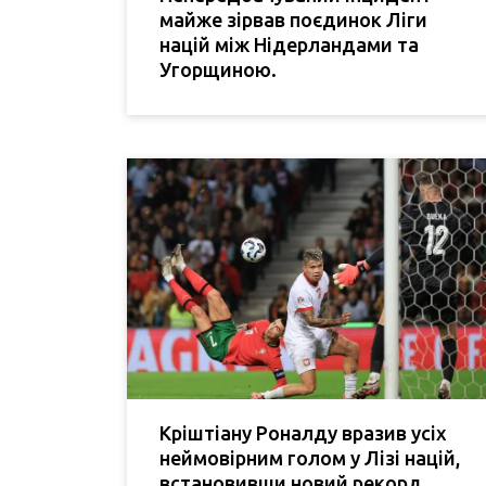
майже зірвав поєдинок Ліги
націй між Нідерландами та
Угорщиною.
Кріштіану Роналду вразив усіх
неймовірним голом у Лізі націй,
встановивши новий рекорд.