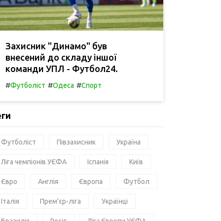
Захисник "Динамо" був
внесений до складу іншої
команди УПЛ - Футбол24.
#
#
#
Футболіст
Одеса
Спорт
еги
Футболіст
Півзахисник
Україна
Ліга чемпіонів УЄФА
Іспанія
Київ
Євро
Англія
Європа
Футбол
Італія
Прем'єр-ліга
Українці