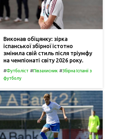
Виконав обіцянку: зірка
іспанської збірної істотно
змінила свій стиль після тріумфу
на чемпіонаті світу 2026 року.
#
#
#
Футболіст
Півзахисник
Збірна Іспанії з
футболу