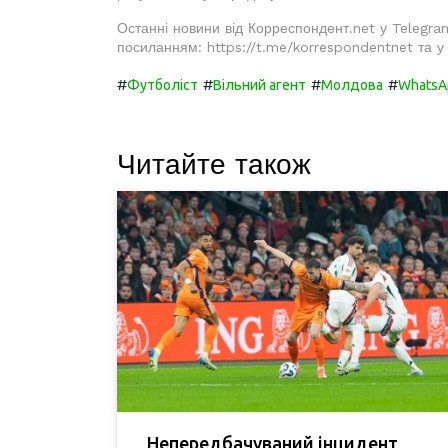
Останні новини від Корреспондент.net у Telegra
посиланням: https://t.me/korrespondentnet та 
#
#
#
#
Футболіст
Вільний агент
Молдова
WhatsA
Читайте також
Непередбачуваний інцидент