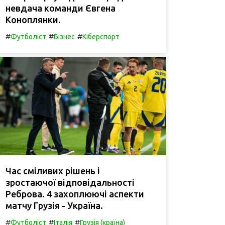
невдача команди Євгена
Коноплянки.
#
#
#
Футболіст
Бізнес
Кіберспорт
Час сміливих рішень і
зростаючої відповідальності
Реброва. 4 захоплюючі аспекти
матчу Грузія - Україна.
#
#
#
Футболіст
Італія
Грузія (країна)