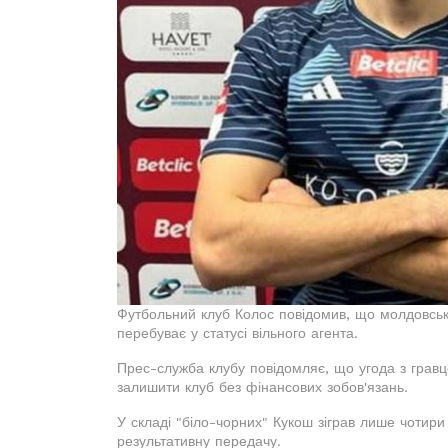
Футбольний клуб Колос повідомив, що молдовськ
перебуває у статусі вільного агента.
Прес-служба клубу повідомляє, що угода з грав
залишити клуб без фінансових зобов'язань.
У складі "біло-чорних" Кукош зіграв лише чотири 
результативну передачу.