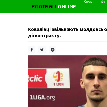
Спорт
фут
FOOTBALL
ONLINE
Ковалівці звільняють молдовсько
дії контракту.