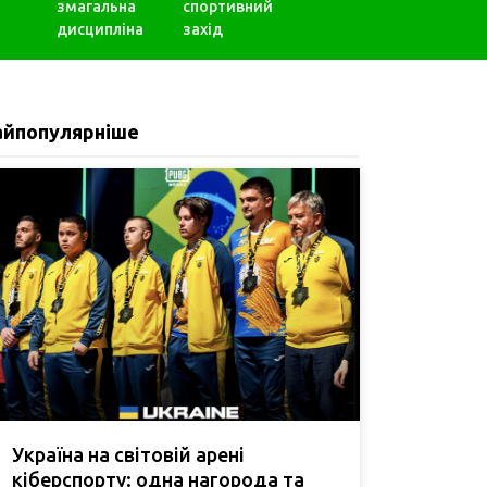
змагальна
спортивний
дисципліна
захід
айпопулярніше
Україна на світовій арені
кіберспорту: одна нагорода та