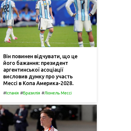
Він повинен відчувати, що це
його бажання: президент
аргентинської асоціації
висловив думку про участь
Мессі в Копа Америка-2028.
#
#
#
Іспанія
Бразилія
Ліонель Мессі