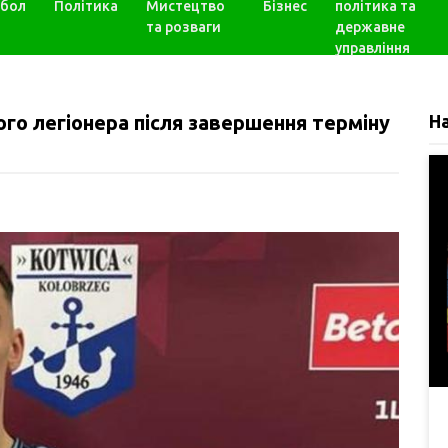
бол
Політика
Мистецтво
Бізнес
політика та
та розваги
державне
управління
го легіонера після завершення терміну
Н