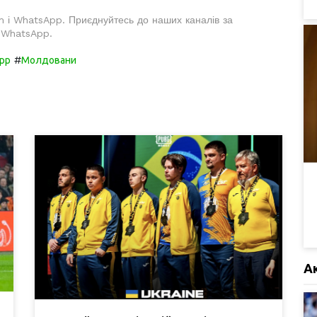
m і WhatsApp. Приєднуйтесь до наших каналів за
у WhatsApp.
#
pp
Молдовани
А