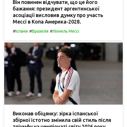
Він повинен відчувати, що це його
бажання: президент аргентинської
асоціації висловив думку про участь
Мессі в Копа Америка-2028.
#
#
#
Іспанія
Бразилія
Ліонель Мессі
Виконав обіцянку: зірка іспанської
збірної істотно змінила свій стиль після
тріумфу на чемпіонаті світу 2026 року.