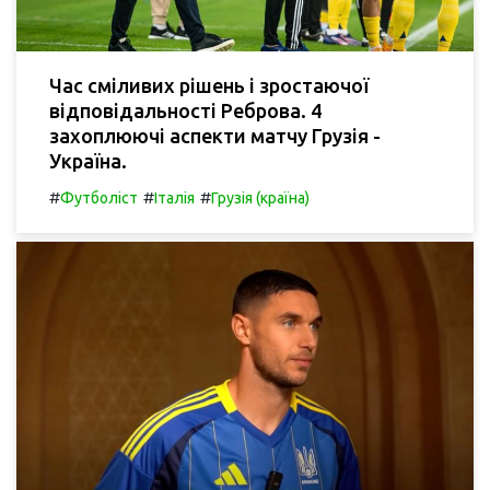
Час сміливих рішень і зростаючої
відповідальності Реброва. 4
захоплюючі аспекти матчу Грузія -
Україна.
#
#
#
Футболіст
Італія
Грузія (країна)