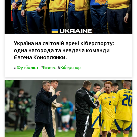
Україна на світовій арені кіберспорту:
одна нагорода та невдача команди
Євгена Коноплянки.
#
#
#
Футболіст
Бізнес
Кіберспорт