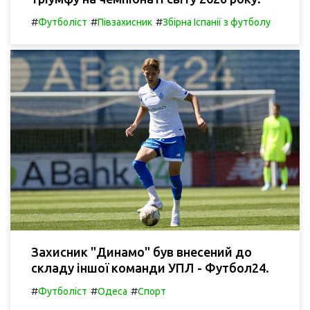
#
#
#
Футболіст
Півзахисник
Збірна Іспанії з футболу
Захисник "Динамо" був внесений до
складу іншої команди УПЛ - Футбол24.
#
#
#
Футболіст
Одеса
Спорт