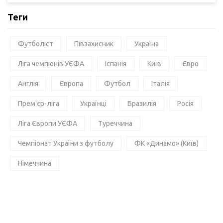
Теги
Футболіст
Півзахисник
Україна
Ліга чемпіонів УЄФА
Іспанія
Київ
Євро
Англія
Європа
Футбол
Італія
Прем'єр-ліга
Українці
Бразилія
Росія
Ліга Європи УЄФА
Туреччина
Чемпіонат України з футболу
ФК «Динамо» (Київ)
Німеччина