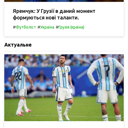
Яремчук: У Грузії в даний момент
формуються нові таланти.
#
#
#
Футболіст
Україна
Грузія (країна)
Актуальне