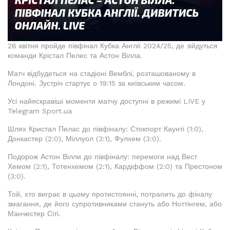
26 квітня пройде півфінал Кубка Англії 2024/25, де зійдуться
команди Крістал Пелес та Астон Вілла.
Матч відбудеться на стадіоні Вемблі, розташованому в
Лондоні. Зустріч стартує о 19:15 за київським часом.
Усі найяскравіші моменти матчу доступні в режимі LIVE у
Telegram Sport.ua
Шлях Кристал Пелас до півфіналу: Стокпорт Каунті (1:0),
Донкастер (2:0), Міллуол (3:1), Фулхем (3:0).
Подорож Астон Вілли до півфіналу: перемоги над Вест
Хемом (2:1), Тотенхемом (2:1), Кардіффом (2:0) та Престоном
(3:0).
Той, хто виграє в цьому протистоянні, потрапить до фіналу
змагання, де його супротивниками стануть або Ноттінгем, або
Манчестер Сіті.