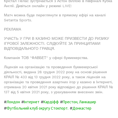
Крістал Пелас зустрічається з Астон Віллою в півфіналі Кубка
Англії. Дивіться онлайн у режимі LIVE!
Матч можна буде переглянути в прямому ефірі на каналі
Setanta Sports.
РЕКЛАМА
УЧАСТЬ У ГРИ В КАЗИНО МОЖЕ ПРИЗВЕСТИ ДО РИЗИКУ
ІГРОВОЇ ЗАЛЕЖНОСТІ. СЛІДКУЙТЕ ЗА ПРИНЦИПАМИ
ВІДПОВІДАЛЬНОГО ГРАВЦЯ.
Компанія ТОВ "ФАВБЕТ" у сфері букмекерства.
Ліцензія на організацію та проведення букмекерської
діяльності, видана 28 грудня 2022 року на основі рішення
КРАІЛ № 433 від 13 грудня 2022 року, а також ліцензія на
організацію та проведення азартних ігор у казино в Інтернеті,
отримана 20 квітня 2021 року відповідно до рішення КРАІЛ №
137 від 5 квітня 2021 року, з урахуванням внесених змін.
#
#
#
#
Лондон
Інтернет
Кардіфф
Престон, Ланкашир
#
#
Футбольний клуб округу Стокпорт.
Донкастер