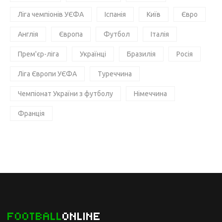
Ліга чемпіонів УЄФА
Іспанія
Київ
Євро
Англія
Європа
Футбол
Італія
Прем'єр-ліга
Українці
Бразилія
Росія
Ліга Європи УЄФА
Туреччина
Чемпіонат України з футболу
Німеччина
Франція
FOOTBALL
ONLINE