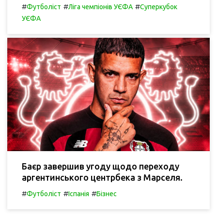
#
#
#
Футболіст
Ліга чемпіонів УЄФА
Суперкубок
УЄФА
Баєр завершив угоду щодо переходу
аргентинського центрбека з Марселя.
#
#
#
Футболіст
Іспанія
Бізнес