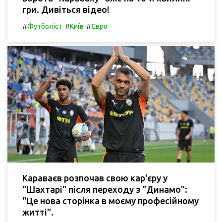
гри. Дивіться відео!
#
#
#
Футболіст
Київ
Євро
Караваєв розпочав свою кар'єру у
"Шахтарі" після переходу з "Динамо":
"Це нова сторінка в моєму професійному
житті".