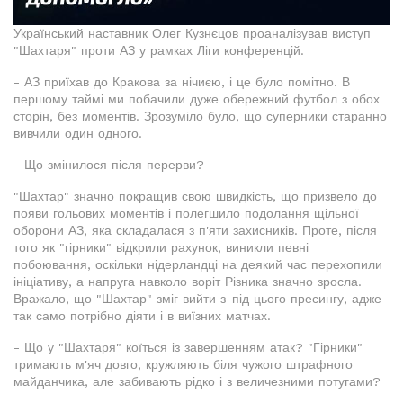
Український наставник Олег Кузнєцов проаналізував виступ
"Шахтаря" проти АЗ у рамках Ліги конференцій.
- АЗ приїхав до Кракова за нічиєю, і це було помітно. В
першому таймі ми побачили дуже обережний футбол з обох
сторін, без моментів. Зрозуміло було, що суперники старанно
вивчили один одного.
- Що змінилося після перерви?
"Шахтар" значно покращив свою швидкість, що призвело до
появи гольових моментів і полегшило подолання щільної
оборони АЗ, яка складалася з п'яти захисників. Проте, після
того як "гірники" відкрили рахунок, виникли певні
побоювання, оскільки нідерландці на деякий час перехопили
ініціативу, а напруга навколо воріт Різника значно зросла.
Вражало, що "Шахтар" зміг вийти з-під цього пресингу, адже
так само потрібно діяти і в виїзних матчах.
- Що у "Шахтаря" коїться із завершенням атак? "Гірники"
тримають м'яч довго, кружляють біля чужого штрафного
майданчика, але забивають рідко і з величезними потугами?