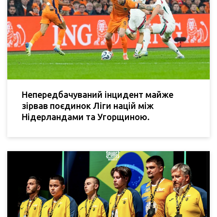
Непередбачуваний інцидент майже
зірвав поєдинок Ліги націй між
Нідерландами та Угорщиною.