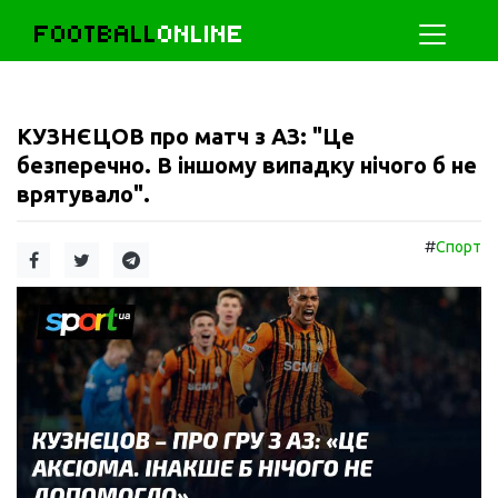
FOOTBALL
ONLINE
КУЗНЄЦОВ про матч з АЗ: "Це
безперечно. В іншому випадку нічого б не
врятувало".
#
Спорт