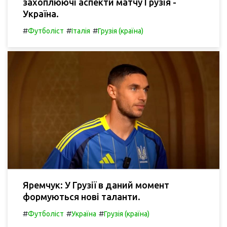
захоплюючі аспекти матчу Грузія -
Україна.
#
#
#
Футболіст
Італія
Грузія (країна)
Яремчук: У Грузії в даний момент
формуються нові таланти.
#
#
#
Футболіст
Україна
Грузія (країна)