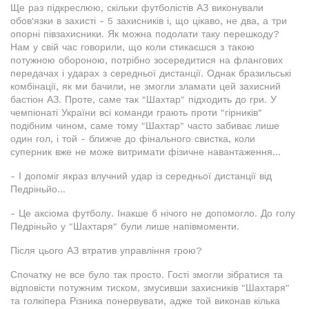
Ще раз підкреслюю, скільки футболістів АЗ виконували
обов'язки в захисті - 5 захисників і, що цікаво, не два, а три
опорні півзахисники. Як можна подолати таку перешкоду?
Нам у свій час говорили, що коли стикаєшся з такою
потужною обороною, потрібно зосередитися на флангових
передачах і ударах з середньої дистанції. Однак бразильські
комбінації, як ми бачили, не змогли зламати цей захисний
бастіон АЗ. Проте, саме так "Шахтар" підходить до гри. У
чемпіонаті України всі команди грають проти "гірників"
подібним чином, саме тому "Шахтар" часто забиває лише
один гол, і той - ближче до фінального свистка, коли
суперник вже не може витримати фізичне навантаження...
- І допоміг якраз влучний удар із середньої дистанції від
Педріньйо...
- Це аксіома футболу. Інакше б нічого не допомогло. До голу
Педріньйо у "Шахтаря" були лише напівмоменти.
Після цього АЗ втратив управління грою?
Спочатку не все було так просто. Гості змогли зібратися та
відповісти потужним тиском, змусивши захисників "Шахтаря"
та голкіпера Різника понервувати, адже той виконав кілька