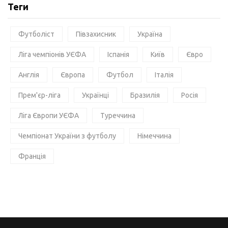
Теги
Футболіст
Півзахисник
Україна
Ліга чемпіонів УЄФА
Іспанія
Київ
Євро
Англія
Європа
Футбол
Італія
Прем'єр-ліга
Українці
Бразилія
Росія
Ліга Європи УЄФА
Туреччина
Чемпіонат України з футболу
Німеччина
Франція