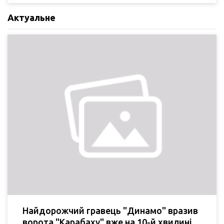
Актуальне
Найдорожчий гравець "Динамо" вразив
ворота "Карабаху" вже на 10-й хвилині