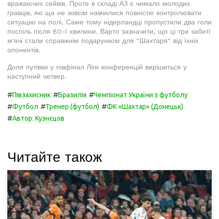
вражаючих сейвів. Проте в складі АЗ є чимало молодих
гравців, які ще не зовсім навчилися повністю контролювати
ситуацію на полі. Саме тому нідерландці пропустили два голи
поспіль після 80-ї хвилини. Варто зазначити, що ці три забиті
м'ячі стали справжнім подарунком для "Шахтаря" від їхніх
опонентів.
Доля путівки у півфінал Ліги конференцій вирішиться у
наступний четвер.
#
#
#
Півзахисник
Бразилія
Чемпіонат України з футболу
#
#
#
Футбол
Тренер (футбол)
ФК «Шахтар» (Донецьк)
#
Автор: Кузнєцов
Читайте також