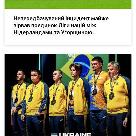
Непередбачуваний інцидент майже
зірвав поєдинок Ліги націй між
Нідерландами та Угорщиною.