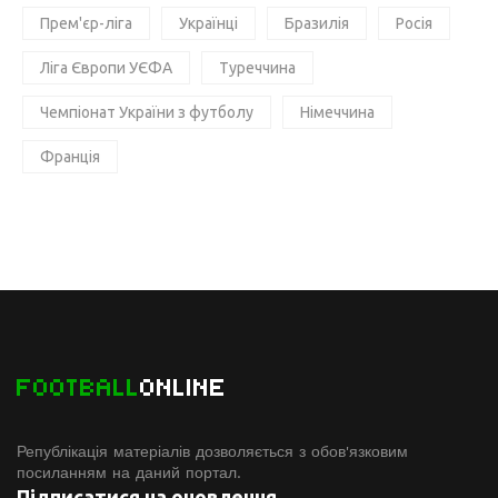
Прем'єр-ліга
Українці
Бразилія
Росія
Ліга Європи УЄФА
Туреччина
Чемпіонат України з футболу
Німеччина
Франція
FOOTBALL
ONLINE
Републікація матеріалів дозволяється з обов'язковим
посиланням на даний портал.
Підписатися на оновлення