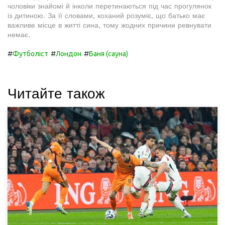
чоловіки знайомі й інколи перетинаються під час прогулянок
із дитиною. За її словами, коханий розуміє, що батько має
важливе місце в житті сина, тому жодних причини ревнувати
немає.
#
#
#
Футболіст
Лондон
Баня (сауна)
Читайте також