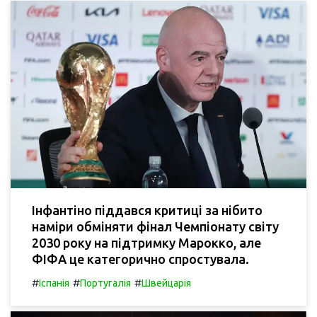
Інфантіно піддався критиці за нібито
наміри обміняти фінал Чемпіонату світу
2030 року на підтримку Марокко, але
ФІФА це категорично спростувала.
#
#
#
Іспанія
Португалія
Швейцарія