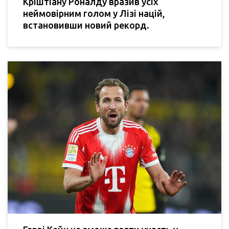
Кріштіану Роналду вразив усіх
неймовірним голом у Лізі націй,
встановивши новий рекорд.