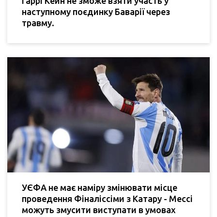
Гаррі Кейн не зможе взяти участь у
наступному поєдинку Баварії через
травму.
УЄФА не має наміру змінювати місце
проведення Фіналіссіми з Катару - Мессі
можуть змусити виступати в умовах