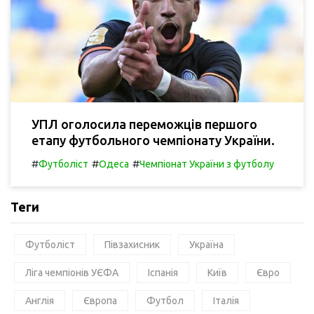
УПЛ оголосила переможців першого
етапу футбольного чемпіонату України.
#
#
#
Футболіст
Одеса
Чемпіонат України з футболу
Теги
Футболіст
Півзахисник
Україна
Ліга чемпіонів УЄФА
Іспанія
Київ
Євро
Англія
Європа
Футбол
Італія