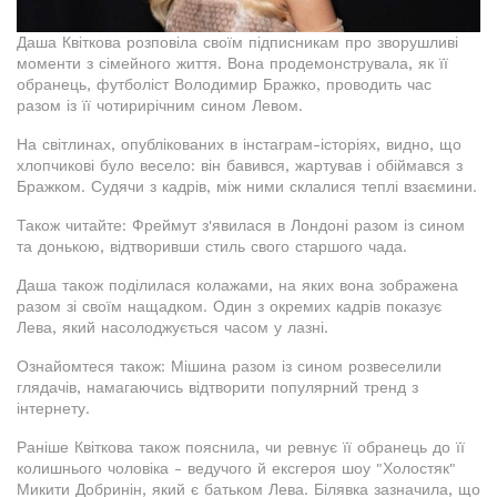
Даша Квіткова розповіла своїм підписникам про зворушливі
моменти з сімейного життя. Вона продемонструвала, як її
обранець, футболіст Володимир Бражко, проводить час
разом із її чотирирічним сином Левом.
На світлинах, опублікованих в інстаграм-історіях, видно, що
хлопчикові було весело: він бавився, жартував і обіймався з
Бражком. Судячи з кадрів, між ними склалися теплі взаємини.
Також читайте: Фреймут з'явилася в Лондоні разом із сином
та донькою, відтворивши стиль свого старшого чада.
Даша також поділилася колажами, на яких вона зображена
разом зі своїм нащадком. Один з окремих кадрів показує
Лева, який насолоджується часом у лазні.
Ознайомтеся також: Мішина разом із сином розвеселили
глядачів, намагаючись відтворити популярний тренд з
інтернету.
Раніше Квіткова також пояснила, чи ревнує її обранець до її
колишнього чоловіка - ведучого й ексгероя шоу "Холостяк"
Микити Добринін, який є батьком Лева. Білявка зазначила, що