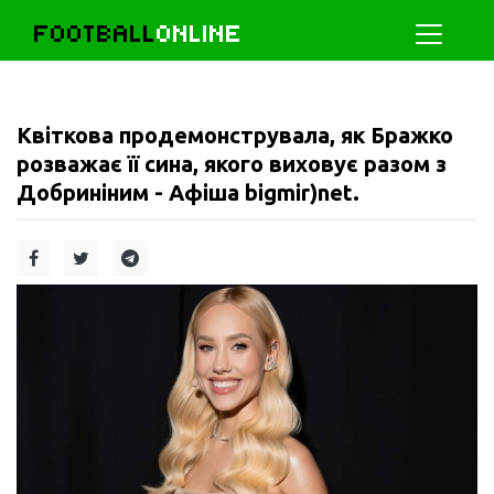
FOOTBALL
ONLINE
Квіткова продемонструвала, як Бражко
розважає її сина, якого виховує разом з
Добриніним - Афіша bigmir)net.