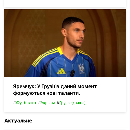
Яремчук: У Грузії в даний момент
формуються нові таланти.
#
#
#
Футболіст
Україна
Грузія (країна)
Актуальне