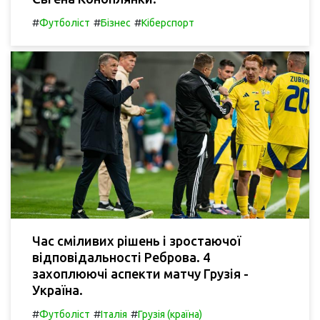
#
#
#
Футболіст
Бізнес
Кіберспорт
Час сміливих рішень і зростаючої
відповідальності Реброва. 4
захоплюючі аспекти матчу Грузія -
Україна.
#
#
#
Футболіст
Італія
Грузія (країна)