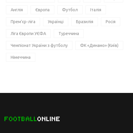
Англія
Європа
Футбол
Італія
Прем'єр-ліга
Українці
Бразилія
Росія
Ліга Європи УЄФА
Туреччина
Чемпіонат України з футболу
ФК «Динамо» (Київ)
Німеччина
FOOTBALL
ONLINE