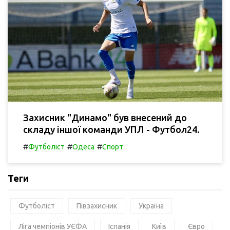
Захисник "Динамо" був внесений до
складу іншої команди УПЛ - Футбол24.
#
#
#
Футболіст
Одеса
Спорт
Теги
Футболіст
Півзахисник
Україна
Ліга чемпіонів УЄФА
Іспанія
Київ
Євро