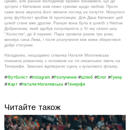
Цікаво, але раніше Володимир Бражко зізнавався, що до
зустрічі з Квітковою мав певні сумніви щодо любові. Проте
саме вона змусила його змінити погляд на почуття. Минулого
року футболіст зробив їй пропозицію. Для Даші Квіткової цей
шлюб стане вже другим. Раніше вона була в шлюбі з Нікітою
Добриніним, який здобув популярність у 10-му сезоні шоу
"Холостяк", де й переміг. Пара провела разом три роки,
виховує сина Лева, і після розлучення між ними збереглися
добрі стосунки.
Нагадаємо, нещодавно співачка Наталія Могилевська
показала романтику з чоловіком на тлі океанських хвиль на
Тенерифе. Закохані відтворили сцену з культового фільму.
#
#
#
#
#
#
Футболіст
Instagram
Розлучення
Шлюб
Блог
Гумор
#
#
#
Жарт
Наталія Могилевська
Тенеріфе
Читайте також