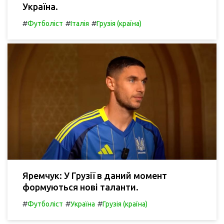
Україна.
#
#
#
Футболіст
Італія
Грузія (країна)
Яремчук: У Грузії в даний момент
формуються нові таланти.
#
#
#
Футболіст
Україна
Грузія (країна)