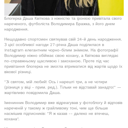
Блогерка Даша Квіткова з ніжністю та іронією привітала свого
нареченого, футболіста Володимира Бражка, з його днем
народження.
Нещодавно спортсмен святкував свій 24-й день народження.
З цієї особливої нагоди 27-річна Даша поділилася в
Instagram елегантним чорно-білим знімком. На фотографії
Володимир ніжно обіймає свою кохану, а Квіткова виглядає
по-справжньому щасливою і закоханою. Проте під час
привітання блогерка не змогла втриматися від жартів щодо їх
вікової різниці.
"Зі святом, мій любий! Ось і нарешті три, а не чотири
(різниця у віці - прим. ред.). Тільки не відставай занадто!" —
жартівливо повідомила Даша.
Іменинник Володимир вже відреагував у фотоблогу й відповів
нареченій у такому ж грайливому тоні, чим ще більше
насмішив підписників: "Я ж казав -- далеко не втечеш,
кохана".