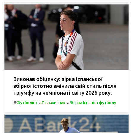
Виконав обіцянку: зірка іспанської
збірної істотно змінила свій стиль після
тріумфу на чемпіонаті світу 2026 року.
#
#
#
Футболіст
Півзахисник
Збірна Іспанії з футболу