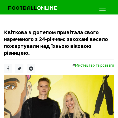
FOOTBALL
ONLINE
Квіткова з дотепом привітала свого
нареченого з 24-річчям: закохані весело
пожартували над їхньою віковою
різницею.
#
Мистецтво та розваги