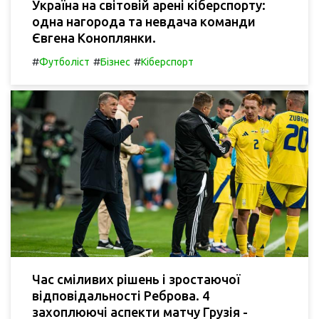
Україна на світовій арені кіберспорту:
одна нагорода та невдача команди
Євгена Коноплянки.
#
#
#
Футболіст
Бізнес
Кіберспорт
Час сміливих рішень і зростаючої
відповідальності Реброва. 4
захоплюючі аспекти матчу Грузія -