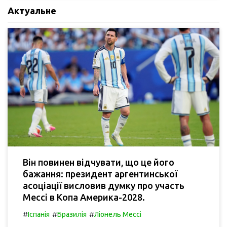
Актуальне
Він повинен відчувати, що це його
бажання: президент аргентинської
асоціації висловив думку про участь
Мессі в Копа Америка-2028.
#
#
#
Іспанія
Бразилія
Ліонель Мессі