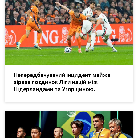
Непередбачуваний інцидент майже
зірвав поєдинок Ліги націй між
Нідерландами та Угорщиною.