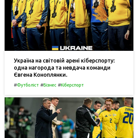
Україна на світовій арені кіберспорту:
одна нагорода та невдача команди
Євгена Коноплянки.
#
#
#
Футболіст
Бізнес
Кіберспорт