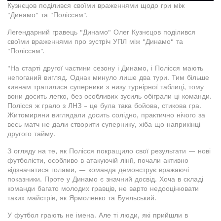
Кузнєцов поділився своїми враженнями щодо гри між
"Динамо" та "Поліссям".
Легендарний гравець "Динамо" Олег Кузнєцов поділився
своїми враженнями про зустріч УПЛ між "Динамо" та
"Поліссям".
"На старті другої частини сезону і Динамо, і Полісся мають
непоганий вигляд. Однак минуло лише два тури. Тим більше
киянам трапилися суперники з низу турнірної таблиці, тому
вони досить легко, без особливих зусиль обіграли ці команди.
Полісся ж грало з ЛНЗ - це була така бойова, стикова гра.
Житомиряни виглядали досить солідно, практично нічого за
весь матч не дали створити супернику, хіба що наприкінці
другого тайму.
З огляду на те, як Полісся покращило свої результати — нові
футболісти, особливо в атакуючій лінії, почали активно
відзначатися голами, — команда демонструє вражаючі
показники. Проте у Динамо є значний досвід. Хоча в складі
команди багато молодих гравців, не варто недооцінювати
таких майстрів, як Ярмоленко та Буяльський.
У футбол грають не імена. Але ті люди, які прийшли в