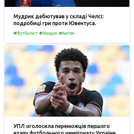
Мудрик дебютував у складі Челсі:
подробиці гри проти Ювентуса.
#
#
#
Футболіст
Лондон
Англія
УПЛ оголосила переможців першого
етапу футбольного чемпіонату України.