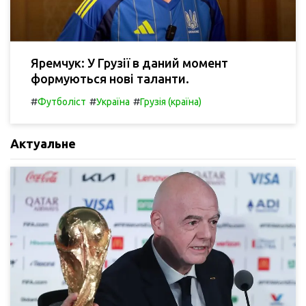
Яремчук: У Грузії в даний момент
формуються нові таланти.
#
#
#
Футболіст
Україна
Грузія (країна)
Актуальне