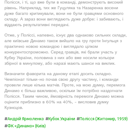
Полісся, і ті, що вже були в команді, демонструють високий
рівень. Наприклад, тих же Гуцуляка та Назаренка восени
дуже багато критикували, вони не були гравцями основного
складу. А зараз вони виглядають дуже добре: і забивають, і
віддають результативні передачі.
Отже, у Поліссі, напевно, існує два однаково сильних склади,
але київське Динамо також вийшло на гру проти Інгульця з
практично новою командою і виглядало цілком
конкурентоспроможно. Серед гравців, які брали участь у
Кубку України, половина з них або вже носили кольори
збірної в минулому, або наразі мають шанси на виклик.
Визначити фаворита на даному етапі досить складно.
Чемпіонат тільки-но почав свою другу частину, і команди
провели лише кілька матчів. Проте, на мою думку, перемога
Динамо є більш важливою, оскільки їм потрібно наздогнати
Полісся. Таким чином, ймовірність перемоги Динамо можна
оцінити приблизно в 60% на 40%, - висловив думку
Кузнєцов.
#
#
#
Андрій Ярмоленко
Кубок України
Полісся (Житомир, 1959)
#
ФК «Динамо» (Київ)