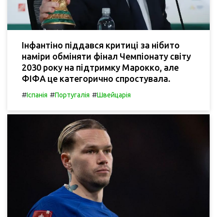
Інфантіно піддався критиці за нібито
наміри обміняти фінал Чемпіонату світу
2030 року на підтримку Марокко, але
ФІФА це категорично спростувала.
#
#
#
Іспанія
Португалія
Швейцарія