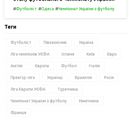
#
#
#
Футболіст
Одеса
Чемпіонат України з футболу
Теги
Футболіст
Півзахисник
Україна
Ліга чемпіонів УЄФА
Іспанія
Київ
Євро
Англія
Європа
Футбол
Італія
Прем'єр-ліга
Українці
Бразилія
Росія
Ліга Європи УЄФА
Туреччина
Чемпіонат України з футболу
Німеччина
Франція