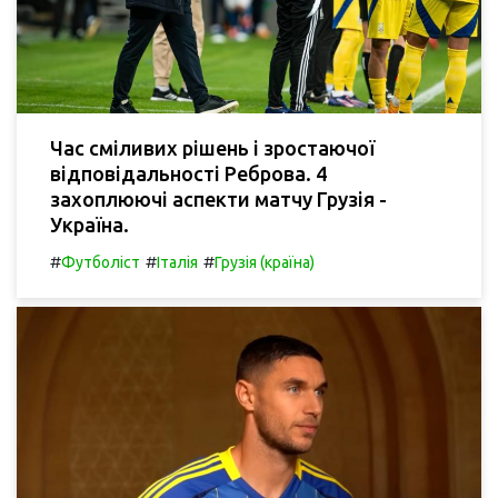
Час сміливих рішень і зростаючої
відповідальності Реброва. 4
захоплюючі аспекти матчу Грузія -
Україна.
#
#
#
Футболіст
Італія
Грузія (країна)