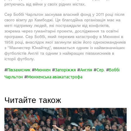
рятуючись від війни у своїх рідних містах.
Сер Боббі Чарльтон заснував власний фонд у 2011 році після
свого візиту до Камбоджі. Ця благодійна організація має на
меті підтримку людей, які постраждали від конфліктів,
зокрема через гуманітарні проекти, дослідження та освітні
програми. Сер Боббі, який пережив катастрофу в Мюнхені в
1958 році, внаслідок якої загинули вісім його однокомандників
з "Манчестер Юнайтед", вважається одним із найвизначніших
футболістів Англії та одним з найкращих півзахисників в
історії футболу.
#
#
#
#
#
#
Півзахисник
Мюнхен
Запоріжжя
Англія
Сер.
Боббі
#
Чарльтон
Мюнхенська авіакатастрофа
Читайте також