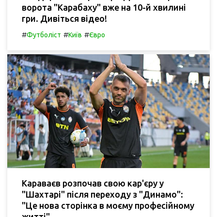
ворота "Карабаху" вже на 10-й хвилині
гри. Дивіться відео!
#
#
#
Футболіст
Київ
Євро
Караваєв розпочав свою кар'єру у
"Шахтарі" після переходу з "Динамо":
"Це нова сторінка в моєму професійному
житті".