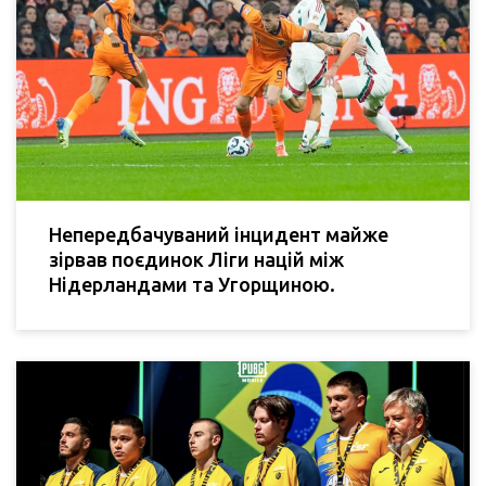
Непередбачуваний інцидент майже
зірвав поєдинок Ліги націй між
Нідерландами та Угорщиною.