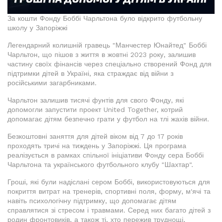
За кошти Фонду Боббі Чарльтона було відкрито футбольну
школу у Запоріжжі
Легендарний колишній гравець "Манчестер Юнайтед" Боббі
Чарльтон, що пішов з життя в жовтні 2023 року, залишив
частину своїх фінансів через спеціально створений Фонд для
підтримки дітей в Україні, яка страждає від війни з
російськими загарбниками.
Чарльтон залишив тисячі фунтів для свого Фонду, які
допомогли запустити проект United Together, котрий
допомагає дітям безпечно грати у футбол на тлі жахів війни.
Безкоштовні заняття для дітей віком від 7 до 17 років
проходять тричі на тиждень у Запоріжжі. Ця програма
реалізується в рамках спільної ініціативи Фонду сера Боббі
Чарльтона та українського футбольного клубу "Шахтар".
Гроші, які були надіслані сером Боббі, використовуються для
покриття витрат на тренерів, спортивні поля, форму, м'ячі та
навіть психологічну підтримку, що допомагає дітям
справлятися зі стресом і травмами. Серед них багато дітей з
родин фронтовиків, а також ті, хто пережив труднощі,