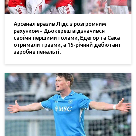
Арсенал вразив Лідс з розгромним
рахунком - Дьокереш відзначився
своїми першими голами, Едегор та Сака
отримали травми, а 15-річний дебютант
заробив пенальті.