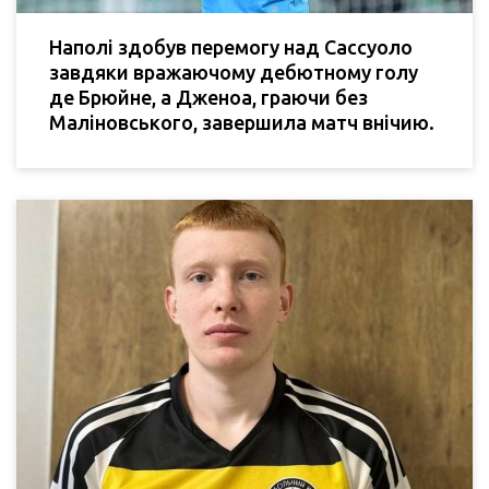
Наполі здобув перемогу над Сассуоло
завдяки вражаючому дебютному голу
де Брюйне, а Дженоа, граючи без
Маліновського, завершила матч внічию.