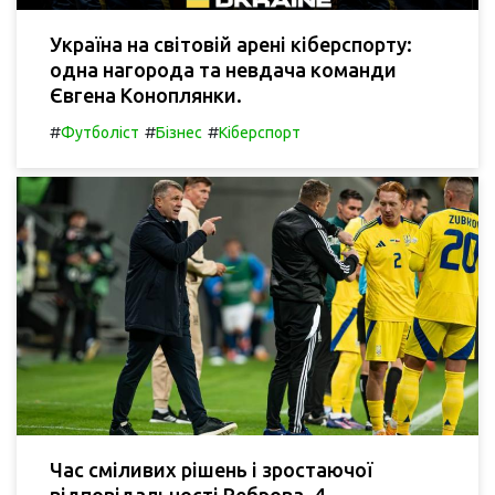
Україна на світовій арені кіберспорту:
одна нагорода та невдача команди
Євгена Коноплянки.
#
#
#
Футболіст
Бізнес
Кіберспорт
Час сміливих рішень і зростаючої
відповідальності Реброва. 4