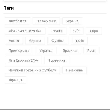
Теги
Футболіст
Півзахисник
Україна
Ліга чемпіонів УЄФА
Іспанія
Київ
Євро
Англія
Європа
Футбол
Італія
Прем'єр-ліга
Українці
Бразилія
Росія
Ліга Європи УЄФА
Туреччина
Чемпіонат України з футболу
Німеччина
Франція