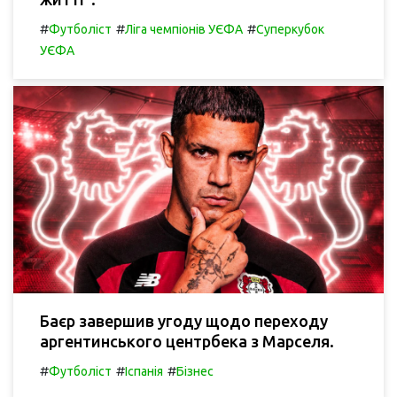
#
#
#
Футболіст
Ліга чемпіонів УЄФА
Суперкубок
УЄФА
Баєр завершив угоду щодо переходу
аргентинського центрбека з Марселя.
#
#
#
Футболіст
Іспанія
Бізнес