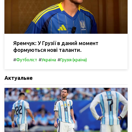
Яремчук: У Грузії в даний момент
формуються нові таланти.
#
#
#
Футболіст
Україна
Грузія (країна)
Актуальне