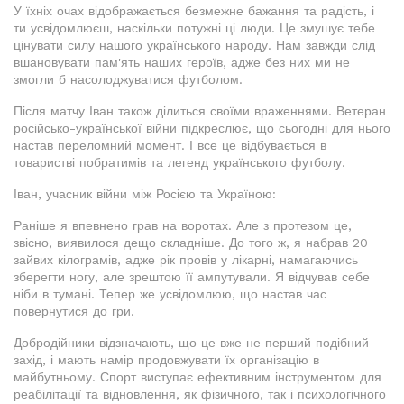
У їхніх очах відображається безмежне бажання та радість, і
ти усвідомлюєш, наскільки потужні ці люди. Це змушує тебе
цінувати силу нашого українського народу. Нам завжди слід
вшановувати пам'ять наших героїв, адже без них ми не
змогли б насолоджуватися футболом.
Після матчу Іван також ділиться своїми враженнями. Ветеран
російсько-української війни підкреслює, що сьогодні для нього
настав переломний момент. І все це відбувається в
товаристві побратимів та легенд українського футболу.
Іван, учасник війни між Росією та Україною:
Раніше я впевнено грав на воротах. Але з протезом це,
звісно, виявилося дещо складніше. До того ж, я набрав 20
зайвих кілограмів, адже рік провів у лікарні, намагаючись
зберегти ногу, але зрештою її ампутували. Я відчував себе
ніби в тумані. Тепер же усвідомлюю, що настав час
повернутися до гри.
Добродійники відзначають, що це вже не перший подібний
захід, і мають намір продовжувати їх організацію в
майбутньому. Спорт виступає ефективним інструментом для
реабілітації та відновлення, як фізичного, так і психологічного