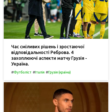
Час сміливих рішень і зростаючої
відповідальності Реброва. 4
захоплюючі аспекти матчу Грузія -
Україна.
#
#
#
Футболіст
Італія
Грузія (країна)