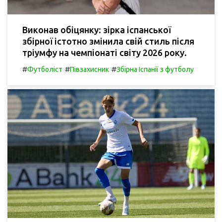
Виконав обіцянку: зірка іспанської
збірної істотно змінила свій стиль після
тріумфу на чемпіонаті світу 2026 року.
#
#
#
Футболіст
Півзахисник
Збірна Іспанії з футболу