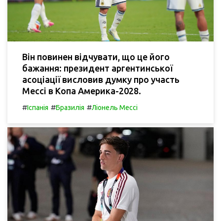
Він повинен відчувати, що це його
бажання: президент аргентинської
асоціації висловив думку про участь
Мессі в Копа Америка-2028.
#
#
#
Іспанія
Бразилія
Ліонель Мессі