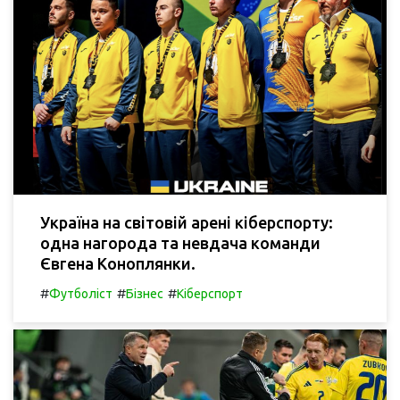
Україна на світовій арені кіберспорту:
одна нагорода та невдача команди
Євгена Коноплянки.
#
#
#
Футболіст
Бізнес
Кіберспорт