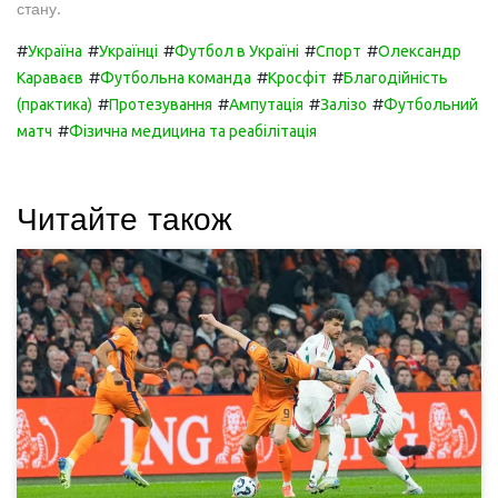
стану.
#
#
#
#
#
Україна
Українці
Футбол в Україні
Спорт
Олександр
#
#
#
Караваєв
Футбольна команда
Кросфіт
Благодійність
#
#
#
#
(практика)
Протезування
Ампутація
Залізо
Футбольний
#
матч
Фізична медицина та реабілітація
Читайте також