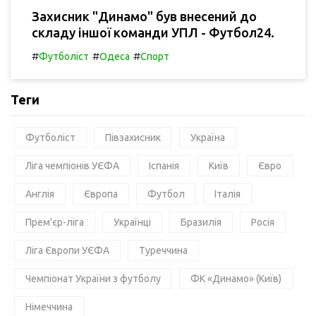
Захисник "Динамо" був внесений до
складу іншої команди УПЛ - Футбол24.
#
#
#
Футболіст
Одеса
Спорт
Теги
Футболіст
Півзахисник
Україна
Ліга чемпіонів УЄФА
Іспанія
Київ
Євро
Англія
Європа
Футбол
Італія
Прем'єр-ліга
Українці
Бразилія
Росія
Ліга Європи УЄФА
Туреччина
Чемпіонат України з футболу
ФК «Динамо» (Київ)
Німеччина