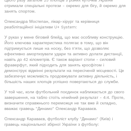
Цього разу загалом 25 хлопців з різних куточків України
отримали спеціальні протези - окремо для бігу, й окремо для
занять спортом.
Олександра Мостепан, лікар-хірург та керівниця
реабілітаційної ініціативи U+ System:
У руках у мене біговий блейд, що має особливу конструкцію.
Його ключова характеристика полягає в тому, що він
підтримується лише на носку, без п'яти, що дозволяє
ефективно амортизувати удари та активно долати дистанції,
навіть до 42 кілометрів. Є також варіант стопи - силовий
фраверфут, який підходить для занять кросфітом і
демонструє відмінні результати на пересіченій місцевості. Це
забезпечує можливість продовжувати активну діяльність, і
більшість наших хлопців успішно повертаються до служби.
У той час, коли футбольний поєдинок наближається до свого
завершення, на табло стоїть нічийний результат - 4:4. Проте,
визначити справжнього переможця не так вже й складно,
вважає гравець "Динамо" Олександр Караваєв.
Олександр Караваєв, футболіст клубу "Динамо" (Київ) і
гравець національної збірної України з футболу: