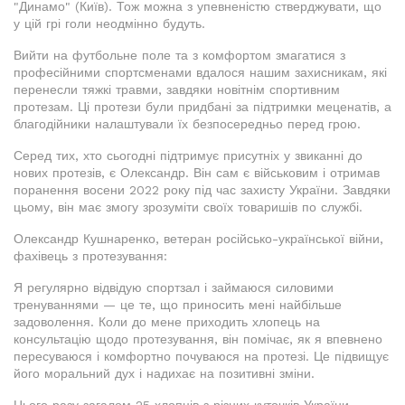
"Динамо" (Київ). Тож можна з упевненістю стверджувати, що
у цій грі голи неодмінно будуть.
Вийти на футбольне поле та з комфортом змагатися з
професійними спортсменами вдалося нашим захисникам, які
перенесли тяжкі травми, завдяки новітнім спортивним
протезам. Ці протези були придбані за підтримки меценатів, а
благодійники налаштували їх безпосередньо перед грою.
Серед тих, хто сьогодні підтримує присутніх у звиканні до
нових протезів, є Олександр. Він сам є військовим і отримав
поранення восени 2022 року під час захисту України. Завдяки
цьому, він має змогу зрозуміти своїх товаришів по службі.
Олександр Кушнаренко, ветеран російсько-української війни,
фахівець з протезування:
Я регулярно відвідую спортзал і займаюся силовими
тренуваннями — це те, що приносить мені найбільше
задоволення. Коли до мене приходить хлопець на
консультацію щодо протезування, він помічає, як я впевнено
пересуваюся і комфортно почуваюся на протезі. Це підвищує
його моральний дух і надихає на позитивні зміни.