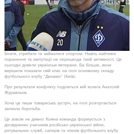
Бігати, стрибати та займатися спортом. Навіть найтяжчі
поранення та ампутації не перешкода такій активності. Це
сьогодні довели українські ветерани. Ба більше, вони
вирішили показати свій клас на полі основному складу
футбольного клубу "Динамо" (Київ).
Про результати конфлікту поділиться мій колега Анатолій
Журавльов.
Хоча це лише товариська зустріч, на полі розгортається
запекла боротьба.
Це зовсім не дивно! Кожна команда формується з
досвідчених учасників російсько-української війни,
рятувальних служб, саперів та членів футбольного клубу