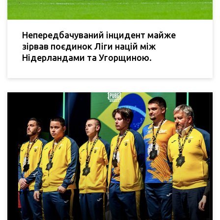
Непередбачуваний інцидент майже
зірвав поєдинок Ліги націй між
Нідерландами та Угорщиною.