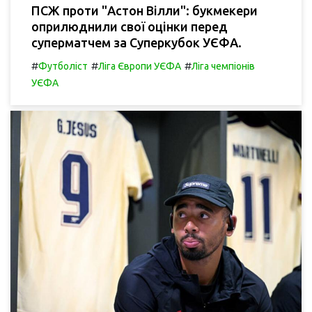
ПСЖ проти "Астон Вілли": букмекери
оприлюднили свої оцінки перед
суперматчем за Суперкубок УЄФА.
#
#
#
Футболіст
Ліга Європи УЄФА
Ліга чемпіонів
УЄФА