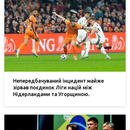
Непередбачуваний інцидент майже
зірвав поєдинок Ліги націй між
Нідерландами та Угорщиною.