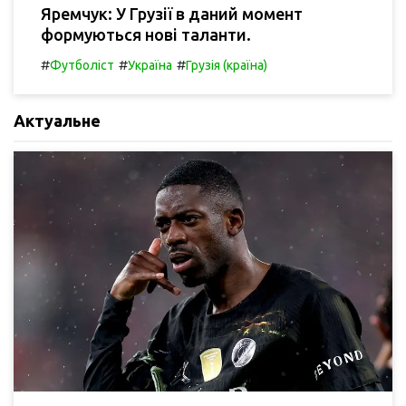
Яремчук: У Грузії в даний момент
формуються нові таланти.
#
#
#
Футболіст
Україна
Грузія (країна)
Актуальне