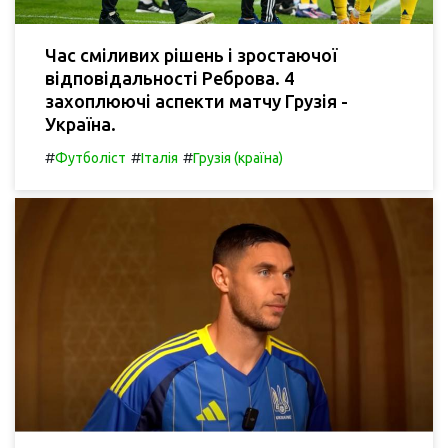
Час сміливих рішень і зростаючої
відповідальності Реброва. 4
захоплюючі аспекти матчу Грузія -
Україна.
#
#
#
Футболіст
Італія
Грузія (країна)