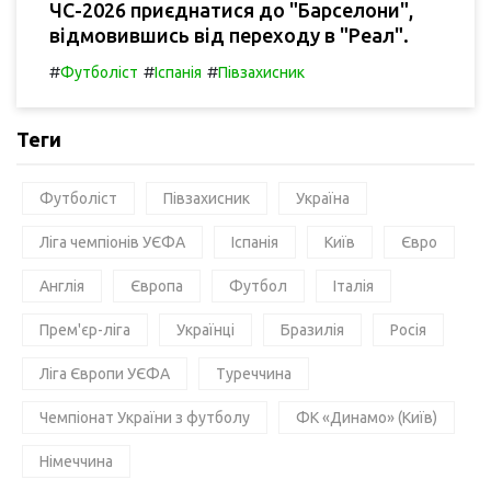
ЧС-2026 приєднатися до "Барселони",
відмовившись від переходу в "Реал".
#
#
#
Футболіст
Іспанія
Півзахисник
Теги
Футболіст
Півзахисник
Україна
Ліга чемпіонів УЄФА
Іспанія
Київ
Євро
Англія
Європа
Футбол
Італія
Прем'єр-ліга
Українці
Бразилія
Росія
Ліга Європи УЄФА
Туреччина
Чемпіонат України з футболу
ФК «Динамо» (Київ)
Німеччина