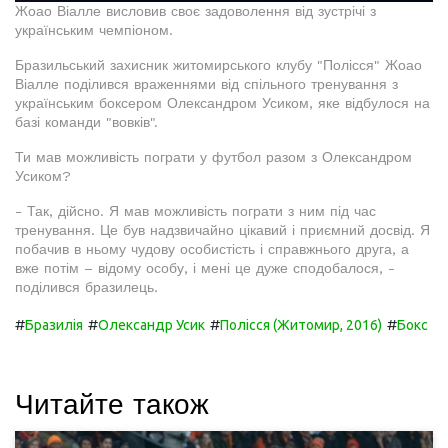
Жоао Віалле висловив своє задоволення від зустрічі з
українським чемпіоном.
Бразильський захисник житомирського клубу "Полісся" Жоао
Віалле поділився враженнями від спільного тренування з
українським боксером Олександром Усиком, яке відбулося на
базі команди "вовків".
Ти мав можливість пограти у футбол разом з Олександром
Усиком?
- Так, дійсно. Я мав можливість пограти з ним під час
тренування. Це був надзвичайно цікавий і приємний досвід. Я
побачив в ньому чудову особистість і справжнього друга, а
вже потім – відому особу, і мені це дуже сподобалося, -
поділився бразилець.
#
#
#
#
Бразилія
Олександр Усик
Полісся (Житомир, 2016)
Бокс
Читайте також