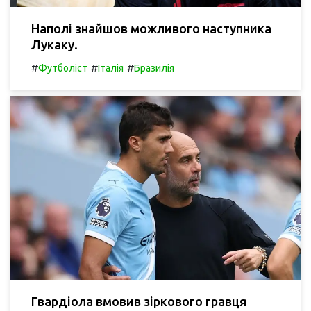
Наполі знайшов можливого наступника
Лукаку.
#
#
#
Футболіст
Італія
Бразилія
Гвардіола вмовив зіркового гравця