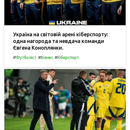
Україна на світовій арені кіберспорту:
одна нагорода та невдача команди
Євгена Коноплянки.
#
#
#
Футболіст
Бізнес
Кіберспорт