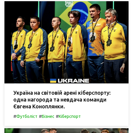
Україна на світовій арені кіберспорту:
одна нагорода та невдача команди
Євгена Коноплянки.
#
#
#
Футболіст
Бізнес
Кіберспорт