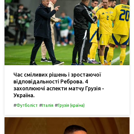
Час сміливих рішень і зростаючої
відповідальності Реброва. 4
захоплюючі аспекти матчу Грузія -
Україна.
#
#
#
Футболіст
Італія
Грузія (країна)