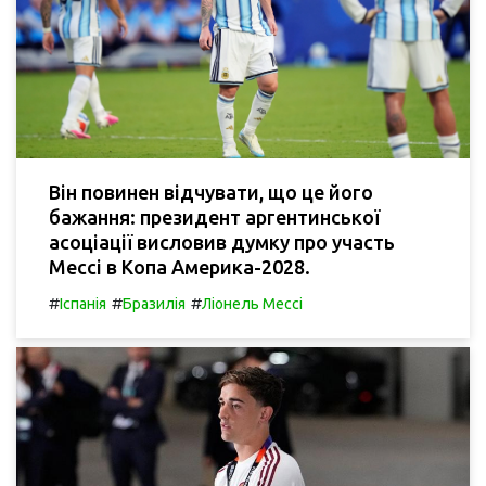
Він повинен відчувати, що це його
бажання: президент аргентинської
асоціації висловив думку про участь
Мессі в Копа Америка-2028.
#
#
#
Іспанія
Бразилія
Ліонель Мессі