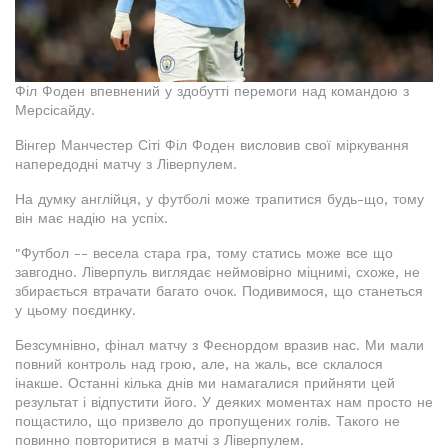
Філ Фоден впевнений у здобутті перемоги над командою з
Мерсісайду.
Вінгер Манчестер Сіті Філ Фоден висловив свої міркування
напередодні матчу з Ліверпулем.
На думку англійця, у футболі може трапитися будь-що, тому
він має надію на успіх.
"Футбол -- весела стара гра, тому статись може все що
завгодно. Ліверпуль виглядає неймовірно міцнимі, схоже, не
збирається втрачати багато очок. Подивимося, що станеться
у цьому поєдинку.
Безсумнівно, фінал матчу з Феєнордом вразив нас. Ми мали
повний контроль над грою, але, на жаль, все склалося
інакше. Останні кілька днів ми намагалися прийняти цей
результат і відпустити його. У деяких моментах нам просто не
пощастило, що призвело до пропущених голів. Такого не
повинно повторитися в матчі з Ліверпулем.