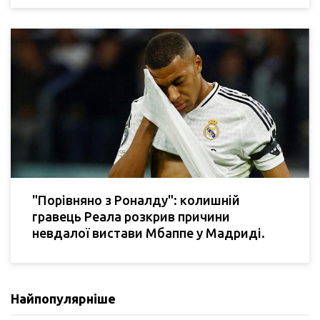
"Порівняно з Роналду": колишній
гравець Реала розкрив причини
невдалої вистави Мбаппе у Мадриді.
Найпопулярніше