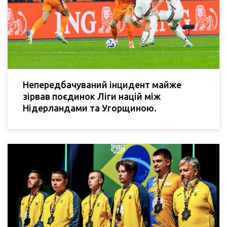
Непередбачуваний інцидент майже
зірвав поєдинок Ліги націй між
Нідерландами та Угорщиною.