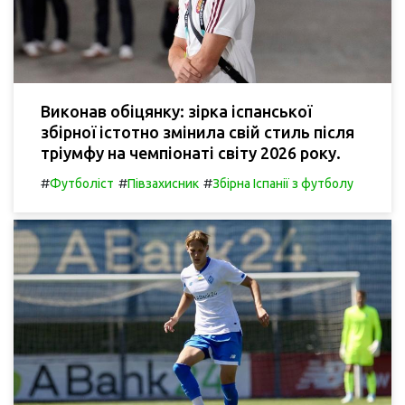
Виконав обіцянку: зірка іспанської
збірної істотно змінила свій стиль після
тріумфу на чемпіонаті світу 2026 року.
#
#
#
Футболіст
Півзахисник
Збірна Іспанії з футболу