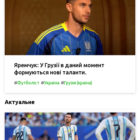
Яремчук: У Грузії в даний момент
формуються нові таланти.
#
#
#
Футболіст
Україна
Грузія (країна)
Актуальне