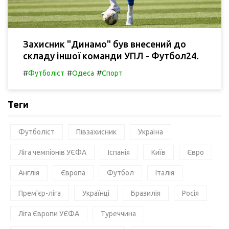
Захисник "Динамо" був внесений до
складу іншої команди УПЛ - Футбол24.
#
#
#
Футболіст
Одеса
Спорт
Теги
Футболіст
Півзахисник
Україна
Ліга чемпіонів УЄФА
Іспанія
Київ
Євро
Англія
Європа
Футбол
Італія
Прем'єр-ліга
Українці
Бразилія
Росія
Ліга Європи УЄФА
Туреччина