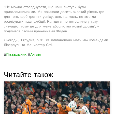
"Не можна стверджувати, що наші виступи були
приголомшливими. Ми показали досить високий рівень гри
для того, щоб досягти успіху, але, на жаль, не змогли
реалізувати наші амбіції. Раніше я не потрапляв у таку
ситуацію, тому це для мене абсолютно новий досвід", -
поділився своїми враженнями Фоден.
Сьогодні, 1 грудня, о 18:00 заплановано матч між командами
Ліверпуль та Манчестер Сіті.
#
#
Півзахисник
Англія
Читайте також