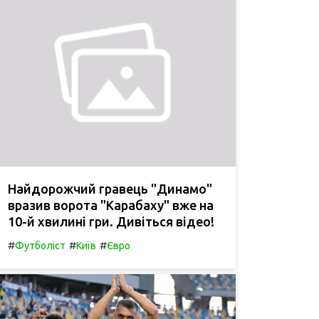
Найдорожчий гравець "Динамо"
вразив ворота "Карабаху" вже на
10-й хвилині гри. Дивіться відео!
#
#
#
Футболіст
Київ
Євро