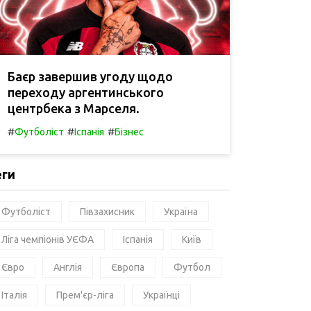
Баєр завершив угоду щодо
переходу аргентинського
центрбека з Марселя.
#
#
#
Футболіст
Іспанія
Бізнес
еги
Футболіст
Півзахисник
Україна
Ліга чемпіонів УЄФА
Іспанія
Київ
Євро
Англія
Європа
Футбол
Італія
Прем'єр-ліга
Українці