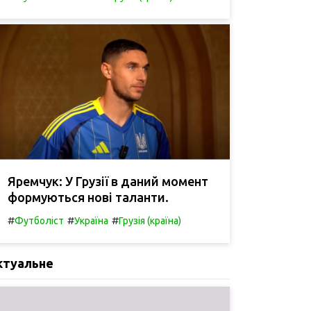
Яремчук: У Грузії в даний момент
формуються нові таланти.
#
#
#
Футболіст
Україна
Грузія (країна)
ктуальне