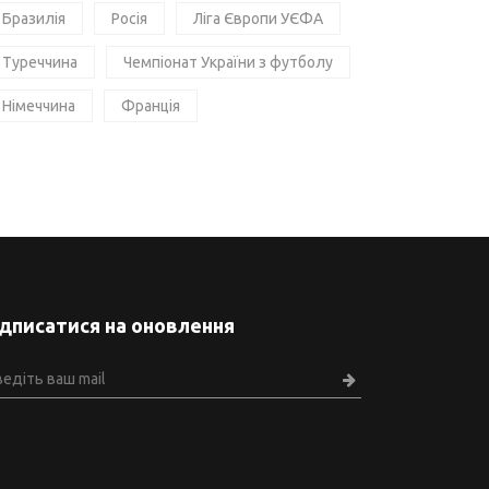
Бразилія
Росія
Ліга Європи УЄФА
Туреччина
Чемпіонат України з футболу
Німеччина
Франція
ідписатися на оновлення