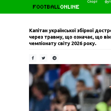
Спорт
фут
FOOTBALL
ONLINE
Капітан української збірної дост
через травму, що означає, що ві
чемпіонату світу 2026 року.