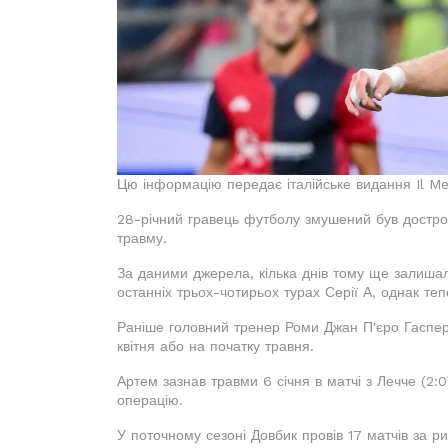
Цю інформацію передає італійське видання Il M
28-річний гравець футболу змушений був дострок
травму.
За даними джерела, кілька днів тому ще залиша
останніх трьох-чотирьох турах Серії А, однак те
Раніше головний тренер Роми Джан П'єро Гаспері
квітня або на початку травня.
Артем зазнав травми 6 січня в матчі з Лечче (2:
операцію.
У поточному сезоні Довбик провів 17 матчів за ри