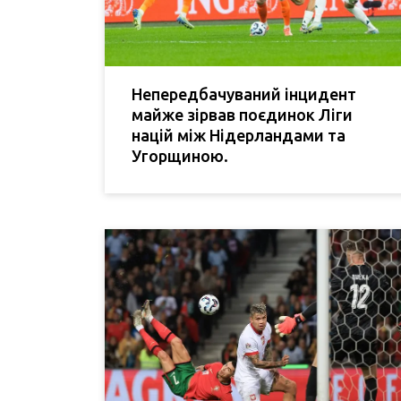
Непередбачуваний інцидент
майже зірвав поєдинок Ліги
націй між Нідерландами та
Угорщиною.