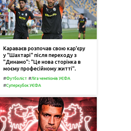
Караваєв розпочав свою кар'єру
у "Шахтарі" після переходу з
"Динамо": "Це нова сторінка в
моєму професійному житті".
#
#
Футболіст
Ліга чемпіонів УЄФА
#
Суперкубок УЄФА