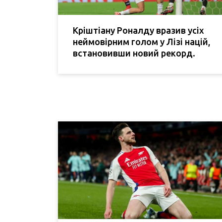
Кріштіану Роналду вразив усіх
неймовірним голом у Лізі націй,
встановивши новий рекорд.