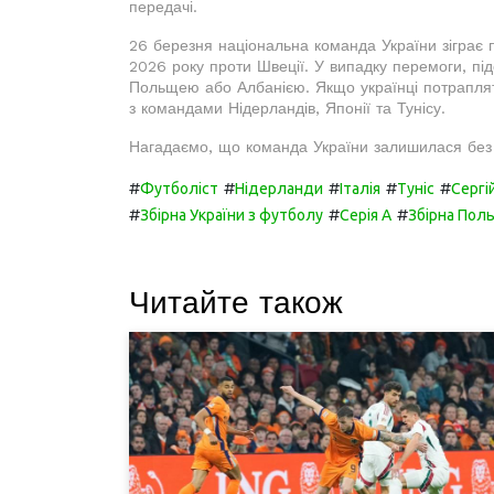
передачі.
26 березня національна команда України зіграє 
2026 року проти Швеції. У випадку перемоги, підо
Польщею або Албанією. Якщо українці потраплят
з командами Нідерландів, Японії та Тунісу.
Нагадаємо, що команда України залишилася без 
#
#
#
#
#
Футболіст
Нідерланди
Італія
Туніс
Сергі
#
#
#
Збірна України з футболу
Серія А
Збірна Пол
Читайте також