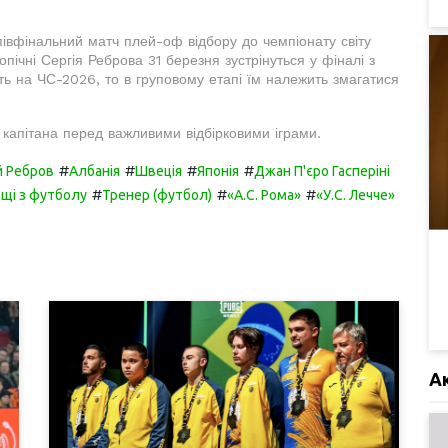
півфінальний матч плей-оф відбору до чемпіонату світу
пічні Сергія Реброва 31 березня зустрінуться у фіналі з
ь на ЧС-2026, то в груповому етапі їм належить змагатися
капітана перед важливими відбірковими іграми.
#
#
#
#
й Ребров
Албанія
Швеція
Японія
Джан П'єро Гасперіні
#
#
#
ьщі з футболу
Тренер (футбол)
«А.С. Рома»
«У.С. Лечче»
А