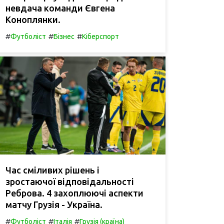
невдача команди Євгена
Коноплянки.
#
#
#
Футболіст
Бізнес
Кіберспорт
Час сміливих рішень і
зростаючої відповідальності
Реброва. 4 захоплюючі аспекти
матчу Грузія - Україна.
#
#
#
Футболіст
Італія
Грузія (країна)