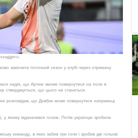
essaggero.
ово закінчити поточний сезон у клубі через отриману
лася надія, що Артем зможе повернутися на поле в
пер стверджується, що цього не станеться.
ні розповідав, що Довбик може повернутися наприкінці
0), у якому відзначився голом. Потім українцю зробили
мську команду, в яких забив три голи і зробив дві гольові