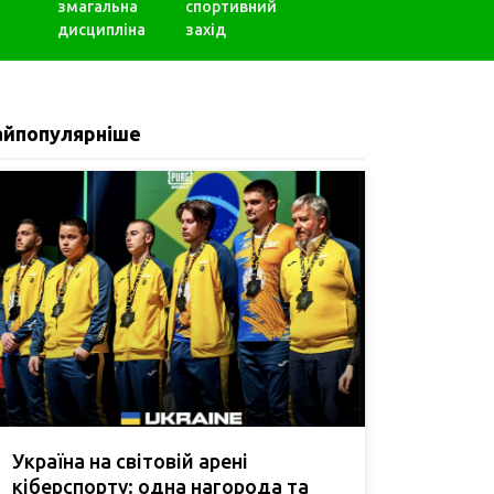
змагальна
спортивний
дисципліна
захід
айпопулярніше
Україна на світовій арені
кіберспорту: одна нагорода та