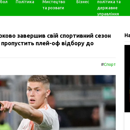
бол
Політика
Мистецтво
Бізнес
політика та
та розваги
державне
управління
роково завершив свій спортивний сезон
Н
н пропустить плей-оф відбору до
#
Спорт