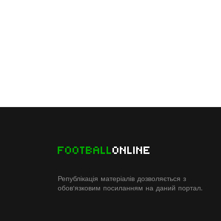
FOOTBALL
ONLINE
Републікація матеріалів дозволяється з
обов'язковим посиланням на даний портал.