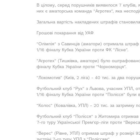
В цілому, серед порушників виявилося 7 клубів, я
них є аматорська команда "Агротех", яка несподі
Загальна вартість накладених штрафів становила
Грошові покарання від УАФ
"Олімпія" з Савинців (аматори) отримала штраф у
1/16 фіналу Кубка України проти ФК "Лісне".
"Агротех" (Тишківка, аматори) було оштрафовано 
фіналу Кубка України проти "Чорноморця".
"Локомотив" (Київ, 2 ліга) - 40 тис. за два пору
Футбольний клуб "Рух" з Львова, учасник УПЛ, от
1/16 фіналу Кубка України проти "Полісся" були в
"Колос" (Ковалівка, УПЛ) - 20 тис. за затримку п
Футбольний клуб "Полісся" з Житомира отримав ш
7-го туру Української Прем'єр-ліги проти "Вереса
"Верес" (Рівне, УПЛ) отримав штраф у розмірі 9
зустрічі 7-го туру УПЛ з "Поліссям".