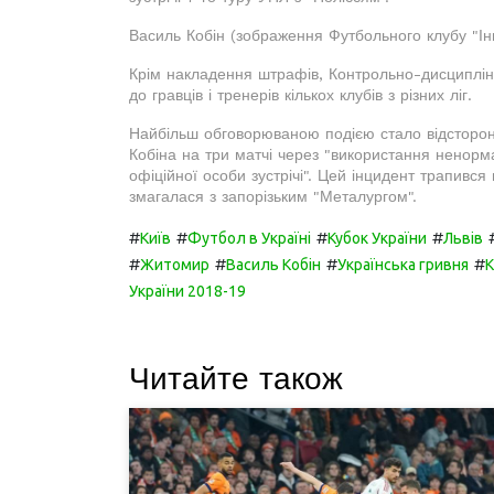
Василь Кобін (зображення Футбольного клубу "Ін
Крім накладення штрафів, Контрольно-дисципліна
до гравців і тренерів кількох клубів з різних ліг.
Найбільш обговорюваною подією стало відсторон
Кобіна на три матчі через "використання ненорм
офіційної особи зустрічі". Цей інцидент трапився
змагалася з запорізьким "Металургом".
#
#
#
#
Київ
Футбол в Україні
Кубок України
Львів
#
#
#
#
Житомир
Василь Кобін
Українська гривня
К
України 2018-19
Читайте також