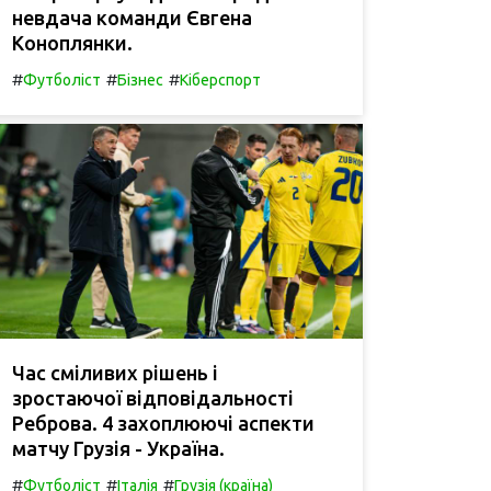
невдача команди Євгена
Коноплянки.
#
#
#
Футболіст
Бізнес
Кіберспорт
Час сміливих рішень і
зростаючої відповідальності
Реброва. 4 захоплюючі аспекти
матчу Грузія - Україна.
#
#
#
Футболіст
Італія
Грузія (країна)