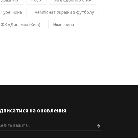
Бразилія
Росія
Ліга Європи УЄФА
Туреччина
Чемпіонат України з футболу
ФК «Динамо» (Київ)
Німеччина
ідписатися на оновлення