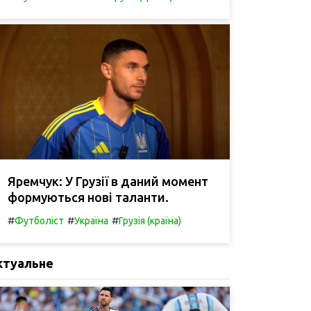
Яремчук: У Грузії в даний момент
формуються нові таланти.
#
#
#
Футболіст
Україна
Грузія (країна)
ктуальне