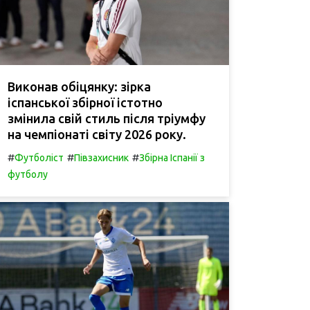
Виконав обіцянку: зірка
іспанської збірної істотно
змінила свій стиль після тріумфу
на чемпіонаті світу 2026 року.
#
#
#
Футболіст
Півзахисник
Збірна Іспанії з
футболу