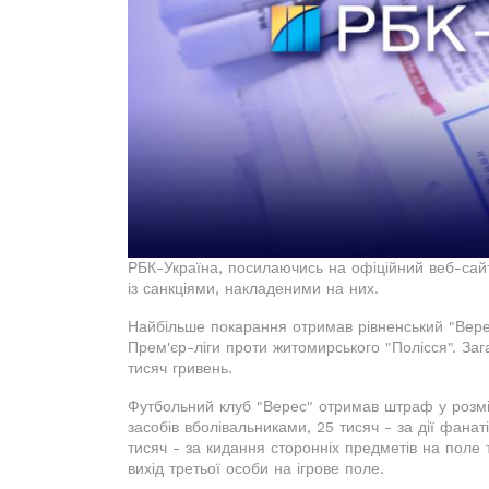
РБК-Україна, посилаючись на офіційний веб-сайт 
із санкціями, накладеними на них.
Найбільше покарання отримав рівненський "Верес
Прем'єр-ліги проти житомирського "Полісся". За
тисяч гривень.
Футбольний клуб "Верес" отримав штраф у розмір
засобів вболівальниками, 25 тисяч - за дії фана
тисяч - за кидання сторонніх предметів на поле т
вихід третьої особи на ігрове поле.