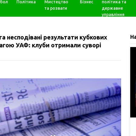
бол
Політика
Мистецтво
Бізнес
політика та
та розваги
державне
управління
 та несподівані результати кубкових
Н
вагою УАФ: клуби отримали суворі