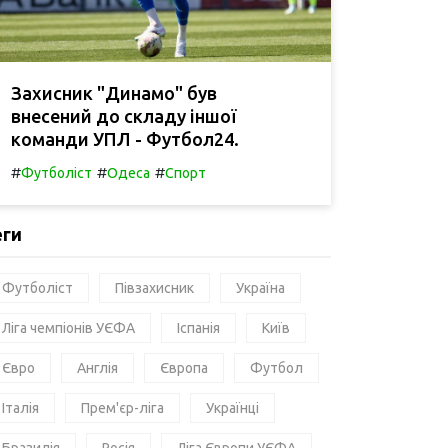
Захисник "Динамо" був
внесений до складу іншої
команди УПЛ - Футбол24.
#
#
#
Футболіст
Одеса
Спорт
еги
Футболіст
Півзахисник
Україна
Ліга чемпіонів УЄФА
Іспанія
Київ
Євро
Англія
Європа
Футбол
Італія
Прем'єр-ліга
Українці