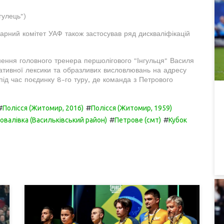
гулець")
рний комітет УАФ також застосував ряд дискваліфікацій
ення головного тренера першолігового "Інгульця" Василя
ативної лексики та образливих висловлювань на адресу
 під час поєдинку 8-го туру, де команда з Петрового
#
#
Полісся (Житомир, 2016)
Полісся (Житомир, 1959)
#
#
овалівка (Васильківський район)
Петрове (смт)
Кубок