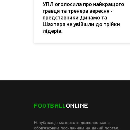
УПЛ оголосила про найкращого
гравця та тренера вересня -
представники Динамо та
Шахтаря не увійшли до трійки
лідерів.
FOOTBALL
ONLINE
Републікація матеріалів дозволяється з
обов'язковим посиланням на даний портал.