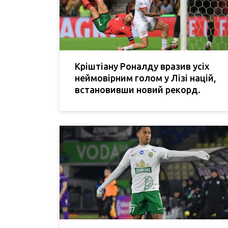
Кріштіану Роналду вразив усіх
неймовірним голом у Лізі націй,
встановивши новий рекорд.