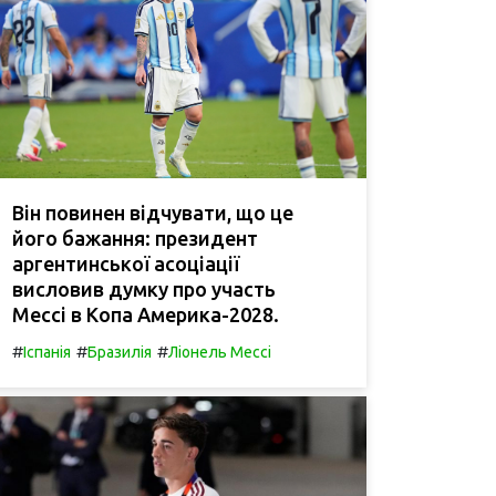
Він повинен відчувати, що це
його бажання: президент
аргентинської асоціації
висловив думку про участь
Мессі в Копа Америка-2028.
#
#
#
Іспанія
Бразилія
Ліонель Мессі