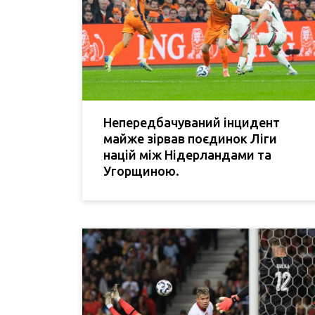
Непередбачуваний інцидент
майже зірвав поєдинок Ліги
націй між Нідерландами та
Угорщиною.