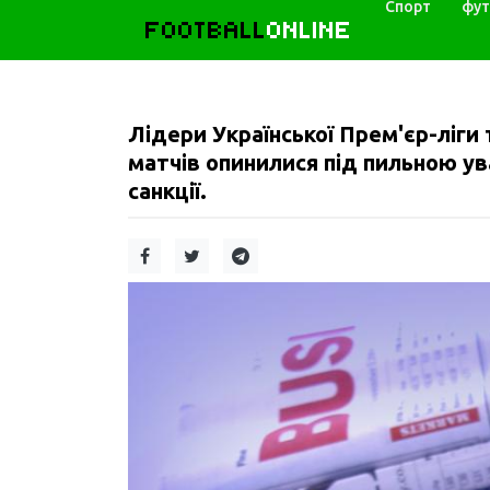
Спорт
фут
FOOTBALL
ONLINE
Лідери Української Прем'єр-ліги
матчів опинилися під пильною у
санкції.