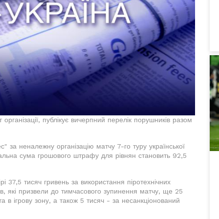
організації, публікує вичерпний перелік порушників разом
" за неналежну організацію матчу 7-го туру української
гальна сума грошового штрафу для рівнян становить 92,5
і 37,5 тисяч гривень за використання піротехнічних
тів, які призвели до тимчасового зупинення матчу, ще 25
а в ігрову зону, а також 5 тисяч - за несанкціонований