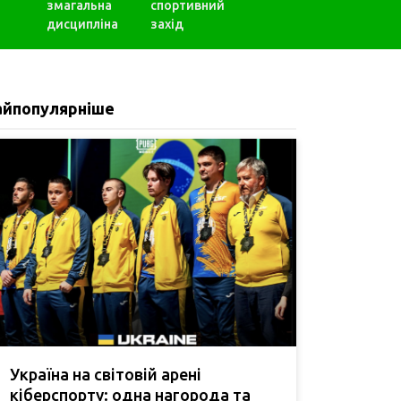
змагальна
спортивний
дисципліна
захід
айпопулярніше
Україна на світовій арені
кіберспорту: одна нагорода та