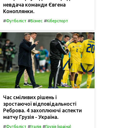
невдача команди Євгена
Коноплянки.
#
#
#
Футболіст
Бізнес
Кіберспорт
Час сміливих рішень і
зростаючої відповідальності
Реброва. 4 захоплюючі аспекти
матчу Грузія - Україна.
#
#
#
Футболіст
Італія
Грузія (країна)