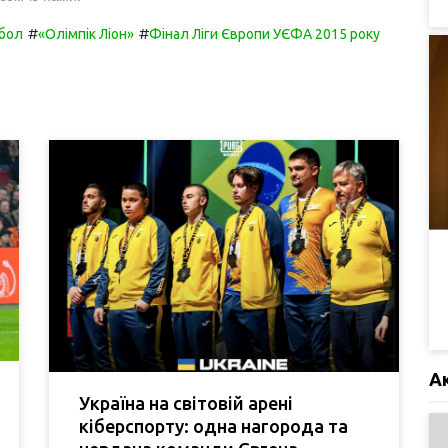
#
#
бол
«Олімпік Ліон»
Фінал Ліги Європи УЄФА 2015 року
А
Україна на світовій арені
кіберспорту: одна нагорода та