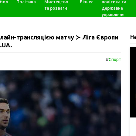
бол
Політика
Мистецтво
Бізнес
політика та
та розваги
державне
управління
нлайн-трансляцією матчу ≻ Ліга Європи
Н
.UA.
#
Спорт