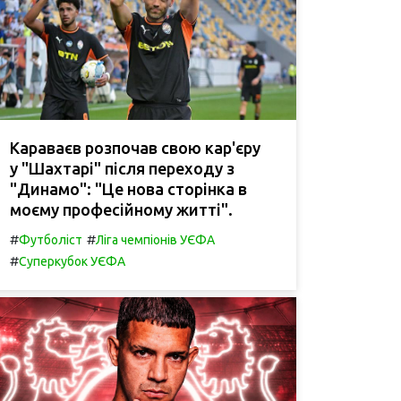
Караваєв розпочав свою кар'єру
у "Шахтарі" після переходу з
"Динамо": "Це нова сторінка в
моєму професійному житті".
#
#
Футболіст
Ліга чемпіонів УЄФА
#
Суперкубок УЄФА