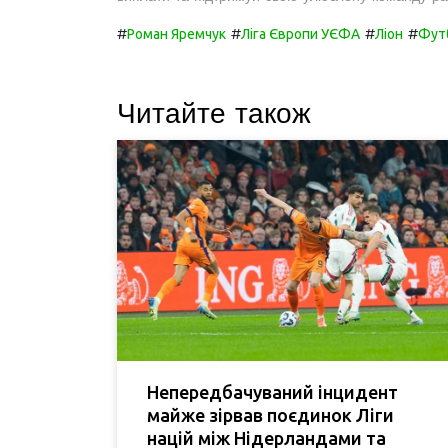
#
#
#
#
Роман Яремчук
Ліга Європи УЄФА
Ліон
Фут
Читайте також
Непередбачуваний інцидент
майже зірвав поєдинок Ліги
націй між Нідерландами та