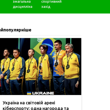
змагальна
спортивний
дисципліна
захід
айпопулярніше
Україна на світовій арені
кіберспорту: одна нагорода та