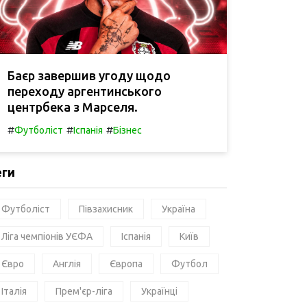
Баєр завершив угоду щодо
переходу аргентинського
центрбека з Марселя.
#
#
#
Футболіст
Іспанія
Бізнес
еги
Футболіст
Півзахисник
Україна
Ліга чемпіонів УЄФА
Іспанія
Київ
Євро
Англія
Європа
Футбол
Італія
Прем'єр-ліга
Українці