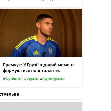
Яремчук: У Грузії в даний момент
формуються нові таланти.
#
#
#
Футболіст
Україна
Грузія (країна)
ктуальне