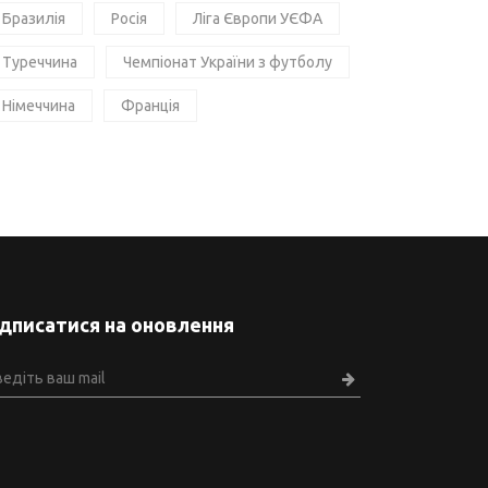
Бразилія
Росія
Ліга Європи УЄФА
Туреччина
Чемпіонат України з футболу
Німеччина
Франція
ідписатися на оновлення