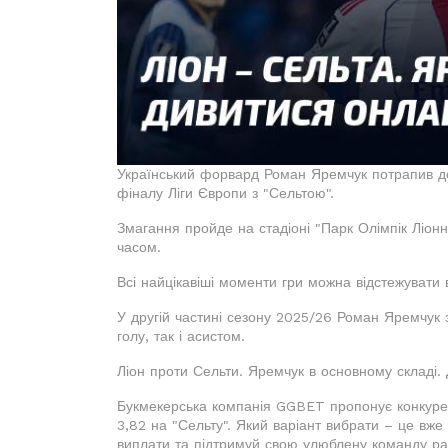
Український форвард Роман Яремчук потрапив до о
фіналу Ліги Європи з "Сельтою".
Змагання пройде на стадіоні "Парк Олімпік Ліонне
часом.
Всі найцікавіші моменти гри можна відстежувати 
У другій частині сезону 2025/26 Роман Яремчук зі
голу, так і асистом.
Ліон проти Сельти. Яремчук в основному складі.
Букмекерська компанія GGBET пропонує конкурен
3,82 на "Сельту". Який варіант вибрати – це вже 
виплати та підтримуй свою улюблену команду ра