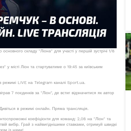
сновного складу "Ліона" для участі у першій зустрічі 1/8
з" у місті Ліон та стартуватиме о 19:45 за київським
в режимі LIVE на Telegram каналі Sport.ua.
грав 7 поєдинків за "Ліон", де встиг відзначитися як автор
 Дивіться в режимі онлайн. Пряма трансляція.
тоспроможні коефіцієнти для команд: 2,08 на "Ліон" та
твій вибір. Грай з найвигіднішими ставками, отримуй швидкі
зом із нами!