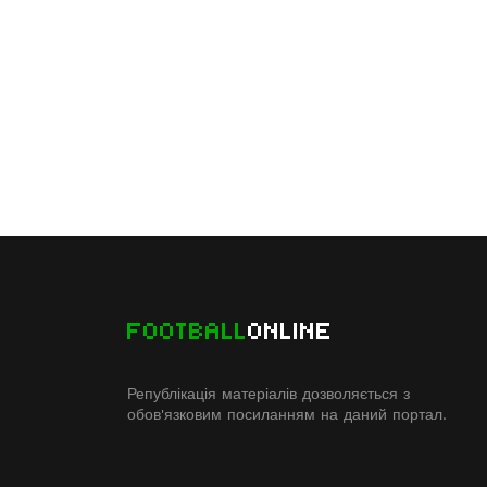
FOOTBALL
ONLINE
Републікація матеріалів дозволяється з
обов'язковим посиланням на даний портал.