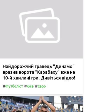
Найдорожчий гравець "Динамо"
вразив ворота "Карабаху" вже на
10-й хвилині гри. Дивіться відео!
#
#
#
Футболіст
Київ
Євро