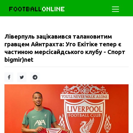
FOOTBALL
ONLINE
Ліверпуль зацікавився талановитим
гравцем Айнтрахта: Уго Екітіке тепер є
частиною мерсісайдського клубу - Спорт
bigmir)net