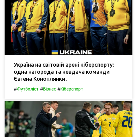
Україна на світовій арені кіберспорту:
одна нагорода та невдача команди
Євгена Коноплянки.
#
#
#
Футболіст
Бізнес
Кіберспорт