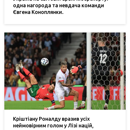
одна нагорода та невдача команди
Євгена Коноплянки.
Кріштіану Роналду вразив усіх
неймовірним голом у Лізі націй,