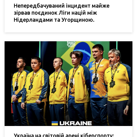
Непередбачуваний інцидент майже
зірвав поєдинок Ліги націй між
Нідерландами та Угорщиною.
Україна на світовій арені кіберспорту: