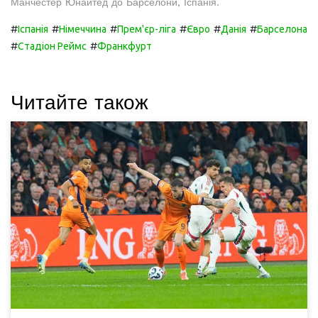
Манчестер Юнайтед до Барселони, Іспанія.
#
#
#
#
#
#
Іспанія
Німеччина
Прем'єр-ліга
Євро
Данія
Барселона
#
#
Стадіон Реймс
Франкфурт
Читайте також