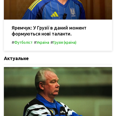
Яремчук: У Грузії в даний момент
формуються нові таланти.
#
#
#
Футболіст
Україна
Грузія (країна)
Актуальне