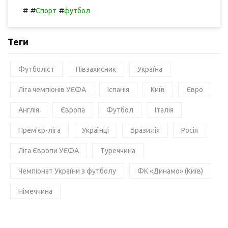
#
#
#
Спорт
футбол
Теги
Футболіст
Півзахисник
Україна
Ліга чемпіонів УЄФА
Іспанія
Київ
Євро
Англія
Європа
Футбол
Італія
Прем'єр-ліга
Українці
Бразилія
Росія
Ліга Європи УЄФА
Туреччина
Чемпіонат України з футболу
ФК «Динамо» (Київ)
Німеччина