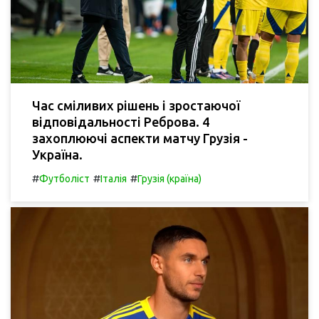
Час сміливих рішень і зростаючої
відповідальності Реброва. 4
захоплюючі аспекти матчу Грузія -
Україна.
#
#
#
Футболіст
Італія
Грузія (країна)