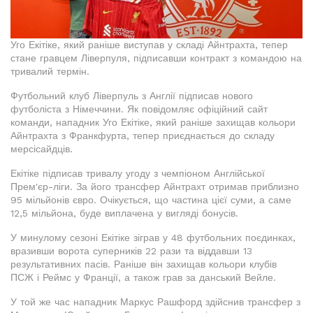
Уго Екітіке, який раніше виступав у складі Айнтрахта, тепер
стане гравцем Ліверпуля, підписавши контракт з командою на
тривалий термін.
Футбольний клуб Ліверпуль з Англії підписав нового
футболіста з Німеччини. Як повідомляє офіційний сайт
команди, нападник Уго Екітіке, який раніше захищав кольори
Айнтрахта з Франкфурта, тепер приєднається до складу
мерсісайдців.
Екітіке підписав тривалу угоду з чемпіоном Англійської
Прем'єр-ліги. За його трансфер Айнтрахт отримав приблизно
95 мільйонів євро. Очікується, що частина цієї суми, а саме
12,5 мільйона, буде виплачена у вигляді бонусів.
У минулому сезоні Екітіке зіграв у 48 футбольних поєдинках,
вразивши ворота суперників 22 рази та віддавши 13
результативних пасів. Раніше він захищав кольори клубів
ПСЖ і Реймс у Франції, а також грав за данський Вейле.
У той же час нападник Маркус Рашфорд здійснив трансфер з